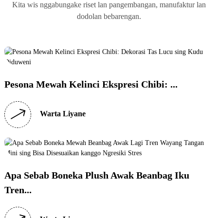
Kita wis nggabungake riset lan pangembangan, manufaktur lan
dodolan bebarengan.
Pesona Mewah Kelinci Ekspresi Chibi: ...
Warta Liyane
Apa Sebab Boneka Plush Awak Beanbag Iku
Tren...
Teknologi Antariksa
Teknologi Antariksa
Teknologi Antariksa