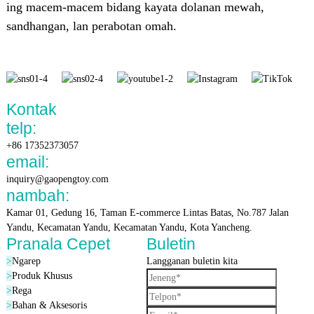
ing macem-macem bidang kayata dolanan mewah,
Warta Liyane
Warta Liyane
Warta Liyane
sandhangan, lan perabotan omah.
Kontak
telp:
+86 17352373057
email:
inquiry@gaopengtoy.com
nambah:
Kamar 01, Gedung 16, Taman E-commerce Lintas Batas, No.787 Jalan
Yandu, Kecamatan Yandu, Kecamatan Yandu, Kota Yancheng.
Pranala Cepet
Buletin
>
Ngarep
Langganan buletin kita
>
Produk Khusus
Sirkuit Terpadu Gelombang Mikro
Sirkuit Terpadu Gelombang Mikro
Sirkuit Terpadu Gelombang Mikro
>
Rega
>
Bahan & Aksesoris