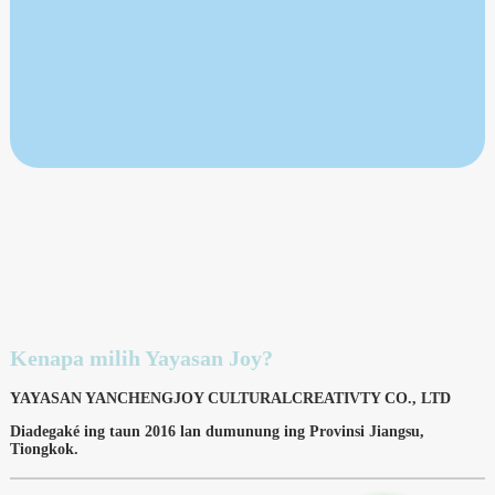
Kenapa milih Yayasan Joy?
YAYASAN YANCHENGJOY CULTURALCREATIVTY CO., LTD
Diadegaké ing taun 2016 lan dumunung ing Provinsi Jiangsu,
Tiongkok.