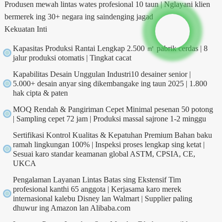
Produsen mewah lintas wates profesional 10 taun | Nglayani klien
bermerek ing 30+ negara ing saindenging jagad
Kekuatan Inti
Kapasitas Produksi Rantai Lengkap 2.500 ㎡ pabrik cerdas | 8
jalur produksi otomatis | Tingkat cacat
Kapabilitas Desain Unggulan Industri10 desainer senior |
5.000+ desain anyar sing dikembangake ing taun 2025 | 1.800
hak cipta & paten
MOQ Rendah & Pangiriman Cepet Minimal pesenan 50 potong
| Sampling cepet 72 jam | Produksi massal sajrone 1-2 minggu
Sertifikasi Kontrol Kualitas & Kepatuhan Premium Bahan baku
ramah lingkungan 100% | Inspeksi proses lengkap sing ketat |
Sesuai karo standar keamanan global ASTM, CPSIA, CE,
UKCA
Pengalaman Layanan Lintas Batas sing Ekstensif Tim
profesional kanthi 65 anggota | Kerjasama karo merek
internasional kalebu Disney lan Walmart | Supplier paling
dhuwur ing Amazon lan Alibaba.com