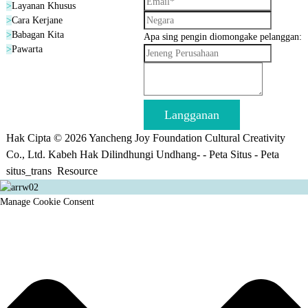
>
Layanan Khusus
Warta Liyane
Warta Liyane
Warta Liyane
>
Cara Kerjane
>
Babagan Kita
Apa sing pengin diomongake pelanggan:
>
Pawarta
Langganan
Hak Cipta © 2026 Yancheng Joy Foundation Cultural Creativity
Co., Ltd. Kabeh Hak Dilindhungi Undhang- -
Peta Situs
-
Peta
situs_trans
Resource
Manage Cookie Consent