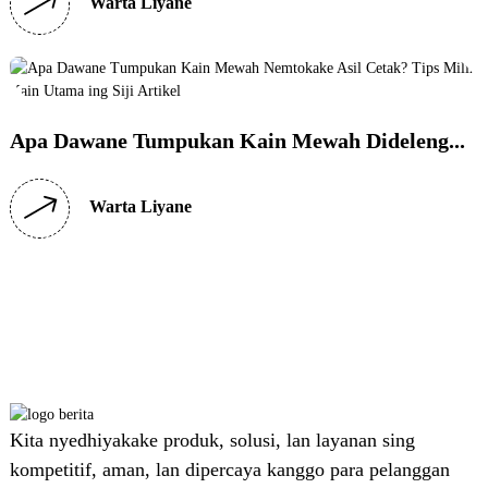
Warta Liyane
Warta Liyane
Warta Liyane
Warta Liyane
Apa Dawane Tumpukan Kain Mewah Dideleng...
Warta Liyane
Kita nyedhiyakake produk, solusi, lan layanan sing
Microwave Multi-kanal
Microwave Multi-kanal
Microwave Multi-kanal
kompetitif, aman, lan dipercaya kanggo para pelanggan