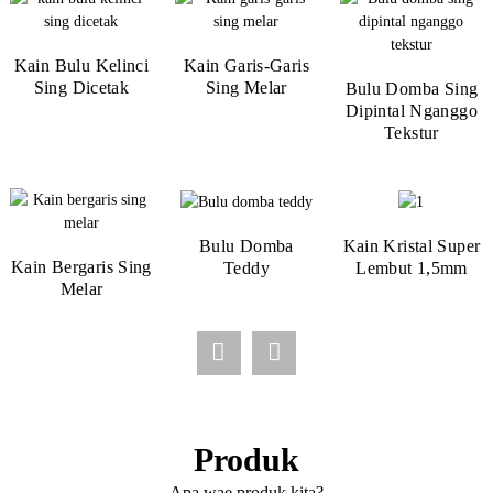
Bulu Kelinci Rex
Kain Kristal Super
Kain Kristal Super
Kain Bulu Kelinci
Lembut Banget
Kain Bergaris Sing
Kain Bulu Kelinci
Kain Garis-Garis
Kain Garis-Garis
Kain Mewah
Kain Super
Lembut 1,5mm
Lembut 1mm
Sing Dicetak
Melar
Sing Dicetak
Sing Melar
Melar
Lembut Kristal
Kelinci Giok
Sing Melar
Bulu Domba Sing
3mm
Dipintal Nganggo
Tekstur
Bulu Palsu Bayi
Bulu Kelinci Ultra-
Bulu Tiruan Bayi
Kain Kristal Super
Kelinci 6mm
Matte 6mm
Kelinci 12mm
Bulu Domba
Kain Kristal Super
Lembut 5mm
Kain Bergaris Sing
Teddy
Lembut 1,5mm
Melar
Produk
Apa wae produk kita?