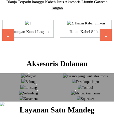
Blanja Terpadu kanggo Kabeh Jinis Aksesoris Liontin Gawean
Tangan
Gantungan Kunci Logam
Ikatan Kabel Silikon
Aksesoris Dolanan
Piranti Panguwuh
Magnet
Elektronik
Balung
Dasi Kupu-Kupu
Lonceng
Tombol
Selendang
Mripat Keamanan
Kacamata
Squeaker
Layanan Satu Mandeg