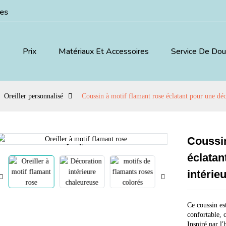
ées
Prix
Matériaux Et Accessoires
Service De Do
Oreiller personnalisé
Coussin à motif flamant rose éclatant pour une déc
Coussin
Loading...
Loading...
éclatan
intérie
Ce coussin es
confortable, c
Inspiré par l