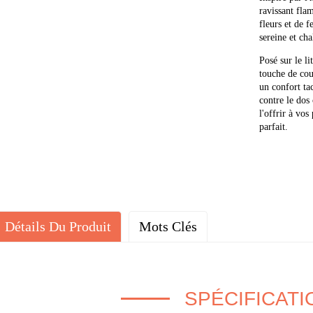
ravissant fla
fleurs et de f
sereine et cha
Posé sur le li
touche de coul
un confort tac
contre le dos
l'offrir à vos
parfait.
Détails Du Produit
Mots Clés
SPÉCIFICATI