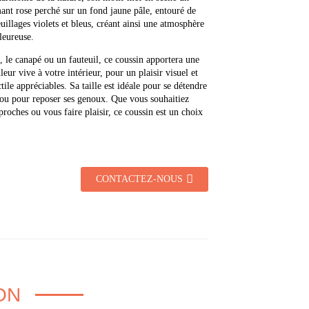
mant rose perché sur un fond jaune pâle, entouré de
euillages violets et bleus, créant ainsi une atmosphère
leureuse.
t, le canapé ou un fauteuil, ce coussin apportera une
eur vive à votre intérieur, pour un plaisir visuel et
tile appréciables. Sa taille est idéale pour se détendre
 ou pour reposer ses genoux. Que vous souhaitiez
 proches ou vous faire plaisir, ce coussin est un choix
CONTACTEZ-NOUS
ON