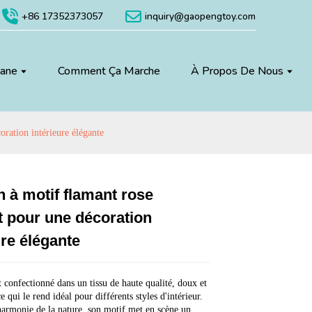
+86 17352373057
inquiry@gaopengtoy.com
uane
Comment Ça Marche
À Propos De Nous
oration intérieure élégante
 à motif flamant rose
Loading...
Loading...
Loading...
Loading...
t pour une décoration
ure élégante
t confectionné dans un tissu de haute qualité, doux et
e qui le rend idéal pour différents styles d'intérieur.
'harmonie de la nature, son motif met en scène un