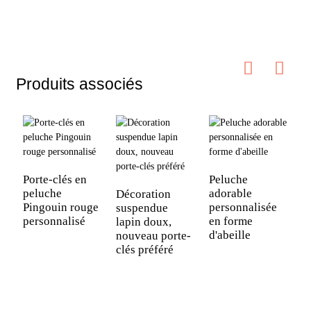
Produits associés
Porte-clés en
Peluche
peluche
adorable
Décoration
Pingouin rouge
personnalisée
suspendue
personnalisé
en forme
lapin doux,
C
d'abeille
nouveau porte-
d
clés préféré
c
l
a
p
O