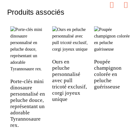
Produits associés
O
p
Ours en
Poupée
W
peluche
champignon
a
personnalisé
colorée en
avec pull
peluche
Porte-clés mini
tricoté exclusif,
guérisseuse
dinosaure
corgi joyeux
personnalisé en
unique
peluche douce,
représentant un
adorable
Tyrannosaure
rex.