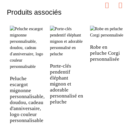
Produits associés
Robe en
peluche Corgi
T
personnalisée
p
m
Porte-clés
d
pendentif
éléphant
Peluche
mignon et
escargot
adorable
mignonne
personnalisé en
personnalisable,
peluche
doudou, cadeau
d'anniversaire,
logo couleur
personnalisable