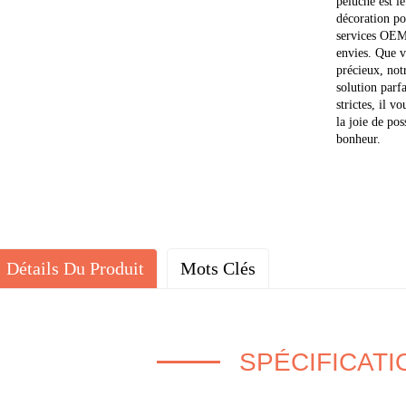
peluche est l
décoration po
services OEM
envies. Que v
précieux, notr
solution parf
strictes, il v
la joie de po
bonheur.
Détails Du Produit
Mots Clés
SPÉCIFICATI