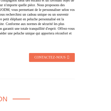
e compagnon idéal des enfants et un ravissant objet de
ur n'importe quelle pièce. Nous proposons des
/ODM, vous permettant de le personnaliser selon vos
ous recherchiez un cadeau unique ou un souvenir
e petit éléphant en peluche personnalisé est la
aite. Conforme aux normes de sécurité les plus
ous garantit une totale tranquillité d'esprit. Offrez-vous
sséder une peluche unique qui apportera réconfort et
CONTACTEZ-NOUS
ON