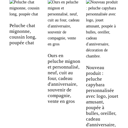
Peluche chat
mignonne,
coussin long,
poupée chat
Ours en
L
peluche mignon
d
et personnalisé,
j
Nouveau
neuf, cuit au
p
produit :
four, cadeau
O
peluche
d'anniversaire,
p
capybara
souvenir de
m
personnalisée
compagnie,
v
avec logo, jouet
vente en gros
amusant,
poupée à
bulles, oreiller,
cadeau
d'anniversaire,