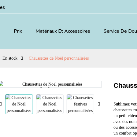
ées
Prix
Matériaux Et Accessoires
Service De Do
En stock
Chaussettes de Noël personnalisées
Chauss
Loading...
Loading...
Sublimez votr
chaussettes r
un petit chien
avec des noms
ou des access
un confort op