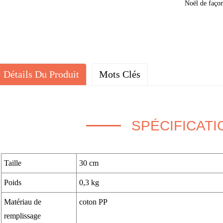
Noël de faço
Détails Du Produit
Mots Clés
SPÉCIFICATI
Taille
30 cm
Poids
0,3 kg
Matériau de
coton PP
remplissage