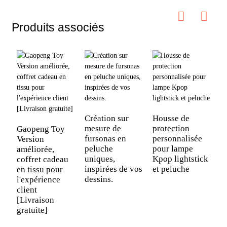
Produits associés
S
p
Création sur
Housse de
p
mesure de
protection
Gaopeng Toy
m
fursonas en
personnalisée
Version
f
peluche
pour lampe
améliorée,
B
uniques,
Kpop lightstick
coffret cadeau
inspirées de vos
et peluche
en tissu pour
dessins.
l'expérience
client
[Livraison
gratuite]