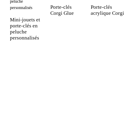
Porte-clés
Porte-clés
Corgi Glue
acrylique Corgi
P
b
Mini-jouets et
d
porte-clés en
C
peluche
personnalisés