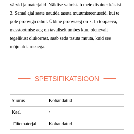
värvid ja materjalid. Näidise valmistab meie disainer käsitsi.
3. Samal ajal saate nautida tasuta muutmisteenuseid, kui te
pole prooviga rahul. Üldine prooviaeg on 7-15 tööpäeva,
masstootmise aeg on tavaliselt umbes kuu, olenevalt
tegelikust olukorrast, saab seda tasuta muuta, kuid see
mõjutab tarneaega.
SPETSIFIKATSIOON
Suurus
Kohandatud
Kaal
/
Täitematerjal
Kohandatud