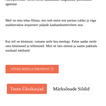
agentuur
Meil on oma tehas Hiinas, mis teeb meist teie parima valiku ja väga
usaldusväärse äripartneri paljude kaubandusettevõtete seas.
Kui teil on küsimusi, vastame neile hea meelega. Palun saatke meile
oma küsimused ja tellimused. Meil ​​on laos olemas ja saame pakkuda
soodsaid näidiseid.
VÕTKE MEIEGA ÜHENDUST
Toote Üksikasjad
Märksõnade Sildid