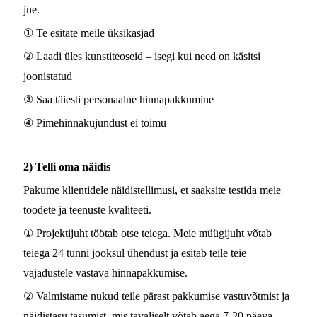
jne.
① Te esitate meile üksikasjad
② Laadi üles kunstiteoseid – isegi kui need on käsitsi
joonistatud
③ Saa täiesti personaalne hinnapakkumine
④ Pimehinnakujundust ei toimu
2) Telli oma näidis
Pakume klientidele näidistellimusi, et saaksite testida meie
toodete ja teenuste kvaliteeti.
① Projektijuht töötab otse teiega. Meie müügijuht võtab
teiega 24 tunni jooksul ühendust ja esitab teile teie
vajadustele vastava hinnapakkumise.
② Valmistame nukud teile pärast pakkumise vastuvõtmist ja
näidistasu tasumist, mis tavaliselt võtab aega 7-20 päeva.