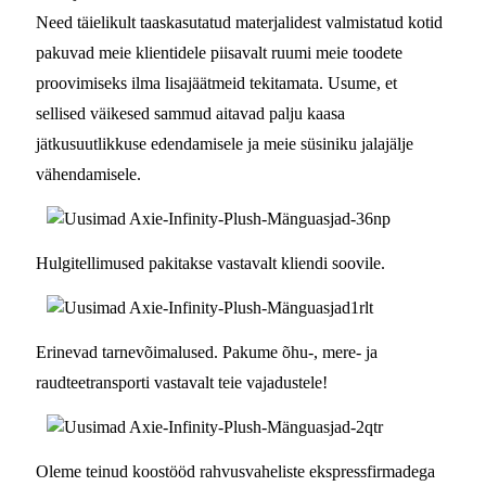
Need täielikult taaskasutatud materjalidest valmistatud kotid
pakuvad meie klientidele piisavalt ruumi meie toodete
proovimiseks ilma lisajäätmeid tekitamata. Usume, et
sellised väikesed sammud aitavad palju kaasa
jätkusuutlikkuse edendamisele ja meie süsiniku jalajälje
vähendamisele.
Hulgitellimused pakitakse vastavalt kliendi soovile.
Erinevad tarnevõimalused. Pakume õhu-, mere- ja
raudteetransporti vastavalt teie vajadustele!
Oleme teinud koostööd rahvusvaheliste ekspressfirmadega