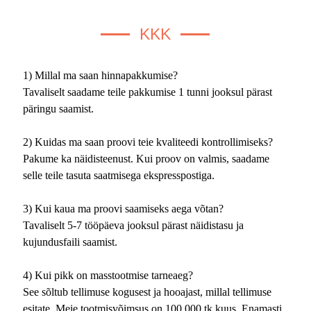
KKK
1) Millal ma saan hinnapakkumise?
Tavaliselt saadame teile pakkumise 1 tunni jooksul pärast
päringu saamist.
2) Kuidas ma saan proovi teie kvaliteedi kontrollimiseks?
Pakume ka näidisteenust. Kui proov on valmis, saadame
selle teile tasuta saatmisega ekspresspostiga.
3) Kui kaua ma proovi saamiseks aega võtan?
Tavaliselt 5-7 tööpäeva jooksul pärast näidistasu ja
kujundusfaili saamist.
4) Kui pikk on masstootmise tarneaeg?
See sõltub tellimuse kogusest ja hooajast, millal tellimuse
esitate. Meie tootmisvõimsus on 100 000 tk kuus. Enamasti