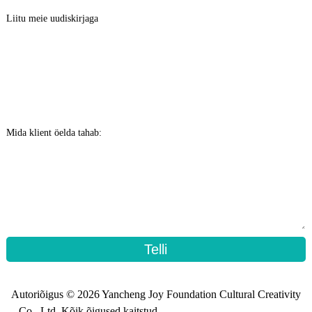
Liitu meie uudiskirjaga
Mida klient öelda tahab:
Telli
Autoriõigus © 2026 Yancheng Joy Foundation Cultural Creativity
Co., Ltd. Kõik õigused kaitstud. -
Saidi kaart
-
Saidi_üleminek