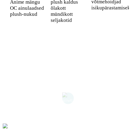
võtmehoidjad
Anime mängu
plush kaldus
T
isikupärastamiseks
OC ainulaadsed
õlakott
K
plush-nukud
mündikott
K
seljakotid
P
S