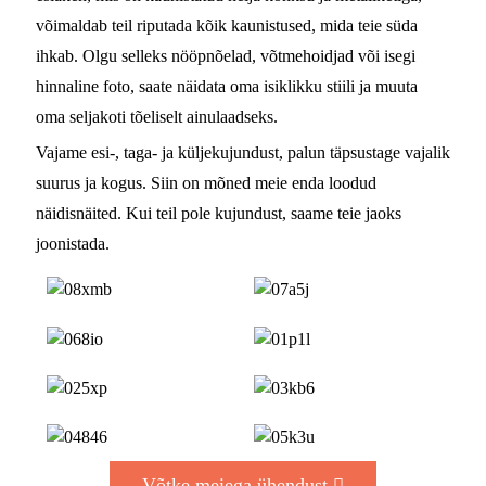
võimaldab teil riputada kõik kaunistused, mida teie süda
ihkab. Olgu selleks nööpnõelad, võtmehoidjad või isegi
hinnaline foto, saate näidata oma isiklikku stiili ja muuta
oma seljakoti tõeliselt ainulaadseks.
Vajame esi-, taga- ja küljekujundust, palun täpsustage vajalik
suurus ja kogus. Siin on mõned meie enda loodud
näidisnäited. Kui teil pole kujundust, saame teie jaoks
joonistada.
Võtke meiega ühendust