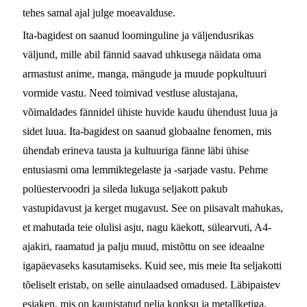
tehes samal ajal julge moeavalduse.
Ita-bagidest on saanud loominguline ja väljendusrikas
väljund, mille abil fännid saavad uhkusega näidata oma
armastust anime, manga, mängude ja muude popkultuuri
vormide vastu. Need toimivad vestluse alustajana,
võimaldades fännidel ühiste huvide kaudu ühendust luua ja
sidet luua. Ita-bagidest on saanud globaalne fenomen, mis
ühendab erineva tausta ja kultuuriga fänne läbi ühise
entusiasmi oma lemmiktegelaste ja -sarjade vastu. Pehme
polüestervoodri ja sileda lukuga seljakott pakub
vastupidavust ja kerget mugavust. See on piisavalt mahukas,
et mahutada teie olulisi asju, nagu käekott, sülearvuti, A4-
ajakiri, raamatud ja palju muud, mistõttu on see ideaalne
igapäevaseks kasutamiseks. Kuid see, mis meie Ita seljakotti
tõeliselt eristab, on selle ainulaadsed omadused. Läbipaistev
esiaken, mis on kaunistatud nelja konksu ja metallketiga,