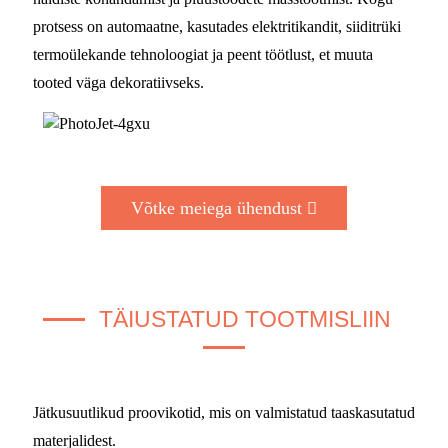
protsess on automaatne, kasutades elektritikandit, siiditrüki
termoülekande tehnoloogiat ja peent töötlust, et muuta
tooted väga dekoratiivseks.
Võtke meiega ühendust
TÄIUSTATUD TOOTMISLIIN
Jätkusuutlikud proovikotid, mis on valmistatud taaskasutatud
materjalidest.