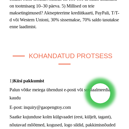
on tootmisaeg 10–30 päeva. 5) Millised on teie
maksetingimused? Aktsepteerime krediitkaarti, PayPali, T/T-
d või Western Unioni, 30% sissemakse, 70% saldo tasutakse
enne laadimist.
KOHANDATUD PROTSESS
1)
Küsi pakkumist
Palun võtke meiega ühendust e-posti või sotsiaalmeedia
kaudu
E-post:
inquiry@gaopengtoy.com
Saatke kujunduse kolm külgvaadet (eest, küljelt, tagant),
nõutavad mõõtmed, kogused, logo sildid, pakkimisnõuded