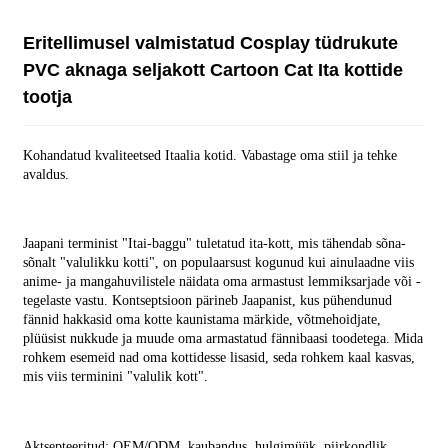
Eritellimusel valmistatud Cosplay tüdrukute
PVC aknaga seljakott Cartoon Cat Ita kottide
tootja
Kohandatud kvaliteetsed Itaalia kotid. Vabastage oma stiil ja tehke
avaldus.
Jaapani terminist "Itai-baggu" tuletatud ita-kott, mis tähendab sõna-
sõnalt "valulikku kotti", on populaarsust kogunud kui ainulaadne viis
anime- ja mangahuvilistele näidata oma armastust lemmiksarjade või -
tegelaste vastu. Kontseptsioon pärineb Jaapanist, kus pühendunud
fännid hakkasid oma kotte kaunistama märkide, võtmehoidjate,
plüüsist nukkude ja muude oma armastatud fännibaasi toodetega. Mida
rohkem esemeid nad oma kottidesse lisasid, seda rohkem kaal kasvas,
mis viis terminini "valulik kott".
Aktsepteeritud: OEM/ODM, kaubandus, hulgimüük, piirkondlik