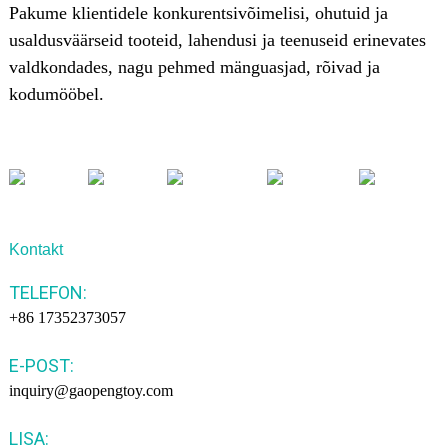
Pakume klientidele konkurentsivõimelisi, ohutuid ja
usaldusväärseid tooteid, lahendusi ja teenuseid erinevates
valdkondades, nagu pehmed mänguasjad, rõivad ja
kodumööbel.
Kontakt
TELEFON:
+86 17352373057
E-POST:
inquiry@gaopengtoy.com
LISA: