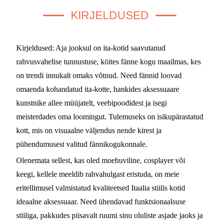
KIRJELDUSED
Kirjeldused: Aja jooksul on ita-kotid saavutanud
rahvusvahelise tunnustuse, köites fänne kogu maailmas, kes
on trendi innukalt omaks võtnud. Need fännid loovad
omaenda kohandatud ita-kotte, hankides aksessuaare
kunstnike allee müüjatelt, veebipoodidest ja isegi
meisterdades oma loomingut. Tulemuseks on isikupärastatud
kott, mis on visuaalne väljendus nende kirest ja
pühendumusest valitud fännikogukonnale.
Olenemata sellest, kas oled moehuviline, cosplayer või
keegi, kellele meeldib rahvahulgast eristuda, on meie
eritellimusel valmistatud kvaliteetsed Itaalia stiilis kotid
ideaalne aksessuaar. Need ühendavad funktsionaalsuse
stiiliga, pakkudes piisavalt ruumi sinu oluliste asjade jaoks ja