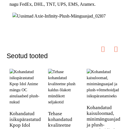
nagu FedEx, DHL, TNT, UPS, EMS, Aramex.
Seotud tooted
Kohandatud
kaisuloomad,
Kohandatud
Tehase
minimänguasjad
isikupärastatud
kohandatud
G
ja plush-
Kpop Idol
kvaliteetne
M