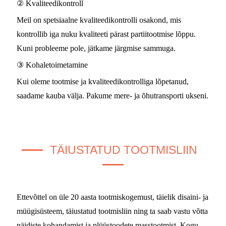
② Kvaliteedikontroll
Meil on spetsiaalne kvaliteedikontrolli osakond, mis
kontrollib iga nuku kvaliteeti pärast partiitootmise lõppu.
Kuni probleeme pole, jätkame järgmise sammuga.
③ Kohaletoimetamine
Kui oleme tootmise ja kvaliteedikontrolliga lõpetanud,
saadame kauba välja. Pakume mere- ja õhutransporti ukseni.
TÄIUSTATUD TOOTMISLIIN
Ettevõttel on üle 20 aasta tootmiskogemust, täielik disaini- ja
müügisüsteem, täiustatud tootmisliin ning ta saab vastu võtta
näidiste kohandamist ja plüüstoodete masstootmist. Kogu