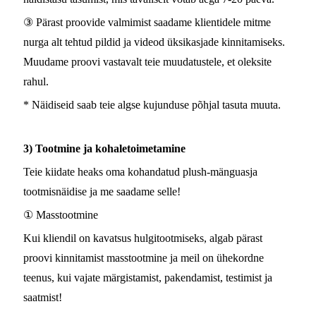
③ Pärast proovide valmimist saadame klientidele mitme
nurga alt tehtud pildid ja videod üksikasjade kinnitamiseks.
Muudame proovi vastavalt teie muudatustele, et oleksite
rahul.
* Näidiseid saab teie algse kujunduse põhjal tasuta muuta.
3) Tootmine ja kohaletoimetamine
Teie kiidate heaks oma kohandatud plush-mänguasja
tootmisnäidise ja me saadame selle!
① Masstootmine
Kui kliendil on kavatsus hulgitootmiseks, algab pärast
proovi kinnitamist masstootmine ja meil on ühekordne
teenus, kui vajate märgistamist, pakendamist, testimist ja
saatmist!