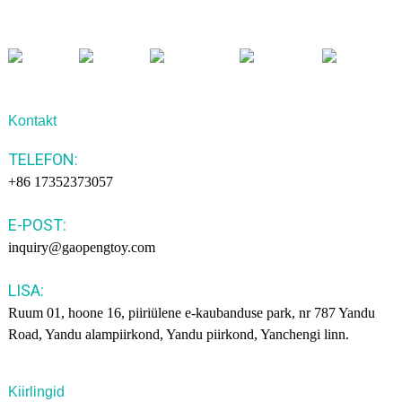
Kontakt
TELEFON:
+86 17352373057
E-POST:
inquiry@gaopengtoy.com
LISA:
Ruum 01, hoone 16, piiriülene e-kaubanduse park, nr 787 Yandu
Road, Yandu alampiirkond, Yandu piirkond, Yanchengi linn.
Kiirlingid