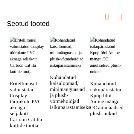
Seotud tooted
K
k
Kohandatud
l
kaisuloomad,
Eritellimusel
Kohandatud
K
minimänguasjad
valmistatud
isikupärastatud
v
ja plush-
Cosplay
Kpop Idol
p
võtmehoidjad
tüdrukute PVC
Anime mängu
isikupärastamiseks
aknaga
OC ainulaadsed
seljakott
plush-nukud
Cartoon Cat Ita
kottide tootja