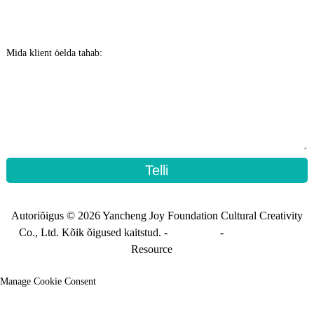
Mida klient öelda tahab:
Telli
Autoriõigus © 2026 Yancheng Joy Foundation Cultural Creativity
Co., Ltd. Kõik õigused kaitstud. -
Saidi kaart
-
Saidi_üleminek
Resource
Manage Cookie Consent