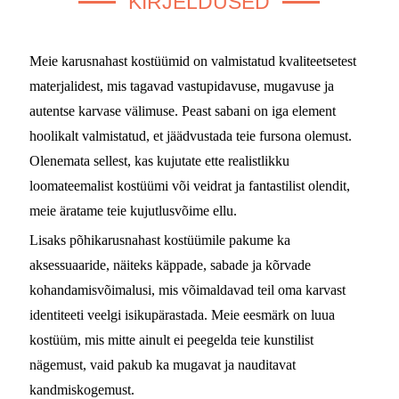
KIRJELDUSED
Meie karusnahast kostüümid on valmistatud kvaliteetsetest
materjalidest, mis tagavad vastupidavuse, mugavuse ja
autentse karvase välimuse. Peast sabani on iga element
hoolikalt valmistatud, et jäädvustada teie fursona olemust.
Olenemata sellest, kas kujutate ette realistlikku
loomateemalist kostüümi või veidrat ja fantastilist olendit,
meie äratame teie kujutlusvõime ellu.
Lisaks põhikarusnahast kostüümile pakume ka
aksessuaaride, näiteks käppade, sabade ja kõrvade
kohandamisvõimalusi, mis võimaldavad teil oma karvast
identiteeti veelgi isikupärastada. Meie eesmärk on luua
kostüüm, mis mitte ainult ei peegelda teie kunstilist
nägemust, vaid pakub ka mugavat ja nauditavat
kandmiskogemust.