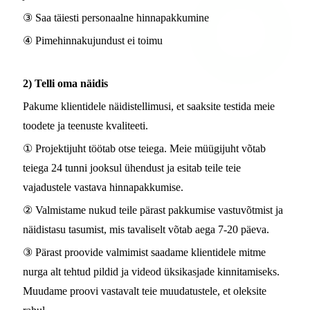
③ Saa täiesti personaalne hinnapakkumine
④ Pimehinnakujundust ei toimu
2) Telli oma näidis
Pakume klientidele näidistellimusi, et saaksite testida meie
toodete ja teenuste kvaliteeti.
① Projektijuht töötab otse teiega. Meie müügijuht võtab
teiega 24 tunni jooksul ühendust ja esitab teile teie
vajadustele vastava hinnapakkumise.
② Valmistame nukud teile pärast pakkumise vastuvõtmist ja
näidistasu tasumist, mis tavaliselt võtab aega 7-20 päeva.
③ Pärast proovide valmimist saadame klientidele mitme
nurga alt tehtud pildid ja videod üksikasjade kinnitamiseks.
Muudame proovi vastavalt teie muudatustele, et oleksite