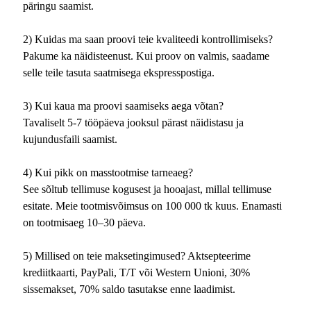
päringu saamist.
2) Kuidas ma saan proovi teie kvaliteedi kontrollimiseks?
Pakume ka näidisteenust. Kui proov on valmis, saadame
selle teile tasuta saatmisega ekspresspostiga.
3) Kui kaua ma proovi saamiseks aega võtan?
Tavaliselt 5-7 tööpäeva jooksul pärast näidistasu ja
kujundusfaili saamist.
4) Kui pikk on masstootmise tarneaeg?
See sõltub tellimuse kogusest ja hooajast, millal tellimuse
esitate. Meie tootmisvõimsus on 100 000 tk kuus. Enamasti
on tootmisaeg 10–30 päeva.
5) Millised on teie maksetingimused? Aktsepteerime
krediitkaarti, PayPali, T/T või Western Unioni, 30%
sissemakset, 70% saldo tasutakse enne laadimist.