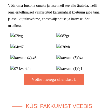
Võta oma fursona omaks ja lase meil see ellu äratada. Telli
oma eritellimusel valmistatud karusnahast kostüüm juba täna
ja astu kujutlusvõime, eneseväljenduse ja karvase lõbu
maailma.
Võtke meiega ühendust
KÜSI PAKKUMIST VEEBIS