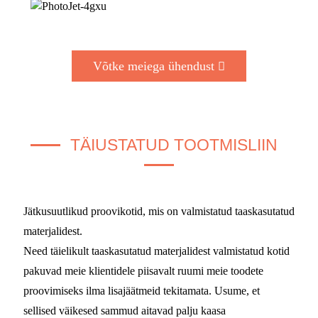
Võtke meiega ühendust
TÄIUSTATUD TOOTMISLIIN
Jätkusuutlikud proovikotid, mis on valmistatud taaskasutatud
materjalidest.
Need täielikult taaskasutatud materjalidest valmistatud kotid
pakuvad meie klientidele piisavalt ruumi meie toodete
proovimiseks ilma lisajäätmeid tekitamata. Usume, et
sellised väikesed sammud aitavad palju kaasa