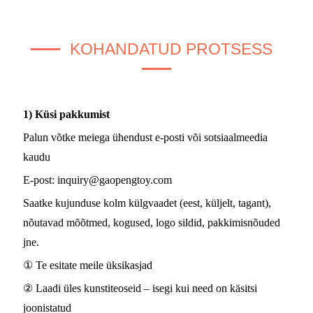
KOHANDATUD PROTSESS
1) Küsi pakkumist
Palun võtke meiega ühendust e-posti või sotsiaalmeedia
kaudu
E-post:
inquiry@gaopengtoy.com
Saatke kujunduse kolm külgvaadet (eest, küljelt, tagant),
nõutavad mõõtmed, kogused, logo sildid, pakkimisnõuded
jne.
① Te esitate meile üksikasjad
② Laadi üles kunstiteoseid – isegi kui need on käsitsi
joonistatud