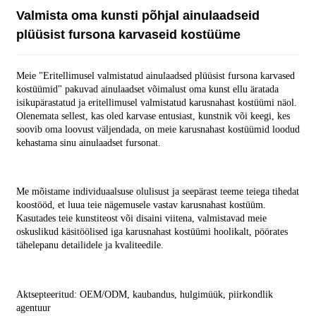
Valmista oma kunsti põhjal ainulaadseid
plüüsist fursona karvaseid kostüüme
Meie "Eritellimusel valmistatud ainulaadsed plüüsist fursona karvased
kostüümid" pakuvad ainulaadset võimalust oma kunst ellu äratada
isikupärastatud ja eritellimusel valmistatud karusnahast kostüümi näol.
Olenemata sellest, kas oled karvase entusiast, kunstnik või keegi, kes
soovib oma loovust väljendada, on meie karusnahast kostüümid loodud
kehastama sinu ainulaadset fursonat.
Me mõistame individuaalsuse olulisust ja seepärast teeme teiega tihedat
koostööd, et luua teie nägemusele vastav karusnahast kostüüm.
Kasutades teie kunstiteost või disaini viitena, valmistavad meie
oskuslikud käsitöölised iga karusnahast kostüümi hoolikalt, pöörates
tähelepanu detailidele ja kvaliteedile.
Aktsepteeritud: OEM/ODM, kaubandus, hulgimüük, piirkondlik
agentuur