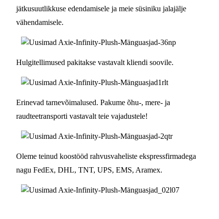
jätkusuutlikkuse edendamisele ja meie süsiniku jalajälje
vähendamisele.
Hulgitellimused pakitakse vastavalt kliendi soovile.
Erinevad tarnevõimalused. Pakume õhu-, mere- ja
raudteetransporti vastavalt teie vajadustele!
Oleme teinud koostööd rahvusvaheliste ekspressfirmadega
nagu FedEx, DHL, TNT, UPS, EMS, Aramex.