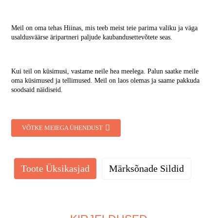
Meil on oma tehas Hiinas, mis teeb meist teie parima valiku ja väga
usaldusväärse äripartneri paljude kaubandusettevõtete seas.
Kui teil on küsimusi, vastame neile hea meelega. Palun saatke meile
oma küsimused ja tellimused. Meil ​​on laos olemas ja saame pakkuda
soodsaid näidiseid.
VÕTKE MEIEGA ÜHENDUST
Toote Üksikasjad
Märksõnade Sildid