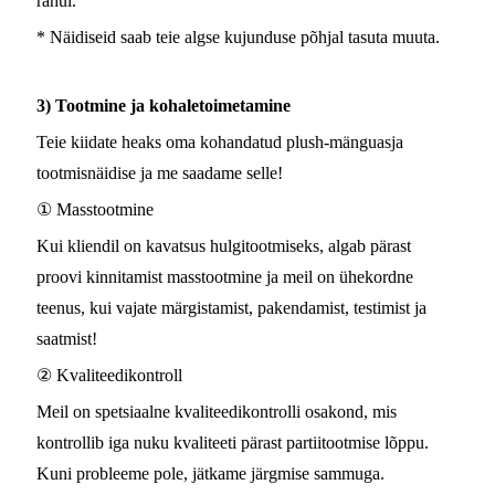
rahul.
* Näidiseid saab teie algse kujunduse põhjal tasuta muuta.
3) Tootmine ja kohaletoimetamine
Teie kiidate heaks oma kohandatud plush-mänguasja
tootmisnäidise ja me saadame selle!
① Masstootmine
Kui kliendil on kavatsus hulgitootmiseks, algab pärast
proovi kinnitamist masstootmine ja meil on ühekordne
teenus, kui vajate märgistamist, pakendamist, testimist ja
saatmist!
② Kvaliteedikontroll
Meil on spetsiaalne kvaliteedikontrolli osakond, mis
kontrollib iga nuku kvaliteeti pärast partiitootmise lõppu.
Kuni probleeme pole, jätkame järgmise sammuga.