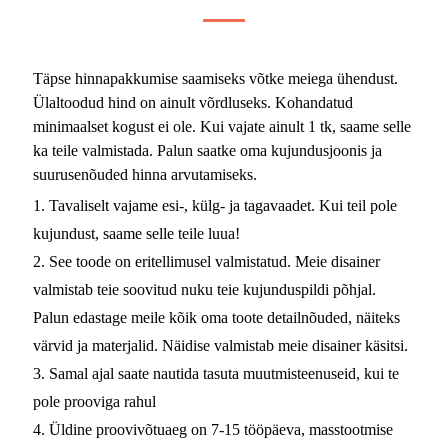
Täpse hinnapakkumise saamiseks võtke meiega ühendust.
Ülaltoodud hind on ainult võrdluseks. Kohandatud
minimaalset kogust ei ole. Kui vajate ainult 1 tk, saame selle
ka teile valmistada. Palun saatke oma kujundusjoonis ja
suurusenõuded hinna arvutamiseks.
1. Tavaliselt vajame esi-, külg- ja tagavaadet. Kui teil pole
kujundust, saame selle teile luua!
2. See toode on eritellimusel valmistatud. Meie disainer
valmistab teie soovitud nuku teie kujunduspildi põhjal.
Palun edastage meile kõik oma toote detailnõuded, näiteks
värvid ja materjalid. Näidise valmistab meie disainer käsitsi.
3. Samal ajal saate nautida tasuta muutmisteenuseid, kui te
pole prooviga rahul
4. Üldine proovivõtuaeg on 7-15 tööpäeva, masstootmise