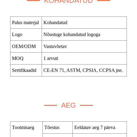
KOHANDATUD
Palus materjal
Kohandatud
Logo
Nõustuge kohandatud logoga
OEM/ODM
Vastuvõetav
MOQ
1 arvuti
Sertifikaadid
CE-EN 71, ASTM, CPSIA, CCPSA jne.
AEG
Tootmisaeg
Tõestus
Eeldatav aeg 7 päeva