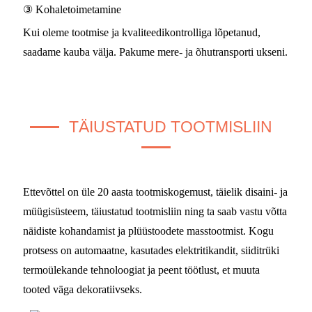
③ Kohaletoimetamine
Kui oleme tootmise ja kvaliteedikontrolliga lõpetanud,
saadame kauba välja. Pakume mere- ja õhutransporti ukseni.
TÄIUSTATUD TOOTMISLIIN
Ettevõttel on üle 20 aasta tootmiskogemust, täielik disaini- ja
müügisüsteem, täiustatud tootmisliin ning ta saab vastu võtta
näidiste kohandamist ja plüüstoodete masstootmist. Kogu
protsess on automaatne, kasutades elektritikandit, siiditrüki
termoülekande tehnoloogiat ja peent töötlust, et muuta
tooted väga dekoratiivseks.