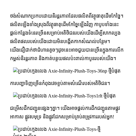
ថង់​សំណាក​ប្រកបដោយ​និរន្តរភាព​ដែល​ផលិត​ពី​វត្ថុធាតុដើម​កែច្នៃ។
ផលិតឡើងទាំងស្រុងពីវត្ថុធាតុដើមកែច្នៃឡើងវិញ កាបូបទាំងនេះ
ផ្តល់កន្លែងទំនេរច្រើនសម្រាប់អតិថិជនរបស់យើងដើម្បីសាកល្បង
ផលិតផលរបស់យើងដោយមិនបង្កើតកាកសំណល់បន្ថែម។
យើងជឿជាក់ថាជំហានតូចៗដូចនេះអាចជួយបានច្រើនក្នុងការលើក
កម្ពស់និរន្តរភាព និងកាត់បន្ថយផលប៉ះពាល់កាបូនរបស់យើង។
ការបញ្ជាទិញច្រើនកំពុងវេចខ្ចប់តាមសំណើរបស់អតិថិជន។
ជម្រើសដឹកជញ្ជូនផ្សេងៗគ្នា។ យើងអាចផ្តល់ការដឹកជញ្ជូនតាមផ្លូវ
អាកាស ផ្លូវសមុទ្រ និងផ្លូវដែកសម្រាប់គ្រប់តម្រូវការរបស់អ្នក!