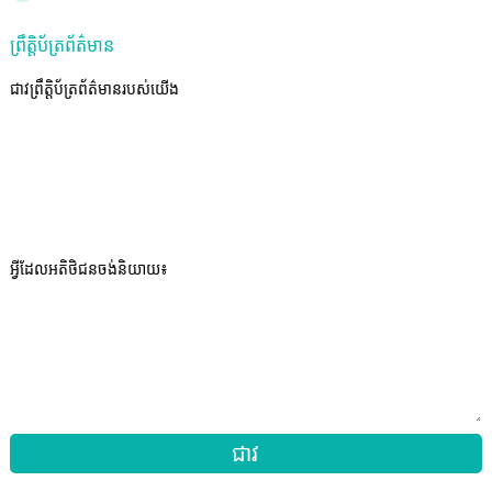
ព្រឹត្តិប័ត្រព័ត៌មាន
ជាវព្រឹត្តិប័ត្រព័ត៌មានរបស់យើង
អ្វីដែលអតិថិជនចង់និយាយ៖
ជាវ