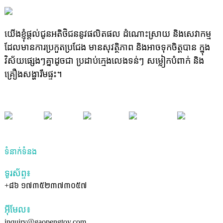
យើងខ្ញុំផ្តល់ជូនអតិថិជននូវផលិតផល ដំណោះស្រាយ និងសេវាកម្ម
ដែលមានការប្រកួតប្រជែង មានសុវត្ថិភាព និងអាចទុកចិត្តបាន ក្នុង
វិស័យផ្សេងៗគ្នាដូចជា ប្រដាប់ក្មេងលេងទន់ៗ សម្លៀកបំពាក់ និង
គ្រឿងសង្ហារឹមផ្ទះ។
ទំនាក់ទំនង
ទូរស័ព្ទ៖
+៨៦ ១៧៣៥២៣៧៣០៥៧
អ៊ីមែល៖
inquiry@gaopengtoy.com