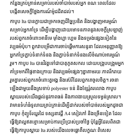
កន្លែងគ្រប់គ្រាន់សម្រាប់របស់ចាំបាច់របស់អ្នក ខណៈពេលដែល
បង្កើតសេចក្តីថ្លែងការណ៍ម៉ូដដិតដល់។
កាបូប Ita បានក្លាយជាច្រកចេញដ៏ច្នៃប្រឌិត និងបង្ហាញអារម្មណ៍
សម្រាប់អ្នកគាំទ្រ ដើម្បីបង្ហាញដោយមោទនភាពនូវសេចក្តីស្រឡាញ់
របស់ពួកគេចំពោះអានីមេ ម៉ាំងហ្គា ហ្គេម និងទម្រង់ផ្សេងទៀតនៃ
វប្បធម៌ប៉ុប។ ពួកវាបម្រើជាការចាប់ផ្តើមការសន្ទនា ដែលអនុញ្ញាតឱ្យ
អ្នកគាំទ្រភ្ជាប់ទំនាក់ទំនង និងភ្ជាប់ទំនាក់ទំនងលើចំណាប់អារម្មណ៍
រួម។ កាបូប Ita បានវិវត្តទៅជាបាតុភូតសកល ដោយបង្រួបបង្រួមអ្នក
គាំទ្រមកពីផ្ទៃខាងក្រោយ និងវប្បធម៌ផ្សេងៗគ្នាតាមរយៈភាពរីករាយ
រួមគ្នារបស់ពួកគេចំពោះតួអង្គ និងស៊េរីដែលពួកគេចូលចិត្ត។ រចនា
ឡើងជាមួយនឹងស្រទាប់ polyester ទន់ និងខ្សែរ៉ូតរលោង កាបូប
ស្ពាយរបស់យើងផ្តល់នូវភាពធន់ និងភាពងាយស្រួលទម្ងន់ស្រាល។
វាមានទំហំធំទូលាយគ្រប់គ្រាន់ដើម្បីដាក់របស់ចាំបាច់របស់អ្នកដូចជា
កាបូប កុំព្យូទ័រយួរដៃ ទស្សនាវដ្តី A4 សៀវភៅ និងច្រើនទៀត ដែល
ធ្វើឱ្យវាល្អឥតខ្ចោះសម្រាប់ការប្រើប្រាស់ប្រចាំថ្ងៃ ប៉ុន្តែអ្វីដែលពិតជា
ធ្វើឱ្យកាបូបស្ពាយ Ita របស់យើងលេចធ្លោគឺលក្ខណៈពិសេស