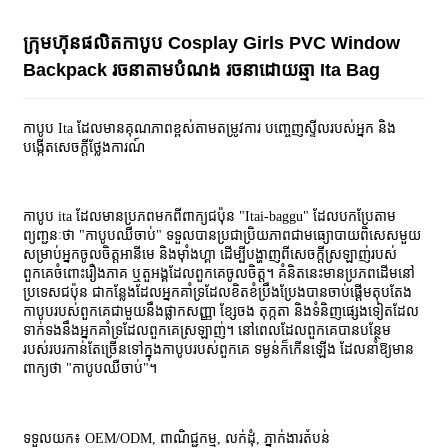
ក្រុមហ៊ុនផលិតកាបូប Cosplay Girls PVC Window
Backpack រចនាតាមបំណង រចនាដោយឆ្មា Ita Bag
កាបូប Ita ដែលមានគុណភាពខ្ពស់តាមតម្រូវការ បញ្ចេញស្ទីលរបស់អ្នក និង
បង្កើតសេចក្តីថ្លែងការណ៍
កាបូប ita ដែលមានប្រភពមកពីពាក្យជប៉ុន "Itai-baggu" ដែលបកប្រែតាម
ព្យញ្ជនៈថា "កាបូបឈឺចាប់" ទទួលបានប្រជាប្រិយភាពជាមធ្យោបាយពិសេសមួយ
សម្រាប់អ្នកចូលចិត្តអានីមេ និងម៉ាំងហ្គា ដើម្បីបង្ហាញពីសេចក្តីស្រឡាញ់របស់
ពួកគេចំពោះរឿងភាគ ឬតួអង្គដែលពួកគេចូលចិត្ត។ គំនិតនេះមានប្រភពដើមនៅ
ប្រទេសជប៉ុន ជាកន្លែងដែលអ្នកគាំទ្រដែលខិតខំប្រឹងប្រែងបានចាប់ផ្តើមតុបតែង
កាបូបរបស់ពួកគេជាមួយនឹងផ្លាកសញ្ញា ខ្សែចង តុក្កតា និងទំនិញផ្សេងទៀតដែល
ទាក់ទងនឹងអ្នកគាំទ្រដែលពួកគេស្រឡាញ់។ នៅពេលដែលពួកគេបានបន្ថែម
របស់របរកាន់តែច្រើនទៅក្នុងកាបូបរបស់ពួកគេ ទម្ងន់ក៏កើនឡើង ដែលនាំឱ្យមាន
ពាក្យថា "កាបូបឈឺចាប់"។
ទទួលយក៖ OEM/ODM, ពាណិជ្ជកម្ម, លក់ដុំ, ភ្នាក់ងារតំបន់