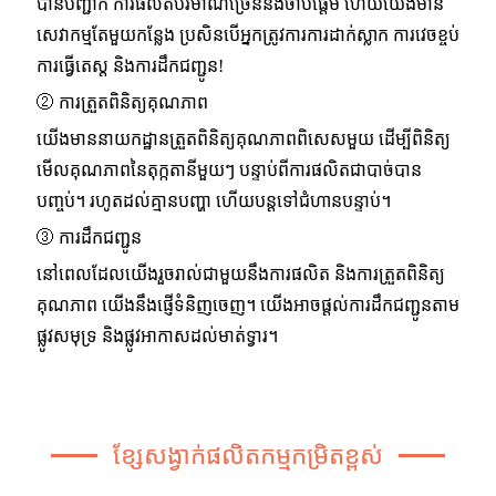
បានបញ្ជាក់ ការផលិតបរិមាណច្រើននឹងចាប់ផ្តើម ហើយយើងមាន
សេវាកម្មតែមួយកន្លែង ប្រសិនបើអ្នកត្រូវការការដាក់ស្លាក ការវេចខ្ចប់
ការធ្វើតេស្ត និងការដឹកជញ្ជូន!
② ការត្រួតពិនិត្យគុណភាព
យើងមាននាយកដ្ឋានត្រួតពិនិត្យគុណភាពពិសេសមួយ ដើម្បីពិនិត្យ
មើលគុណភាពនៃតុក្កតានីមួយៗ បន្ទាប់ពីការផលិតជាបាច់បាន
បញ្ចប់។ រហូតដល់គ្មានបញ្ហា ហើយបន្តទៅជំហានបន្ទាប់។
③ ការដឹកជញ្ជូន
នៅពេលដែលយើងរួចរាល់ជាមួយនឹងការផលិត និងការត្រួតពិនិត្យ
គុណភាព យើងនឹងផ្ញើទំនិញចេញ។ យើងអាចផ្តល់ការដឹកជញ្ជូនតាម
ផ្លូវសមុទ្រ និងផ្លូវអាកាសដល់មាត់ទ្វារ។
ខ្សែសង្វាក់ផលិតកម្មកម្រិតខ្ពស់