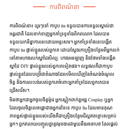
ការពិពណ៌នា
ការពិពណ៌នា៖ យូរៗទៅ កាបូប ita ទទួលបានការទទួលស្គាល់ជា
អន្តរជាតិ ដែលទាក់ទាញអ្នកគាំទ្រទូទាំងពិភពលោក ដែលបាន
ទទួលយកនិន្នាការនេះដោយអន្ទះសារ។ អ្នកគាំទ្រទាំងនេះបង្កើត
កាបូប ita ផ្ទាល់ខ្លួនរបស់ពួកគេ ដោយស្វែងរកគ្រឿងបន្ថែមពីអ្នកលក់
នៅតាមហាងលក់ស្នាដៃសិល្បៈ ហាងអនឡាញ និងថែមទាំងបង្កើត
ស្នាដៃ DIY ផ្ទាល់ខ្លួនរបស់ពួកគេទៀតផង។ លទ្ធផលគឺជាកាបូប
ផ្ទាល់ខ្លួនដែលបម្រើជាតំណាងដែលមើលឃើញនៃចំណង់ចំណូល
ចិត្ត និងការលះបង់របស់ពួកគេចំពោះអ្នកគាំទ្រដែលពួកគេបាន
ជ្រើសរើស។
មិនថាអ្នកជាអ្នកចូលចិត្តម៉ូដ អ្នកស្លៀកពាក់តួអង្គ Cosplay ឬអ្នក
ដែលចូលចិត្តលេចធ្លោជាងអ្នកដទៃទេ កាបូប Ita ដែលមានគុណ
ភាពខ្ពស់ផ្ទាល់ខ្លួនរបស់យើងគឺជាគ្រឿងបន្ថែមដ៏ល្អឥតខ្ចោះសម្រាប់
អ្នក។ ពួកវាលាយបញ្ចូលគ្នានូវមុខងារជាមួយនឹងរចនាបថ ដែលផ្តល់