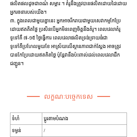
ផលិតផលដូចជាពណ៌ សម្ភារៈ។ គំរូនឹងត្រូវបានផលិតដោយដៃដោយ
អ្នករចនារបស់យើង។
៣. ក្នុងពេលជាមួយគ្នានេះ អ្នកអាចរីករាយជាមួយសេវាកម្មកែប្រែ
ដោយឥតគិតថ្លៃ ប្រសិនបើអ្នកមិនពេញចិត្តនឹងគំរូ។ ពេលវេលាគំរូ
ទូទៅគឺ ៧-១៥ ថ្ងៃធ្វើការ ពេលវេលាផលិតទ្រង់ទ្រាយធំជា
ទូទៅគឺប្រហែលមួយខែ អាស្រ័យលើស្ថានភាពជាក់ស្តែង អាចត្រូវ
បានកែប្រែដោយឥតគិតថ្លៃ ប៉ុន្តែវានឹងប៉ះពាល់ដល់ពេលវេលាដឹក
ជញ្ជូន។
លក្ខណៈបច្ចេកទេស
ទំហំ
ប្ដូរតាមបំណង
ទម្ងន់
/