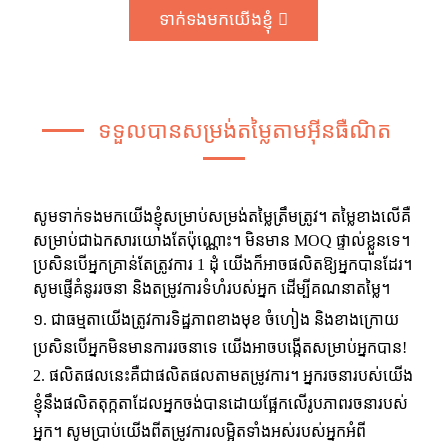
ទាក់ទងមកយើងខ្ញុំ
ទទួលបានសម្រង់តម្លៃតាមអ៊ីនធឺណិត
សូមទាក់ទងមកយើងខ្ញុំសម្រាប់សម្រង់តម្លៃត្រឹមត្រូវ។ តម្លៃខាងលើគឺ
សម្រាប់ជាឯកសារយោងតែប៉ុណ្ណោះ។ មិនមាន MOQ ផ្ទាល់ខ្លួនទេ។
ប្រសិនបើអ្នកគ្រាន់តែត្រូវការ 1 ដុំ យើងក៏អាចផលិតឱ្យអ្នកបានដែរ។
សូមផ្ញើគំនូររចនា និងតម្រូវការទំហំរបស់អ្នក ដើម្បីគណនាតម្លៃ។
១. ជាធម្មតាយើងត្រូវការទិដ្ឋភាពខាងមុខ ចំហៀង និងខាងក្រោយ
ប្រសិនបើអ្នកមិនមានការរចនាទេ យើងអាចបង្កើតសម្រាប់អ្នកបាន!
2. ផលិតផលនេះគឺជាផលិតផលតាមតម្រូវការ។ អ្នករចនារបស់យើង
ខ្ញុំនឹងផលិតតុក្កតាដែលអ្នកចង់បានដោយផ្អែកលើរូបភាពរចនារបស់
អ្នក។ សូមប្រាប់យើងពីតម្រូវការលម្អិតទាំងអស់របស់អ្នកអំពី