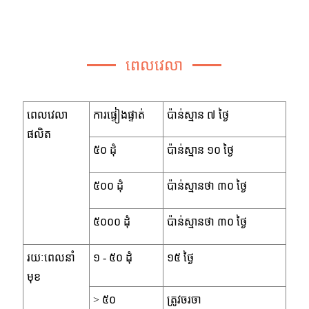
ពេលវេលា
ពេលវេលា
ការផ្ទៀងផ្ទាត់
ប៉ាន់ស្មាន ៧ ថ្ងៃ
ផលិត
៥០ ដុំ
ប៉ាន់ស្មាន ១០ ថ្ងៃ
៥០០ ដុំ
ប៉ាន់ស្មានថា ៣០ ថ្ងៃ
៥០០០ ដុំ
ប៉ាន់ស្មានថា ៣០ ថ្ងៃ
រយៈពេលនាំ
១ - ៥០ ដុំ
១៥ ថ្ងៃ
មុខ
> ៥០
ត្រូវចរចា