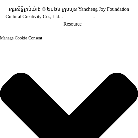
រក្សាសិទ្ធិគ្រប់យ៉ាង © ២០២៦ ក្រុមហ៊ុន Yancheng Joy Foundation
Cultural Creativity Co., Ltd. -
ផែនទីគេហទំព័រ
-
ផែនទីគេហទំព័រ_ការ
បញ្ជូន
Resource
Manage Cookie Consent