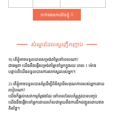
ទាក់ទងមកយើងខ្ញុំ
សំណួរដែលសួរញឹកញាប់
១) តើខ្ញុំអាចទទួលបានសម្រង់តម្លៃនៅពេលណា?
ជាធម្មតា យើងនឹងផ្ញើសម្រង់តម្លៃទៅអ្នកក្នុងរយៈពេល 1 ម៉ោង
បន្ទាប់ពីយើងទទួលបានការសាកសួររបស់អ្នក។
2) តើខ្ញុំអាចទទួលបានគំរូដើម្បីពិនិត្យមើលគុណភាពរបស់អ្នកដោយ
របៀបណា?
យើងក៏ផ្តល់សេវាកម្មគំរូផងដែរ នៅពេលដែលគំរូត្រូវបានបញ្ចប់
យើងនឹងផ្ញើវាទៅអ្នកដោយរហ័សជាមួយនឹងការដឹកជញ្ជូនដោយឥត
គិតថ្លៃ។