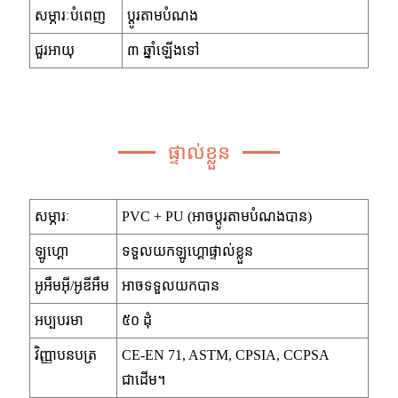
សម្ភារៈបំពេញ
ប្ដូរតាមបំណង
ជួរអាយុ
៣ ឆ្នាំឡើងទៅ
ផ្ទាល់ខ្លួន
សម្ភារៈ
PVC + PU (អាចប្ដូរតាមបំណងបាន)
ឡូហ្គោ
ទទួលយកឡូហ្គោផ្ទាល់ខ្លួន
អូអឹមអ៊ី/អូឌីអឹម
អាចទទួលយកបាន
អប្បបរមា
៥០ ដុំ
វិញ្ញាបនបត្រ
CE-EN 71, ASTM, CPSIA, CCPSA
ជាដើម។