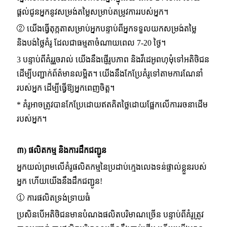
ផ្តល់ជូនអ្នកនូវសម្រង់តម្លៃសម្រាប់តម្រូវការរបស់អ្នក។
② យើងធ្វើតុក្កតាសម្រាប់អ្នកបន្ទាប់ពីអ្នកទទួលយកសម្រង់តម្លៃ
និងបង់ថ្លៃគំរូ ដែលជាធម្មតាចំណាយពេល 7-20 ថ្ងៃ។
3 បន្ទាប់ពីគំរូរួចរាល់ យើងនឹងផ្ញើរូបភាព និងវីដេអូពហុមុំទៅអតិថិជន
ដើម្បីបញ្ជាក់ព័ត៌មានលម្អិត។ យើងនឹងកែប្រែគំរូទៅតាមការណែនាំ
របស់អ្នក ដើម្បីធ្វើឱ្យអ្នកពេញចិត្ត។
* គំរូអាចត្រូវបានកែប្រែដោយឥតគិតថ្លៃដោយផ្អែកលើការរចនាដើម
របស់អ្នក។
៣) ផលិតកម្ម និងការដឹកជញ្ជូន
អ្នកយល់ព្រមលើគំរូផលិតកម្មនៃប្រដាប់ក្មេងលេងទន់ផ្ទាល់ខ្លួនរបស់
អ្នក ហើយយើងនឹងដឹកជញ្ជូន!
① ការផលិតទ្រង់ទ្រាយធំ
ប្រសិនបើអតិថិជនមានបំណងផលិតបរិមាណច្រើន បន្ទាប់ពីគំរូត្រូវ