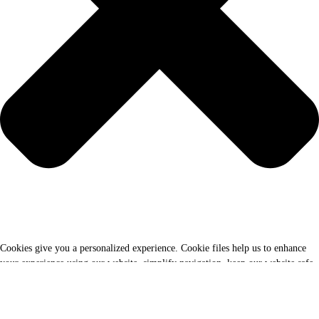
Cookies give you a personalized experience. Cookie files help us to enhance
your experience using our website, simplify navigation, keep our website safe,
and assist in our marketing efforts. By clicking "Accept", you agree to the
storing of cookies on your device for these purposes. Click "Adjust" to adjust
your cookie preferences. For more information, review our Cookies Policy.