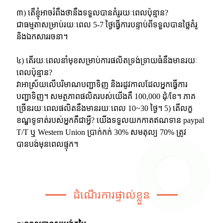
៣) តើខ្ញុំអាចរំពឹងថានឹងទទួលបានគំរូរយៈពេលប៉ុន្មាន?
ជាធម្មតាសម្រាប់រយៈពេល 5-7 ថ្ងៃធ្វើការបន្ទាប់ពីទទួលបានថ្លៃគំរូ
និងឯកសាររចនា។
៤) តើរយៈពេលនាំមុខសម្រាប់ការផលិតទ្រង់ទ្រាយធំនឹងមានរយៈ
ពេលប៉ុន្មាន?
វាអាស្រ័យលើបរិមាណបញ្ជាទិញ និងរដូវកាលដែលអ្នកធ្វើការ
បញ្ជាទិញ។ សមត្ថភាពផលិតរបស់យើងគឺ 100,000 ដុំ/ខែ។ ភាគ
ច្រើនរយៈពេលផលិតនឹងមានរយៈពេល 10~30 ថ្ងៃ។ 5) តើលក្ខ
ខណ្ឌទូទាត់របស់អ្នកគឺជាអ្វី? យើងទទួលយកកាតឥណទាន paypal
T/T ឬ Western Union ប្រាក់កក់ 30% សមតុល្យ 70% ត្រូវ
បានបង់មុនពេលផ្ទុក។
ដំណើរការផ្ទាល់ខ្លួន