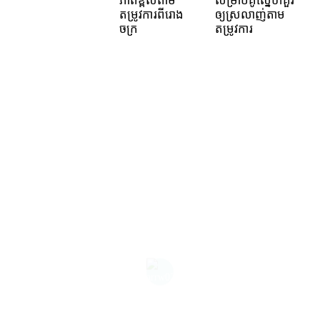
ភាពខ្ពស់តាម
សម្រាប់គូស្នេហ៍គួរ
ក
តម្រូវការពីរោង
ឲ្យស្រលាញ់តាម
ព
ចក្រ
តម្រូវការ
អ
ក
ឡ
G
[
ឥ