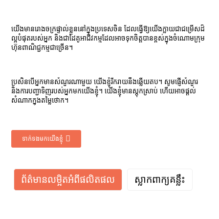
យើងមានរោងចក្រផ្ទាល់ខ្លួននៅក្នុងប្រទេសចិន ដែលធ្វើឱ្យយើងក្លាយជាជម្រើសដ៏
ល្អបំផុតរបស់អ្នក និងជាដៃគូអាជីវកម្មដែលអាចទុកចិត្តបានខ្ពស់ក្នុងចំណោមក្រុម
ហ៊ុនពាណិជ្ជកម្មជាច្រើន។
ប្រសិនបើអ្នកមានសំណួរណាមួយ យើងខ្ញុំរីករាយនឹងឆ្លើយតប។ សូមផ្ញើសំណួរ
និងការបញ្ជាទិញរបស់អ្នកមកយើងខ្ញុំ។ យើងខ្ញុំមានស្តុកស្រាប់ ហើយអាចផ្តល់
សំណាកក្នុងតម្លៃថោក។
ទាក់ទងមកយើងខ្ញុំ
ព័ត៌មានលម្អិតអំពីផលិតផល
ស្លាកពាក្យគន្លឹះ