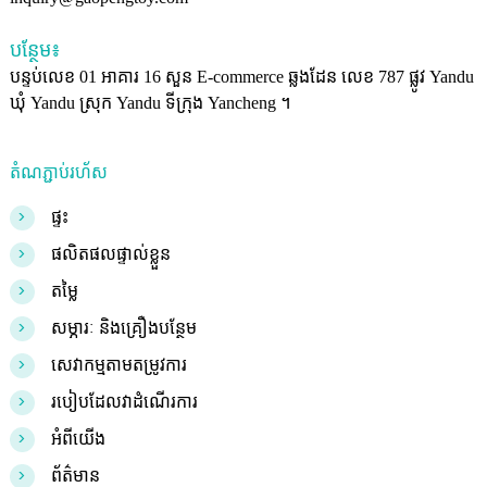
បន្ថែម៖
បន្ទប់លេខ 01 អាគារ 16 សួន E-commerce ឆ្លងដែន លេខ 787 ផ្លូវ Yandu
ឃុំ Yandu ស្រុក Yandu ទីក្រុង Yancheng ។
តំណភ្ជាប់រហ័ស
>
ផ្ទះ
>
ផលិតផលផ្ទាល់ខ្លួន
>
តម្លៃ
>
សម្ភារៈ និងគ្រឿងបន្ថែម
>
សេវាកម្មតាមតម្រូវការ
>
របៀបដែលវាដំណើរការ
>
អំពីយើង
>
ព័ត៌មាន