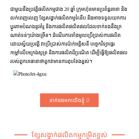
ជាមួយនឹងប្រវត្តិផលិតកម្មជាង 20 ឆ្នាំ ក្រុមហ៊ុនមានប្រព័ន្ធរចនា និង
លក់ពេញលេញ ខ្សែសង្វាក់ផលិតកម្មទំនើប និងអាចទទួលយកការ
ប្ដូរតាមបំណងនូវគំរូ និងការផលិតផលិតផលដែលទាក់ទងនឹងក្រ
ណាត់ទន់ៗយ៉ាងច្រើន។ ដំណើរការទាំងមូលប្រើប្រាស់ការផលិត
ដោយស្វ័យប្រវត្តិ វាប្រើប្រាស់ការប៉ាក់អគ្គិសនី បច្ចេកវិទ្យាផ្ទេរ
កម្ដៅលើអេក្រង់សូត្រ និងការផលិតដ៏ប្រណិត ដើម្បីធ្វើឱ្យផលិតផល
របស់ពួកគេធានាថាពួកវាមានការតុបតែងខ្ពស់។
ទាក់ទងមកយើងខ្ញុំ
ខ្សែសង្វាក់ផលិតកម្មកម្រិតខ្ពស់