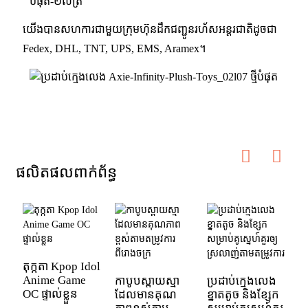
យើងបានសហការជាមួយក្រុមហ៊ុនដឹកជញ្ជូនរហ័សអន្តរជាតិដូចជា
Fedex, DHL, TNT, UPS, EMS, Aramex។
ផលិតផលពាក់ព័ន្ធ
តុក្កតា Kpop Idol
Anime Game
កាបូបស្ពាយស្មា
ប្រដាប់ក្មេងលេង
OC ផ្ទាល់ខ្លួន
ដែលមានគុណ
ខ្នាតតូច និងខ្សែក