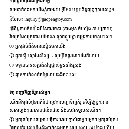
១)
ទទួលបានសម្រង់តម្លៃ
សូមទាក់ទងមកយើងខ្ញុំតាមរយៈអ៊ីមែល ឬប្រព័ន្ធផ្សព្វផ្សាយសង្គម
អ៊ីមែល៖
inquiry@gaopengtoy.com
ផ្ញើទិដ្ឋភាពចំហៀងបីនៃការរចនា (ខាងមុខ ចំហៀង ខាងក្រោយ)
វិមាត្រដែលត្រូវការ បរិមាណ ស្លាកឡូហ្គោ តម្រូវការវេចខ្ចប់។ល។
① អ្នកផ្តល់ព័ត៌មានលម្អិតមកយើង
② ផ្ទុកឡើងស្នាដៃសិល្បៈ - សូម្បីតែគូរដោយដៃក៏ដោយ
③ ទទួលបានសម្រង់តម្លៃផ្ទាល់ខ្លួនទាំងស្រុង
④ គ្មានការកំណត់តម្លៃដោយងងឹតងងល់
២) បញ្ជាទិញគំរូរបស់អ្នក
យើងនឹងផ្តល់ជូនអតិថិជននូវការបញ្ជាទិញគំរូ ដើម្បីឱ្យអ្នកអាច
សាកល្បងគុណភាពផលិតផល និងសេវាកម្មរបស់យើង។
① អ្នកគ្រប់គ្រងគម្រោងធ្វើការដោយផ្ទាល់ជាមួយអ្នក។ អ្នកគ្រប់គ្រង
ផ្នែកលក់របស់យើងនឹងទាក់ទងអ្នកក្នុងរយៈពេល 24 ម៉ោង ហើយ