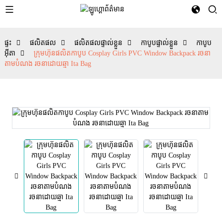
ផ្ទះ
ផលិតផល
ផលិតផលផ្ទាល់ខ្លួន
កាបូបផ្ទាល់ខ្លួន
កាបូប
អ៊ីតា
ក្រុមហ៊ុនផលិតកាបូប Cosplay Girls PVC Window Backpack រចនា
តាមបំណង រចនាដោយឆ្មា Ita Bag