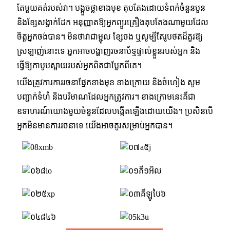
តែមួយគត់របស់វា។ បង្អួចថ្លាខាងមុខ តុបតែងដោយទំពក់ចំនួនបួន
និងខ្សែសង្វាក់ដែក អនុញ្ញាតឱ្យអ្នកព្យួរគ្រឿងតុបតែងណាមួយដែល
ចិត្តអ្នកចង់បាន។ មិនថាវាជាម្ជុល ខ្សែចង ឬសូម្បីតែរូបថតដ៏គួរឱ្យ
ស្រឡាញ់នោះទេ អ្នកអាចបង្ហាញរចនាប័ទ្មផ្ទាល់ខ្លួនរបស់អ្នក និង
ធ្វើឱ្យកាបូបស្ពាយរបស់អ្នកពិតជាប្លែកពីគេ។
យើងត្រូវការការរចនាផ្នែកខាងមុខ ខាងក្រោយ និងចំហៀង សូម
បញ្ជាក់ទំហំ និងបរិមាណដែលអ្នកត្រូវការ។ ខាងក្រោមនេះគឺជា
ឧទាហរណ៍យោងមួយចំនួនដែលបង្កើតឡើងដោយយើង។ ប្រសិនបើ
អ្នកមិនមានការរចនាទេ យើងអាចគូរសម្រាប់អ្នកបាន។