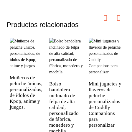
Productos relacionados
Muñecos de
peluche únicos,
Bolso
Mini juguetes y
P
personalizados,
bandolera
llaveros de
e
de ídolos de
inclinado de
peluche
c
Kpop, anime y
felpa de alta
personalizados
G
juegos.
calidad,
de Cuddly
v
personalizado
Companions
m
de fábrica,
para
[
monedero y
personalizar
mochila.