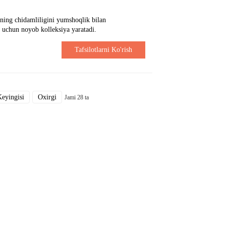
lning chidamliligini yumshoqlik bilan
r uchun noyob kolleksiya yaratadi.
Tafsilotlarni Ko'rish
eyingisi
Oxirgi
Jami 28 ta