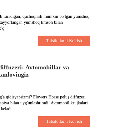
tib turadigan, quchoqlash mumkin bo'lgan yumshoq
 tayyorlangan yumshoq timsoh bilan
o'q.
Tafsilotlarni Ko'rish
diffuzeri: Avtomobillar va
tanlovingiz
'a qidiryapsizmi? Flowers Horse peluş diffuzeri
apiya bilan uyg'unlashtiradi. Avtomobil krujkalari
 keladi.
Tafsilotlarni Ko'rish