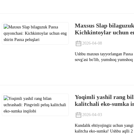
Maxsus Slap bilaguzuk
Kichkintoylar uchun en
2026-04-08
Ushbu maxsus tayyorlangan Pasxa 
sovg'asi bo'lib, yumshoq yumshoq va
Yoqimli yashil rang bi
kalitchali eko-sumka i
2026-04-03
Kundalik ehtiyojingiz uchun yangi
kalitcha eko-sumka! Ushbu aqlli 2 t