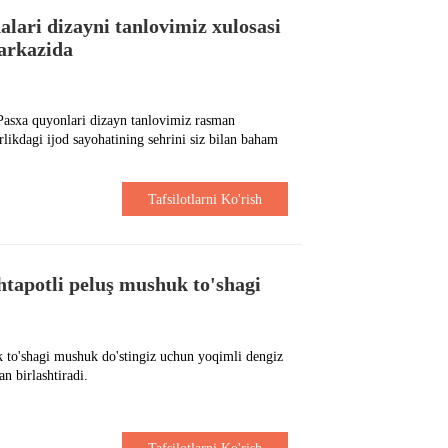
lari dizayni tanlovimiz xulosasi
markazida
Pasxa quyonlari dizayn tanlovimiz rasman
ikdagi ijod sayohatining sehrini siz bilan baham
Tafsilotlarni Ko'rish
tapotli peluş mushuk to'shagi
to'shagi mushuk do'stingiz uchun yoqimli dengiz
n birlashtiradi.