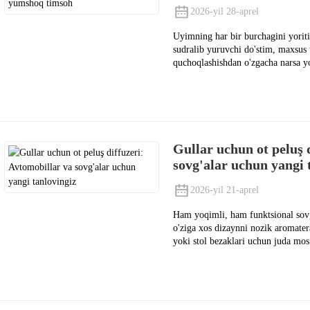
2026-yil 28-aprel
Uyimning har bir burchagini yori
sudralib yuruvchi do'stim, maxsus
quchoqlashishdan o'zgacha narsa y
Gullar uchun ot peluş 
sovg'alar uchun yangi 
2026-yil 21-aprel
Ham yoqimli, ham funktsional sovg
o'ziga xos dizaynni nozik aromater
yoki stol bezaklari uchun juda mos