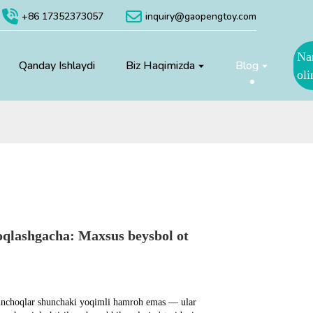
+86 17352373057
inquiry@gaopengtoy.com
Na
Qanday Ishlaydi
Biz Haqimizda
Blog
oli
qlashgacha: Maxsus beysbol ot
inchoqlar shunchaki yoqimli hamroh emas — ular