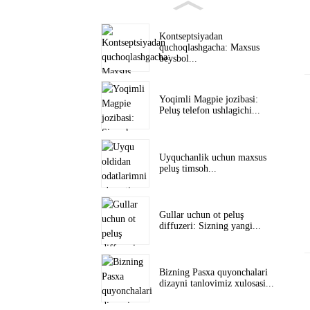
Kontseptsiyadan
quchoqlashgacha: Maxsus
beysbol...
Yoqimli Magpie jozibasi:
Peluş telefon ushlagichi...
Uyquchanlik uchun maxsus
peluş timsoh...
Gullar uchun ot peluş
diffuzeri: Sizning yangi...
Bizning Pasxa quyonchalari
dizayni tanlovimiz xulosasi...