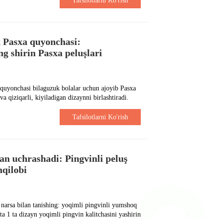
Tafsilotlarni Ko'rish
 Pasxa quyonchasi:
g shirin Pasxa peluşlari
quyonchasi bilaguzuk bolalar uchun ajoyib Pasxa
 qiziqarli, kiyiladigan dizaynni birlashtiradi.
Tafsilotlarni Ko'rish
lan uchrashadi: Pingvinli peluş
nqilobi
 narsa bilan tanishing: yoqimli pingvinli yumshoq
a 1 ta dizayn yoqimli pingvin kalitchasini yashirin