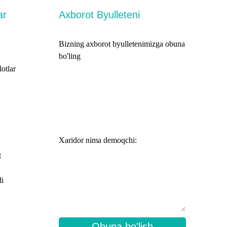
ar
Axborot Byulleteni
Bizning axborot byulletenimizga obuna
bo'ling
otlar
Xaridor nima demoqchi:
t
i
Obuna bo'lish