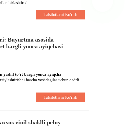
ilan birlashtiradi.
Tafsilotlarni Ko'rish
ri: Buyurtma asosida
rt bargli yonca ayiqchasi
 yashil to'rt bargli yonca ayiqcha
siylashtirishni barcha yoshdagilar uchun qadrli
Tafsilotlarni Ko'rish
sus vinil shaklli peluş