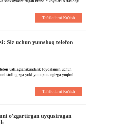
va shaxsiylashtirilgan brend hikoyalari o'rtasidagi
Tafsilotlarni Ko'rish
si: Siz uchun yumshoq telefon
efon ushlagichi
kundalik foydalanish uchun
u uni stolingizga yoki yotoqxonangizga yoqimli
Tafsilotlarni Ko'rish
mni o'zgartirgan uyqusiragan
oh