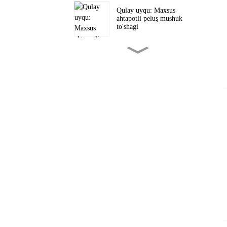
Qulay uyqu: Maxsus
ahtapotli peluş mushuk
to'shagi
Maxsus Slap bilaguzuk Pasxa
quyonchasi: Th...
Yoqimli Yashil Uchrashuv:
Pingvin Pelush K...
Omadli peluş ne'matlari:
Shaxsiylashtirilgan Green...
Yumshoq bardoshli: Maxsus
vinil shaklli peluş