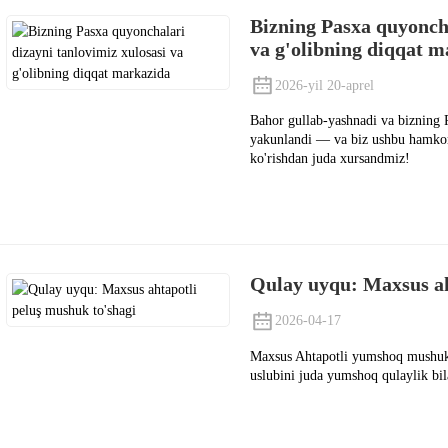
Bizning Pasxa quyoncha
va g'olibning diqqat 
2026-yil 20-aprel
Bahor gullab-yashnadi va bizning 
yakunlandi — va biz ushbu hamkorl
ko'rishdan juda xursandmiz!
Qulay uyqu: Maxsus ah
2026-04-17
Maxsus Ahtapotli yumshoq mushuk 
uslubini juda yumshoq qulaylik bila