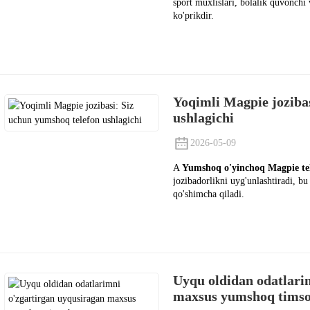
sport muxlislari, bolalik quvonchi 
ko'prikdir.
Yoqimli Magpie joziba
ushlagichi
2026-05-09
A
Yumshoq o'yinchoq Magpie tel
jozibadorlikni uyg'unlashtiradi, b
qo'shimcha qiladi.
Uyqu oldidan odatlari
maxsus yumshoq tims