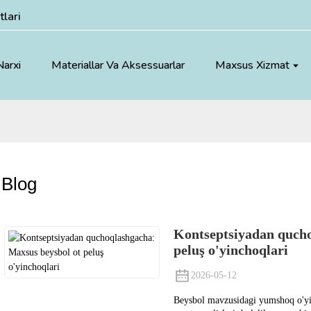
lari
Narxi
Materiallar Va Aksessuarlar
Maxsus Xizmat
Blog
Kontseptsiyadan qucho
peluş o'yinchoqlari
2026-05-12
Beysbol mavzusidagi yumshoq o'y