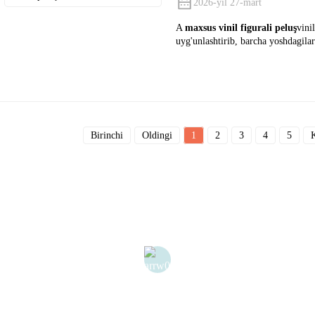
2026-yil 27-mart
A
maxsus vinil figurali peluş
vini
uyg'unlashtirib, barcha yoshdagila
Birinchi
Oldingi
1
2
3
4
5
K