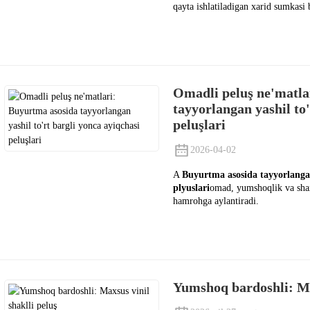
qayta ishlatiladigan xarid sumkasi b
Omadli peluş ne'matla
tayyorlangan yashil to'
peluşlari
2026-04-02
A
Buyurtma asosida tayyorlangan
plyuslari
omad, yumshoqlik va shax
hamrohga aylantiradi.
Yumshoq bardoshli: Max