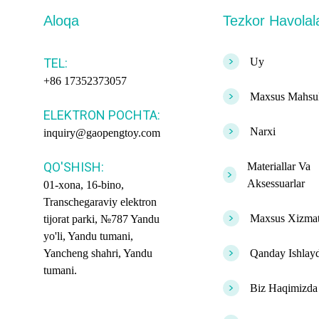
Aloqa
Tezkor Havolal
>
TEL:
Uy
+86 17352373057
>
Maxsus Mahsul
ELEKTRON POCHTA:
>
Narxi
inquiry@gaopengtoy.com
QO'SHISH:
Materiallar Va
>
Aksessuarlar
01-xona, 16-bino,
Transchegaraviy elektron
>
Maxsus Xizma
tijorat parki, №787 Yandu
yo'li, Yandu tumani,
>
Yancheng shahri, Yandu
Qanday Ishlayd
tumani.
>
Biz Haqimizda