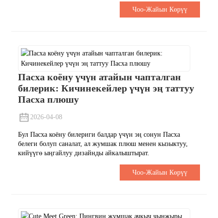
Чоо-Жайын Көрүү
Пасха коёну үчүн атайын чапталган
билерик: Кичинекейлер үчүн эң таттуу
Пасха плюшу
2026-04-08
Бул Пасха коёну билериги балдар үчүн эң сонун Пасха
белеги болуп саналат, ал жумшак плюш менен кызыктуу,
кийүүгө ыңгайлуу дизайнды айкалыштырат.
Чоо-Жайын Көрүү