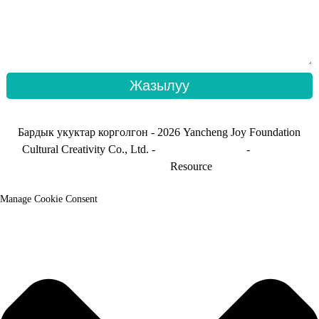
Жазылуу
Бардык укуктар корголгон - 2026 Yancheng Joy Foundation
Cultural Creativity Co., Ltd. -
Сайттын картасы
-
Сайттын
картасы_транс
Resource
Manage Cookie Consent