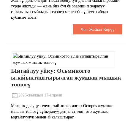
Жаз гүлдөп, биздин Пасха коёнунун дизайн сынагы расмий
түрдө аяктады — жана биз бул биргелешип жаратуу
сапарынын сыйкырын сиздер менен бөлүшүүгө абдан
кубанычтабыз!
Чоо-Жайын Көрүү
Ыңгайлуу уйку: Осьминогго
ылайыкташтырылган жумшак мышык
төшөгү
2026-жылдын 17-апрели
Мышык досуңуз үчүн атайын жасалган Octopus жумшак
мышык төшөгү сүйкүмдүү деңиз стилин өтө жумшак
ыңгайлуулук менен айкалыштырат.