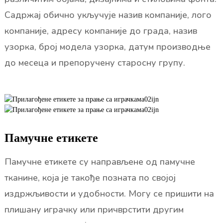
Садржај обично укључује назив компаније, лого
компаније, адресу компаније до града, назив
узорка, број модела узорка, датум производње
до месеца и препоручену старосну групу.
Памучне етикете
Памучне етикете су направљене од памучне
тканине, која је такође позната по својој
издржљивости и удобности. Могу се пришити на
плишану играчку или причврстити другим