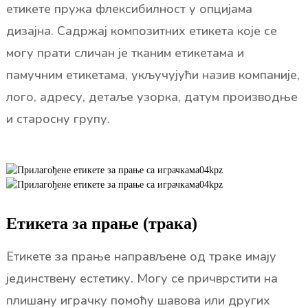
етикете пружа флексибилност у опцијама
дизајна. Садржај композитних етикета које се
могу прати сличан је тканим етикетама и
памучним етикетама, укључујући назив компаније,
лого, адресу, детаље узорка, датум производње
и старосну групу.
Етикета за прање (трака)
Етикете за прање направљене од траке имају
јединствену естетику. Могу се причврстити на
плишану играчку помоћу шавова или других