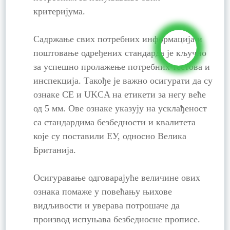
критеријума.
Садржање свих потребних информација и
поштовање одређених стандарда је кључно
за успешно пролажење потребних тестова и
инспекција. Такође је важно осигурати да су
ознаке CE и UKCA на етикети за негу веће
од 5 мм. Ове ознаке указују на усклађеност
са стандардима безбедности и квалитета
које су поставили ЕУ, односно Велика
Британија.
Осигуравање одговарајуће величине ових
ознака помаже у повећању њихове
видљивости и уверава потрошаче да
производ испуњава безбедносне прописе.