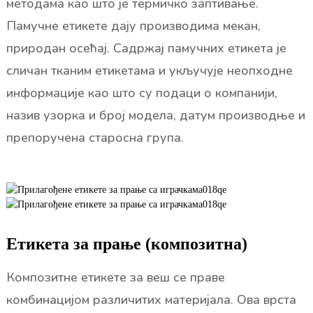
методама као што је термичко заптивање.
Памучне етикете дају производима мекан,
природан осећај. Садржај памучних етикета је
сличан тканим етикетама и укључује неопходне
информације као што су подаци о компанији,
назив узорка и број модела, датум производње и
препоручена старосна група.
Етикета за прање (композитна)
Композитне етикете за веш се праве
комбинацијом различитих материјала. Ова врста