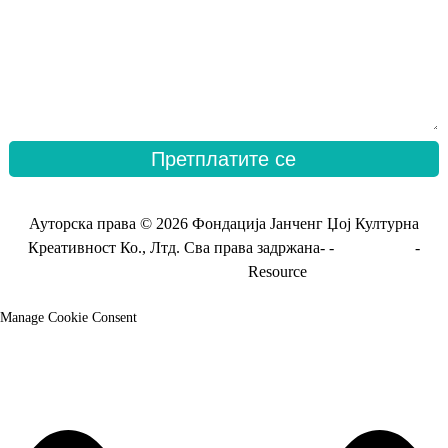
Претплатите се
Ауторска права © 2026 Фондација Јанченг Џој Културна
Креативност Ко., Лтд. Сва права задржана- -
Мапа сајта
-
Мапа сајта_транс
Resource
Manage Cookie Consent