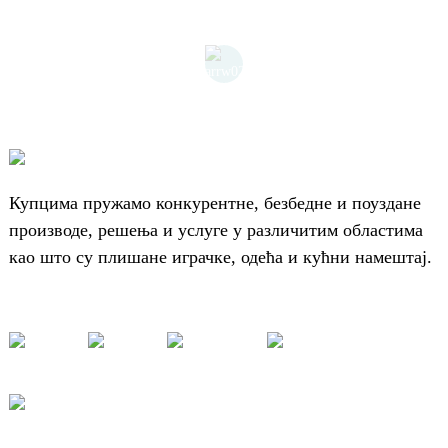
Купцима пружамо конкурентне, безбедне и поуздане
производе, решења и услуге у различитим областима
као што су плишане играчке, одећа и кућни намештај.