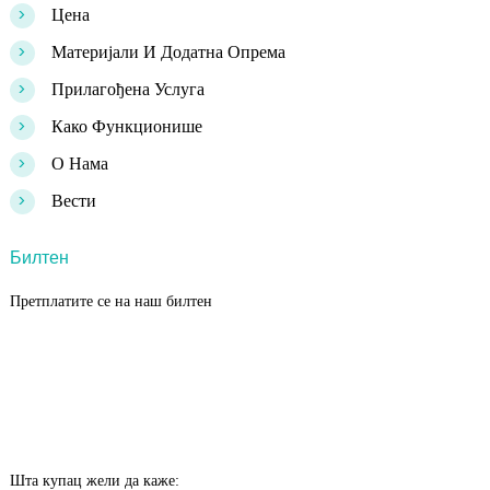
>
Цена
>
Материјали И Додатна Опрема
>
Прилагођена Услуга
>
Како Функционише
>
О Нама
>
Вести
Билтен
Претплатите се на наш билтен
Шта купац жели да каже: