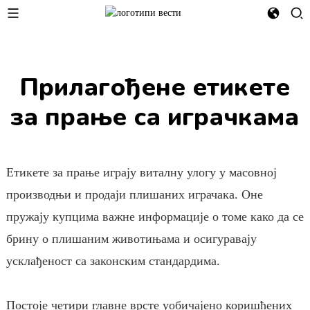
Прилагођене етикете
за прање са играчкама
Етикете за прање играју виталну улогу у масовној
производњи и продаји плишаних играчака. Оне
пружају купцима важне информације о томе како да се
брину о плишаним животињама и осигуравају
усклађеност са законским стандардима.
Постоје четири главне врсте уобичајено коришћених