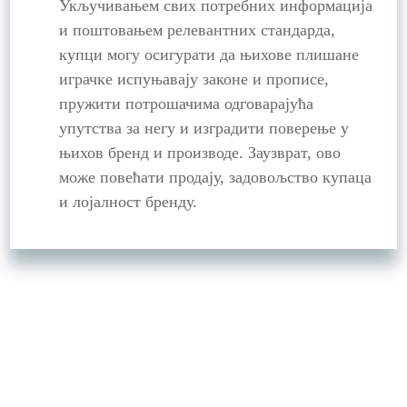
Укључивањем свих потребних информација
и поштовањем релевантних стандарда,
купци могу осигурати да њихове плишане
играчке испуњавају законе и прописе,
пружити потрошачима одговарајућа
упутства за негу и изградити поверење у
њихов бренд и производе. Заузврат, ово
може повећати продају, задовољство купаца
и лојалност бренду.