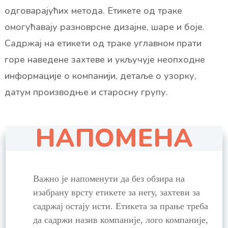
одговарајућих метода. Етикете од траке
омогућавају разноврсне дизајне, шаре и боје.
Садржај на етикети од траке углавном прати
горе наведене захтеве и укључује неопходне
информације о компанији, детаље о узорку,
датум производње и старосну групу.
НАПОМЕНА
Важно је напоменути да без обзира на
изабрану врсту етикете за негу, захтеви за
садржај остају исти. Етикета за прање треба
да садржи назив компаније, лого компаније,