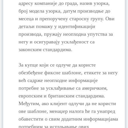
адресу компаније до града, назив узорка,
број модела узорка, датум производње до
месеца и препоручену старосну групу. Ови
детаљи помажу у идентификацији
производа, пружају неопходна упутства за
негу и осигуравају усклађеност са
законским стандардима.
За купце који се одлуче да користе
обезбеђене фиксне шаблоне, етикете за негу
већ садрже неопходне информације
потребне за усклађивање са америчким,
европским и британским стандардима.
Међутим, ако клијент одлучи да не користи
ове шаблоне, менаџер налога ће га унапред
обавестити о свим додатним информацијама
потребним за испуњавање ових