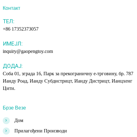
Контакт
ТЕЛ:
+86 17352373057
ИМЕЈЛ:
inquiry@gaopengtoy.com
ДОДАЈ:
Соба 01, зграда 16, Парк за прекограничну е-трговину, бр. 787
Ианду Роад, Ианду Субдистрицт, Ианду Дистрицт, Ианцхенг
Цити.
Брзе Везе
>
Дом
>
Прилагођени Производи