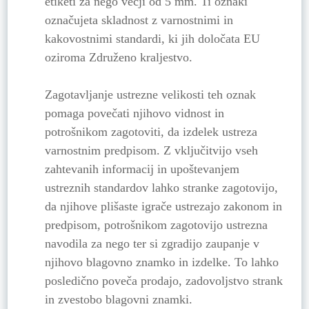
etiketi za nego večji od 5 mm. Ti oznaki
označujeta skladnost z varnostnimi in
kakovostnimi standardi, ki jih določata EU
oziroma Združeno kraljestvo.
Zagotavljanje ustrezne velikosti teh oznak
pomaga povečati njihovo vidnost in
potrošnikom zagotoviti, da izdelek ustreza
varnostnim predpisom. Z vključitvijo vseh
zahtevanih informacij in upoštevanjem
ustreznih standardov lahko stranke zagotovijo,
da njihove plišaste igrače ustrezajo zakonom in
predpisom, potrošnikom zagotovijo ustrezna
navodila za nego ter si zgradijo zaupanje v
njihovo blagovno znamko in izdelke. To lahko
posledično poveča prodajo, zadovoljstvo strank
in zvestobo blagovni znamki.