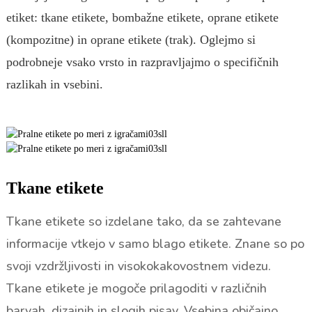
etiket: tkane etikete, bombažne etikete, oprane etikete
(kompozitne) in oprane etikete (trak). Oglejmo si
podrobneje vsako vrsto in razpravljajmo o specifičnih
razlikah in vsebini.
Tkane etikete
Tkane etikete so izdelane tako, da se zahtevane
informacije vtkejo v samo blago etikete. Znane so po
svoji vzdržljivosti in visokokakovostnem videzu.
Tkane etikete je mogoče prilagoditi v različnih
barvah, dizajnih in slogih pisav. Vsebina običajno