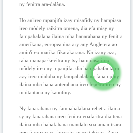
ny fenitra ara-dalàna.
Ho an'ireo mpanjifa izay misafidy ny hampiasa
ireo môdely raikitra omena, dia efa misy ny
fampahalalana ilaina mba hanarahana ny fenitra
amerikana, eoropeanina ary any Angletera ao
amin'ireo marika fikarakarana. Na izany aza,
raha manapa-kevitra ny tsy hampiasa ireo
môdely ireo ny mpanjifa, dia hampahafantatra
azy ireo mialoha ny fampahalalana fanampiny
ilaina mba hanatanterahana ireo fepetra ireo ny
mpitantana ny kaontiny.
Ny fanarahana ny fampahalalana rehetra ilaina
sy ny fanarahana ireo fenitra voafaritra dia tena
ilaina mba hahafahana mandalo soa aman-tsara
ireo fitsapana sy fanaraha-maso takiana. Zava-