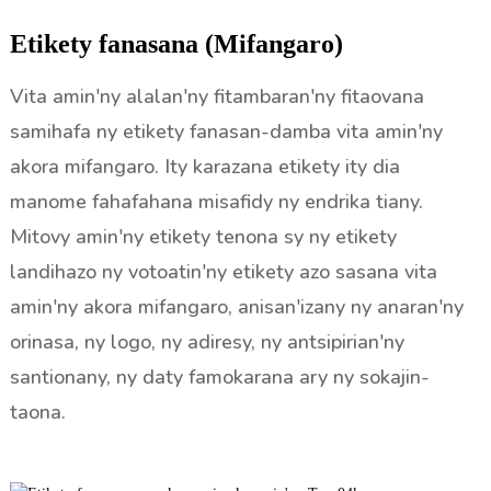
Etikety fanasana (Mifangaro)
Vita amin'ny alalan'ny fitambaran'ny fitaovana
samihafa ny etikety fanasan-damba vita amin'ny
akora mifangaro. Ity karazana etikety ity dia
manome fahafahana misafidy ny endrika tiany.
Mitovy amin'ny etikety tenona sy ny etikety
landihazo ny votoatin'ny etikety azo sasana vita
amin'ny akora mifangaro, anisan'izany ny anaran'ny
orinasa, ny logo, ny adiresy, ny antsipirian'ny
santionany, ny daty famokarana ary ny sokajin-
taona.