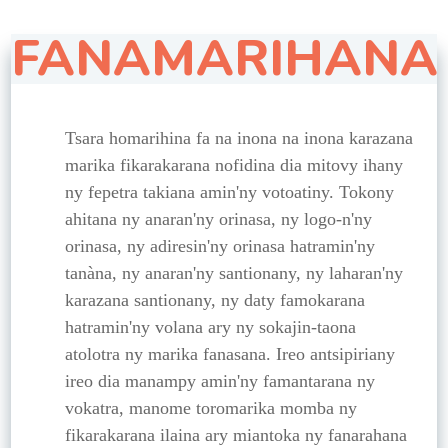
FANAMARIHANA
Tsara homarihina fa na inona na inona karazana
marika fikarakarana nofidina dia mitovy ihany
ny fepetra takiana amin'ny votoatiny. Tokony
ahitana ny anaran'ny orinasa, ny logo-n'ny
orinasa, ny adiresin'ny orinasa hatramin'ny
tanàna, ny anaran'ny santionany, ny laharan'ny
karazana santionany, ny daty famokarana
hatramin'ny volana ary ny sokajin-taona
atolotra ny marika fanasana. Ireo antsipiriany
ireo dia manampy amin'ny famantarana ny
vokatra, manome toromarika momba ny
fikarakarana ilaina ary miantoka ny fanarahana