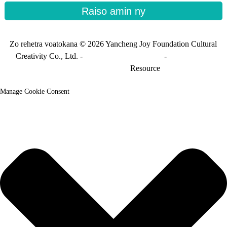
Raiso amin ny
Zo rehetra voatokana © 2026 Yancheng Joy Foundation Cultural
Creativity Co., Ltd. -
Sarintanin'ny tranonkala
-
Sarintanin'ny
tranonkala_fandikana
Resource
Manage Cookie Consent