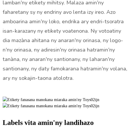
lamban'ny etikety mihitsy. Malaza amin'ny
faharetany sy ny endriny avo lenta izy ireo. Azo
amboarina amin'ny loko, endrika ary endri-tsoratra
isan-karazany ny etikety voatenona. Ny votoatiny
dia mazàna ahitana ny anaran'ny orinasa, ny logo-
n'ny orinasa, ny adiresin'ny orinasa hatramin'ny
tanàna, ny anaran'ny santionany, ny laharan'ny
santionany, ny daty famokarana hatramin'ny volana,
ary ny sokajin-taona atolotra.
Labels vita amin'ny landihazo