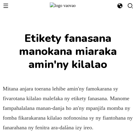
Etikety fanasana
manokana miaraka
amin'ny kilalao
Mitana anjara toerana lehibe amin'ny famokarana sy
fivarotana kilalao malefaka ny etikety fanasana. Manome
fampahalalana manan-danja ho an'ny mpanjifa momba ny
fomba fikarakarana kilalao nofonosina sy ny fiantohana ny
fanarahana ny fenitra ara-dalàna izy ireo.