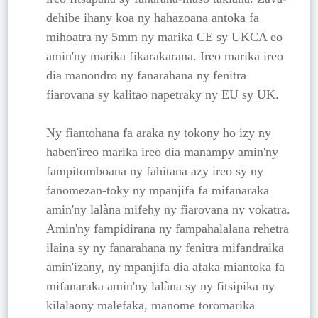
dehibe ihany koa ny hahazoana antoka fa
mihoatra ny 5mm ny marika CE sy UKCA eo
amin'ny marika fikarakarana. Ireo marika ireo
dia manondro ny fanarahana ny fenitra
fiarovana sy kalitao napetraky ny EU sy UK.
Ny fiantohana fa araka ny tokony ho izy ny
haben'ireo marika ireo dia manampy amin'ny
fampitomboana ny fahitana azy ireo sy ny
fanomezan-toky ny mpanjifa fa mifanaraka
amin'ny lalàna mifehy ny fiarovana ny vokatra.
Amin'ny fampidirana ny fampahalalana rehetra
ilaina sy ny fanarahana ny fenitra mifandraika
amin'izany, ny mpanjifa dia afaka miantoka fa
mifanaraka amin'ny lalàna sy ny fitsipika ny
kilalaony malefaka, manome toromarika