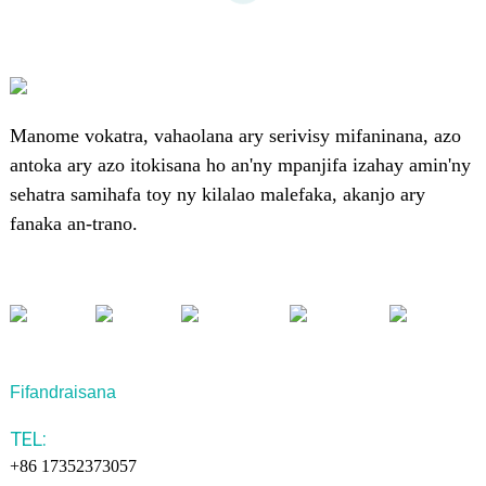
Manome vokatra, vahaolana ary serivisy mifaninana, azo
antoka ary azo itokisana ho an'ny mpanjifa izahay amin'ny
sehatra samihafa toy ny kilalao malefaka, akanjo ary
fanaka an-trano.
Fifandraisana
TEL:
+86 17352373057