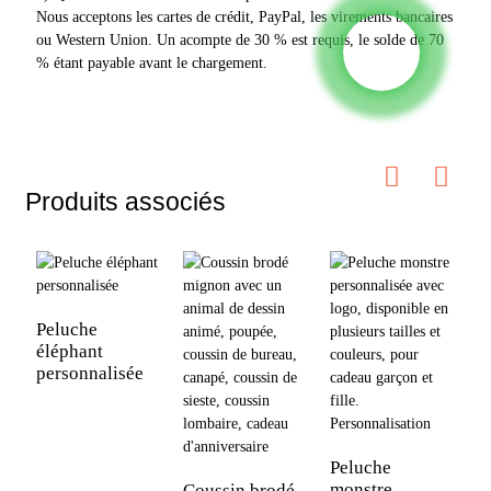
Nous acceptons les cartes de crédit, PayPal, les virements bancaires
ou Western Union. Un acompte de 30 % est requis, le solde de 70
% étant payable avant le chargement.
Produits associés
Peluche
éléphant
personnalisée
P
p
d
Peluche
p
monstre
Coussin brodé