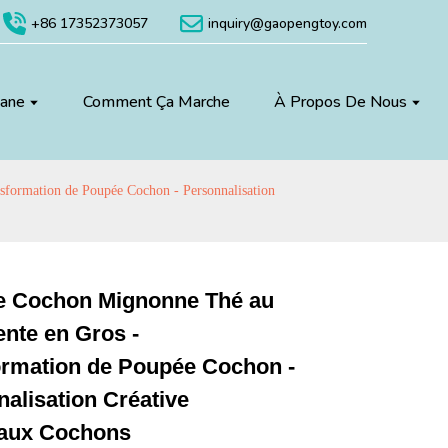
+86 17352373057
inquiry@gaopengtoy.com
uane
Comment Ça Marche
À Propos De Nous
sformation de Poupée Cochon - Personnalisation
e Cochon Mignonne Thé au
Vente en Gros -
Loading...
Loading...
Loading...
Loading...
ormation de Poupée Cochon -
alisation Créative
aux Cochons