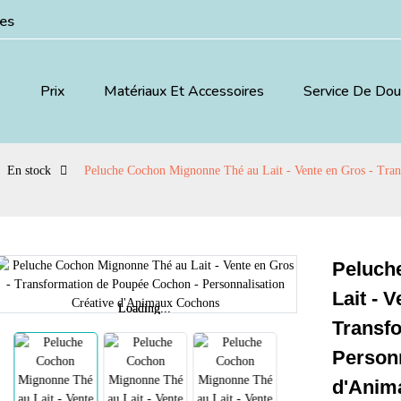
ées
Prix
Matériaux Et Accessoires
Service De Do
En stock
Peluche Cochon Mignonne Thé au Lait - Vente en Gros - Tran
Peluch
Lait - 
Loading...
Loading...
Transf
Personn
d'Anim