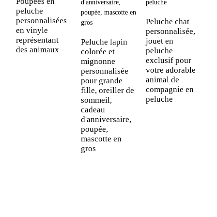
Poupées en
C
peluche
d
personnalisées
v
Peluche chat
en vinyle
m
personnalisée,
représentant
p
jouet en
Peluche lapin
des animaux
à
peluche
colorée et
exclusif pour
mignonne
votre adorable
personnalisée
animal de
pour grande
compagnie en
fille, oreiller de
peluche
sommeil,
cadeau
d'anniversaire,
poupée,
mascotte en
gros