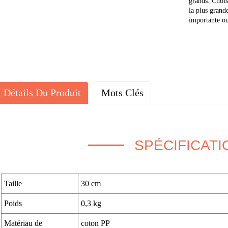
grands. Chois
la plus grand
importante ou
Détails Du Produit
Mots Clés
SPÉCIFICATI
Taille
30 cm
Poids
0,3 kg
Matériau de
coton PP