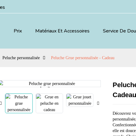
ées
Prix
Matériaux Et Accessoires
Service De Do
Peluche personnalisée
Peluche Grue personnalisée - Cadeau
Peluche
Loading...
Loading...
Cadea
Découvrez vo
personnalisée
Confectionnée
elle est douce