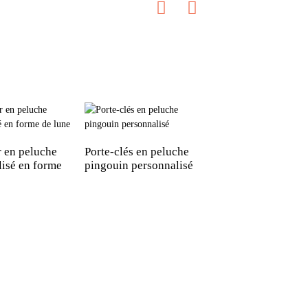
r en peluche
Porte-clés en peluche
Cheval musclé en
lisé en forme
pingouin personnalisé
peluche 50 cm