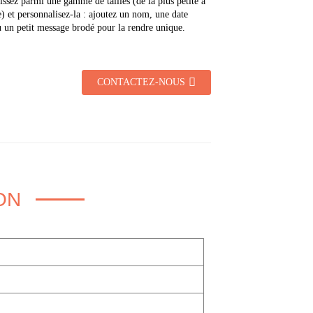
issez parmi une gamme de tailles (de la plus petite à
e) et personnalisez-la : ajoutez un nom, une date
 un petit message brodé pour la rendre unique.
CONTACTEZ-NOUS
ON