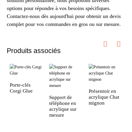
solution personnalisée, nous proposons diverses
options pour répondre à vos besoins spécifiques.
Contactez-nous dès aujourd'hui pour obtenir un devis
complet pour vos commandes en gros ou sur mesure.
Produits associés
Porte-clés
Corgi Glue
Présentoir en
acrylique Chat
Support de
P
mignon
téléphone en
s
acrylique sur
p
mesure
e