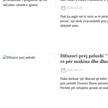
2026-04-28
Nuk ka asgjë më të mirë se të përk
porosi, një shok zvarranikësh prej 
shtëpisë sime.
Difuzori prej pelushi 
re për makina dhe dhu
2026-04-21
Duke kërkuar një dhuratë që është 
prej pelushi Flowers Horse përzien
Perfekt për mbajtëse gotash në mak