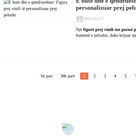
E butë dhe e qëndruesh
personalizuar prej pel
2026-03-27
Një
figurë prej vinili me porosi 
butësinë e pelushit, duke krijuar n
Së pari
Më parë
1
2
3
4
5