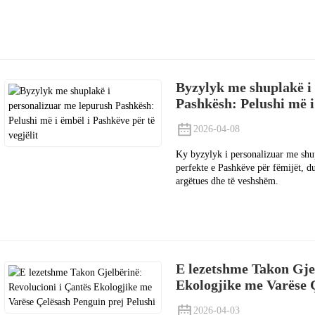
Byzylyk me shuplakë i
Pashkësh: Pelushi më i
2026-04-08
Ky byzylyk i personalizuar me shu
perfekte e Pashkëve për fëmijët, d
argëtues dhe të veshshëm.
E lezetshme Takon Gjel
Ekologjike me Varëse Ç
2026-04-03