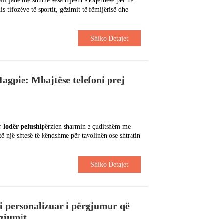
lli janë më shumë sesa thjesht shoqëruese për në
is tifozëve të sportit, gëzimit të fëmijërisë dhe
.
Shiko Detajet
agpie: Mbajtëse telefoni prej
 lodër pelushi
përzien sharmin e çuditshëm me
ë një shtesë të këndshme për tavolinën ose shtratin
Shiko Detajet
 i personalizuar i përgjumur që
 gjumit