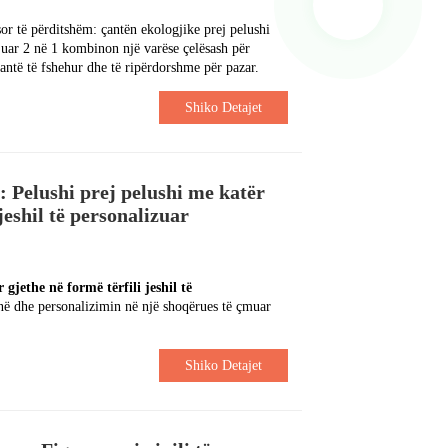
sor të përditshëm: çantën ekologjike prej pelushi
uar 2 në 1 kombinon një varëse çelësash për
ntë të fshehur dhe të ripërdorshme për pazar.
Shiko Detajet
 Pelushi prej pelushi me katër
jeshil të personalizuar
 gjethe në formë tërfili jeshil të
inë dhe personalizimin në një shoqërues të çmuar
Shiko Detajet