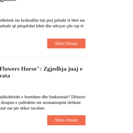
ëdhelesh me krokodilin tim prej pelushi të bërë me
pelushi që përqafohet lehtë dhe ndriçon çdo cep të
Shiko Detajet
"Flowers Horse": Zgjedhja juaj e
rata
njëkohësisht e lezetshme dhe funksionale? Difuzori
 dizajnin e çuditshëm me aromaterapinë delikate.
inë ose për dekor tavoline.
Shiko Detajet