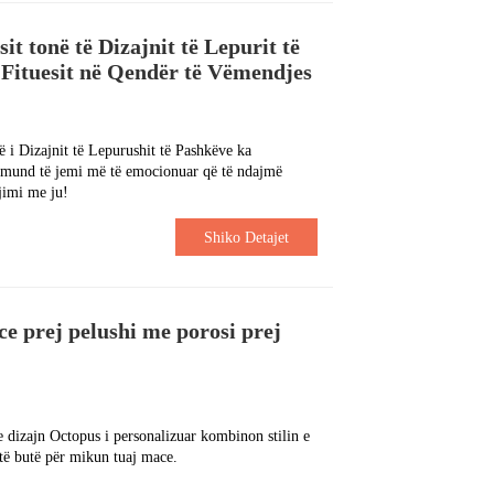
t tonë të Dizajnit të Lepurit të
 Fituesit në Qendër të Vëmendjes
 i Dizajnit të Lepurushit të Pashkëve ka
k mund të jemi më të emocionuar që të ndajmë
jimi me ju!
Shiko Detajet
e prej pelushi me porosi prej
e dizajn Octopus i personalizuar kombinon stilin e
të butë për mikun tuaj mace.