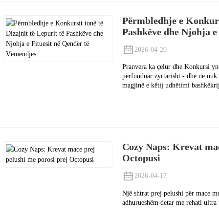
Përmbledhje e Konkursi
Pashkëve dhe Njohja e
2026-04-20
Pranvera ka çelur dhe Konkursi ynë
përfunduar zyrtarisht - dhe ne nu
magjinë e këtij udhëtimi bashkëkri
Cozy Naps: Krevat mac
Octopusi
2026-04-17
Një shtrat prej pelushi për mace m
adhurueshëm detar me rehati ultra 