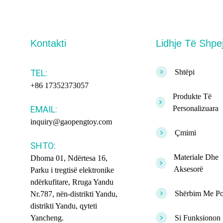
Kontakti
Lidhje Të Shpe
>
TEL:
Shtëpi
+86 17352373057
Produkte Të
>
EMAIL:
Personalizuara
inquiry@gaopengtoy.com
>
Çmimi
SHTO:
Materiale Dhe
Dhoma 01, Ndërtesa 16,
>
Aksesorë
Parku i tregtisë elektronike
ndërkufitare, Rruga Yandu
>
Shërbim Me Po
Nr.787, nën-distrikti Yandu,
distrikti Yandu, qyteti
>
Yancheng.
Si Funksionon