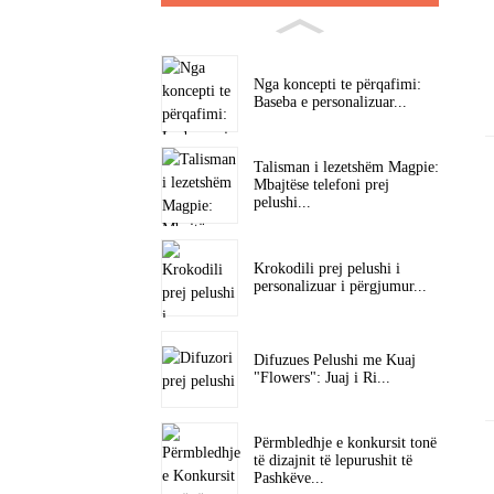
Nga koncepti te përqafimi:
Baseba e personalizuar...
Talisman i lezetshëm Magpie:
Mbajtëse telefoni prej
pelushi...
Krokodili prej pelushi i
personalizuar i përgjumur...
Difuzues Pelushi me Kuaj
"Flowers": Juaj i Ri...
Përmbledhje e konkursit tonë
të dizajnit të lepurushit të
Pashkëve...