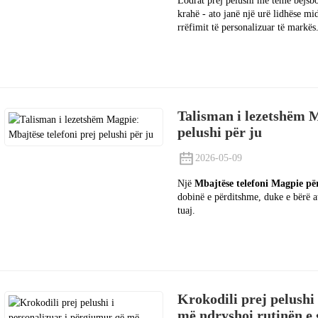
Lodrat prej pelushi me temë bejsbo
krahë - ato janë një urë lidhëse mid
rrëfimit të personalizuar të markës
Talisman i lezetshëm M
pelushi për ju
2026-05-09
Një
Mbajtëse telefoni Magpie për
dobinë e përditshme, duke e bërë at
tuaj.
Krokodili prej pelushi
më ndryshoi rutinën e