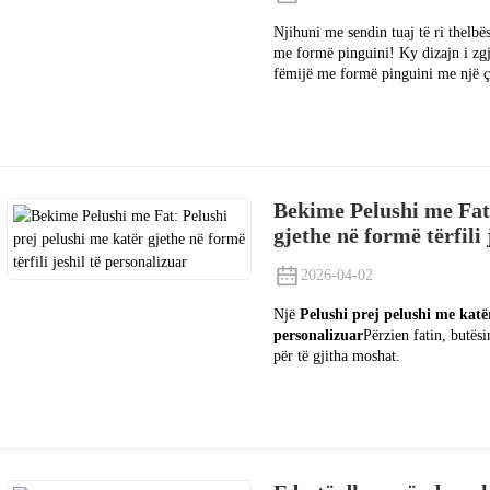
Njihuni me sendin tuaj të ri thelbë
me formë pinguini! Ky dizajn i zgj
fëmijë me formë pinguini me një ça
Bekime Pelushi me Fat:
gjethe në formë tërfili 
2026-04-02
Një
Pelushi prej pelushi me katër
personalizuar
Përzien fatin, butës
për të gjitha moshat.