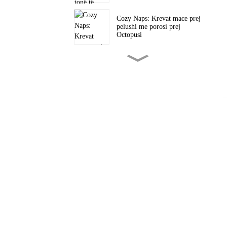
Cozy Naps: Krevat mace prej
pelushi me porosi prej
Octopusi
Byzylyk me shuplakë i
personalizuar me lepurush të
Pashkëve: Th...
E lezetshme Takon Jeshilën:
Pelushi i Pinguinit...
Bekimet prej pelushi me fat:
Gre të personalizuara...
E butë dhe e qëndrueshme:
Figura prej vinili të
personalizuar prej pelushi