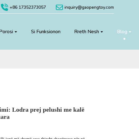
+86 17352373057
inquiry@gaopengtoy.com
Porosi
Si Funksionon
Rreth Nesh
Blog
imi: Lodra prej pelushi me kalë
uara