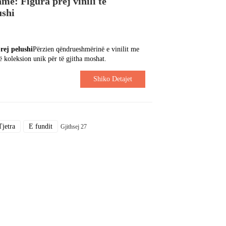
me: Figura prej vinili të
ushi
prej pelushi
Përzien qëndrueshmërinë e vinilit me
jë koleksion unik për të gjitha moshat.
Shiko Detajet
Tjetra
E fundit
Gjithsej 27