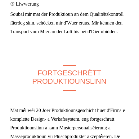
③ Liwwerung
Soubal mir mat der Produktioun an dem Qualitéitskontroll
fäerdeg sinn, schécken mir d'Wuer eraus. Mir kënnen den
Transport vum Mier an der Loft bis bei d'Dier ubidden.
FORTGESCHRËTT
PRODUKTIOUNSLINN
Mat méi wéi 20 Joer Produktiounsgeschicht huet d'Firma e
komplette Design- a Verkafssystem, eng fortgeschratt
Produktiounslinn a kann Musterpersonaliséierung a
Masseproduktioun vu Plüschprodukter akzeptéieren. De