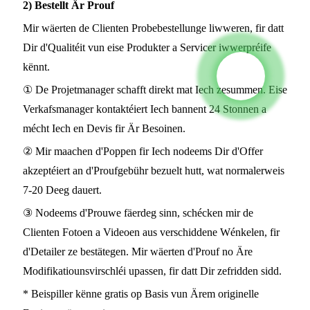
2) Bestellt Är Prouf
Mir wäerten de Clienten Probebestellunge liwweren, fir datt
Dir d'Qualitéit vun eise Produkter a Servicer iwwerpréife
kënnt.
① De Projetmanager schafft direkt mat Iech zesummen. Eise
Verkafsmanager kontaktéiert Iech bannent 24 Stonnen a
mécht Iech en Devis fir Är Besoinen.
② Mir maachen d'Poppen fir Iech nodeems Dir d'Offer
akzeptéiert an d'Proufgebühr bezuelt hutt, wat normalerweis
7-20 Deeg dauert.
③ Nodeems d'Prouwe fäerdeg sinn, schécken mir de
Clienten Fotoen a Videoen aus verschiddene Wénkelen, fir
d'Detailer ze bestätegen. Mir wäerten d'Prouf no Äre
Modifikatiounsvirschléi upassen, fir datt Dir zefridden sidd.
* Beispiller kënne gratis op Basis vun Ärem originelle