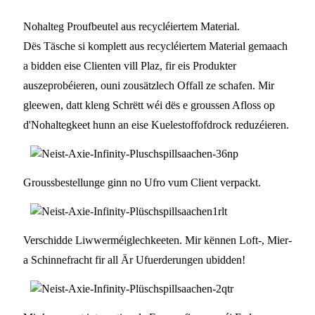
Nohalteg Proufbeutel aus recycléiertem Material.
Dës Täsche si komplett aus recycléiertem Material gemaach
a bidden eise Clienten vill Plaz, fir eis Produkter
auszeprobéieren, ouni zousätzlech Offall ze schafen. Mir
gleewen, datt kleng Schrëtt wéi dës e groussen Afloss op
d'Nohaltegkeet hunn an eise Kuelestoffofdrock reduzéieren.
Groussbestellunge ginn no Ufro vum Client verpackt.
Verschidde Liwwerméiglechkeeten. Mir kënnen Loft-, Mier-
a Schinnefracht fir all Är Ufuerderungen ubidden!