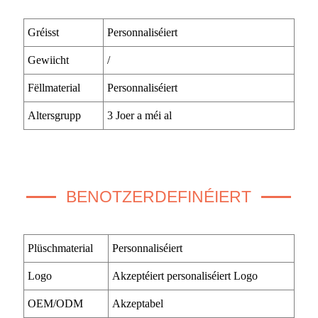
Gréisst
Personnaliséiert
Gewiicht
/
Fëllmaterial
Personnaliséiert
Altersgrupp
3 Joer a méi al
BENOTZERDEFINÉIERT
Plüschmaterial
Personnaliséiert
Logo
Akzeptéiert personaliséiert Logo
OEM/ODM
Akzeptabel