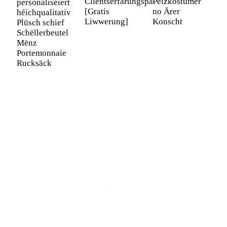
Clientserfarungspaket
Pelzkostümer
personaliséiert
K
[Gratis
no Ärer
héichqualitativ
A
Liwwerung]
Konscht
Plüsch schief
e
Schëllerbeutel
P
Mënz
Portemonnaie
Rucksäck