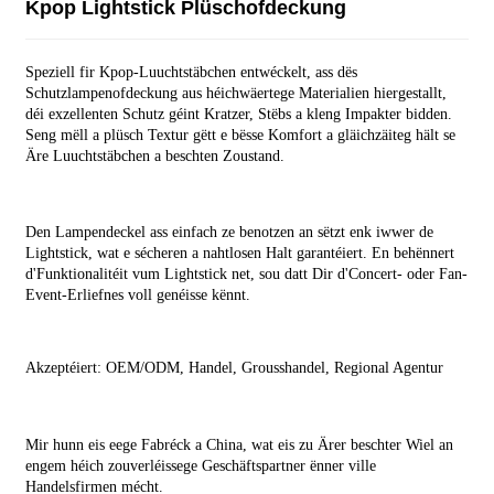
Kpop Lightstick Plüschofdeckung
Speziell fir Kpop-Luuchtstäbchen entwéckelt, ass dës
Schutzlampenofdeckung aus héichwäertege Materialien hiergestallt,
déi exzellenten Schutz géint Kratzer, Stëbs a kleng Impakter bidden.
Seng mëll a plüsch Textur gëtt e bësse Komfort a gläichzäiteg hält se
Äre Luuchtstäbchen a beschten Zoustand.
Den Lampendeckel ass einfach ze benotzen an sëtzt enk iwwer de
Lightstick, wat e sécheren a nahtlosen Halt garantéiert. En behënnert
d'Funktionalitéit vum Lightstick net, sou datt Dir d'Concert- oder Fan-
Event-Erliefnes voll genéisse kënnt.
Akzeptéiert: OEM/ODM, Handel, Grousshandel, Regional Agentur
Mir hunn eis eege Fabréck a China, wat eis zu Ärer beschter Wiel an
engem héich zouverléissege Geschäftspartner ënner ville
Handelsfirmen mécht.