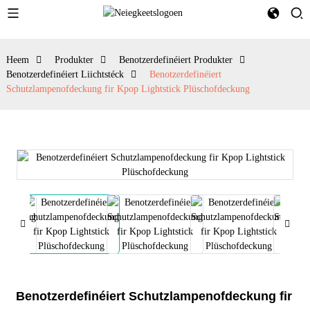
Heem
Produkter
Benotzerdefinéiert Produkter
Benotzerdefinéiert Liichtstéck
Benotzerdefinéiert
Schutzlampenofdeckung fir Kpop Lightstick Plüschofdeckung
Benotzerdefinéiert Schutzlampenofdeckung fir