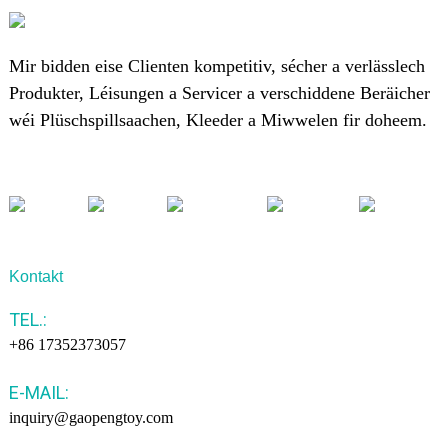
Mir bidden eise Clienten kompetitiv, sécher a verlässlech
Produkter, Léisungen a Servicer a verschiddene Beräicher
wéi Plüschspillsaachen, Kleeder a Miwwelen fir doheem.
Kontakt
TEL.:
+86 17352373057
E-MAIL:
inquiry@gaopengtoy.com