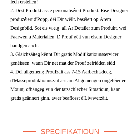
Iech erstellen!
2. Dëst Produkt ass e personaliséiert Produkt. Eise Designer
produzéiert d'Popp, déi Dir wëllt, baséiert op Ärem
Designbild. Sot eis w.e.g. all Är Detailer zum Produkt, wéi
Faarwen a Materialien. D'Prouf gëtt vun eisem Designer
handgemaach.
3. Gläichzäiteg kënnt Dir gratis Modifikatiounsservicer
genéissen, wann Dir net mat der Prouf zefridden sidd
4. Déi allgemeng Proufzäit ass 7-15 Aarbechtsdeeg,
d'Masseproduktiounszäit ass am Allgemengen ongeféier ee
Mount, ofhängeg vun der tatsächlecher Situatioun, kann
gratis geännert ginn, awer beaflosst d'Liwwerzäit.
SPECIFIKATIOUN