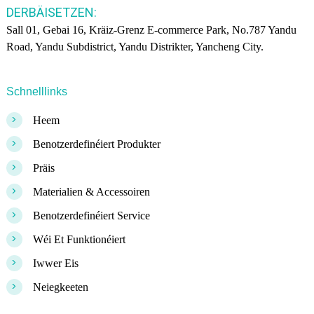
DERBÄISETZEN:
Sall 01, Gebai 16, Kräiz-Grenz E-commerce Park, No.787 Yandu
Road, Yandu Subdistrict, Yandu Distrikter, Yancheng City.
Schnelllinks
>
Heem
>
Benotzerdefinéiert Produkter
>
Präis
>
Materialien & Accessoiren
>
Benotzerdefinéiert Service
>
Wéi Et Funktionéiert
>
Iwwer Eis
>
Neiegkeeten