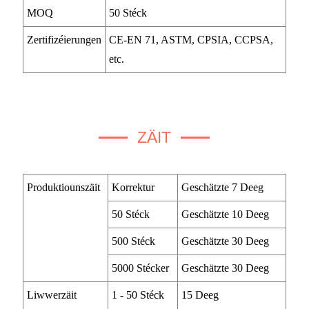
MOQ
50 Stéck
Zertifizéierungen
CE-EN 71, ASTM, CPSIA, CCPSA,
etc.
ZÄIT
Produktiounszäit
Korrektur
Geschätzte 7 Deeg
50 Stéck
Geschätzte 10 Deeg
500 Stéck
Geschätzte 30 Deeg
5000 Stécker
Geschätzte 30 Deeg
Liwwerzäit
1 - 50 Stéck
15 Deeg