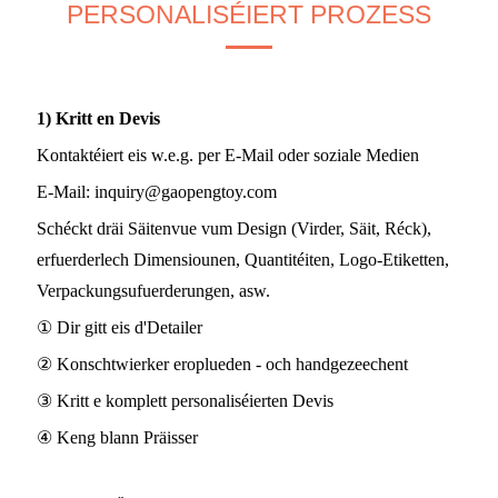
PERSONALISÉIERT PROZESS
1) Kritt en Devis
Kontaktéiert eis w.e.g. per E-Mail oder soziale Medien
E-Mail:
inquiry@gaopengtoy.com
Schéckt dräi Säitenvue vum Design (Virder, Säit, Réck),
erfuerderlech Dimensiounen, Quantitéiten, Logo-Etiketten,
Verpackungsufuerderungen, asw.
① Dir gitt eis d'Detailer
② Konschtwierker eroplueden - och handgezeechent
③ Kritt e komplett personaliséierten Devis
④ Keng blann Präisser