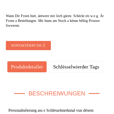
Wann Dir Froen hutt, äntwere mir Iech gären. Schéckt eis w.e.g. Är
Froen a Bestellungen. Mir hunn am Stock a kënne bëlleg Prouwe
liwweren.
KONTAKTÉIERT EIS
Produktdetailer
Schlësselwierder Tags
BESCHREIWUNGEN
Personaliséierung ass e Schlësselmerkmal vun dësem