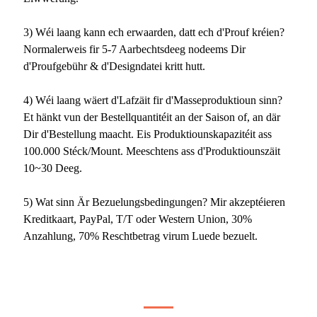
3) Wéi laang kann ech erwaarden, datt ech d'Prouf kréien?
Normalerweis fir 5-7 Aarbechtsdeeg nodeems Dir
d'Proufgebühr & d'Designdatei kritt hutt.
4) Wéi laang wäert d'Lafzäit fir d'Masseproduktioun sinn?
Et hänkt vun der Bestellquantitéit an der Saison of, an där
Dir d'Bestellung maacht. Eis Produktiounskapazitéit ass
100.000 Stéck/Mount. Meeschtens ass d'Produktiounszäit
10~30 Deeg.
5) Wat sinn Är Bezuelungsbedingungen? Mir akzeptéieren
Kreditkaart, PayPal, T/T oder Western Union, 30%
Anzahlung, 70% Reschtbetrag virum Luede bezuelt.