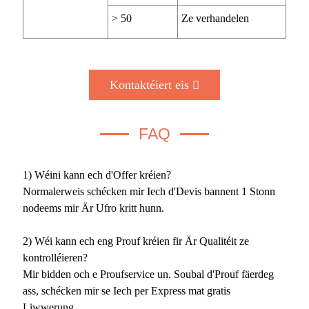
> 50
Ze verhandelen
Kontaktéiert eis
FAQ
1) Wéini kann ech d'Offer kréien?
Normalerweis schécken mir Iech d'Devis bannent 1 Stonn
nodeems mir Är Ufro kritt hunn.
2) Wéi kann ech eng Prouf kréien fir Är Qualitéit ze
kontrolléieren?
Mir bidden och e Proufservice un. Soubal d'Prouf fäerdeg
ass, schécken mir se Iech per Express mat gratis
Liwwerung.