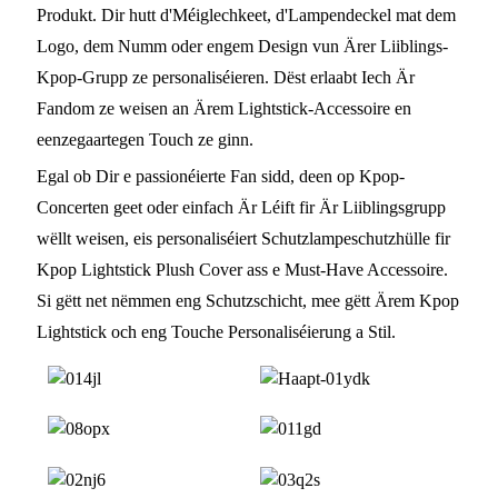
Produkt. Dir hutt d'Méiglechkeet, d'Lampendeckel mat dem
Logo, dem Numm oder engem Design vun Ärer Liiblings-
Kpop-Grupp ze personaliséieren. Dëst erlaabt Iech Är
Fandom ze weisen an Ärem Lightstick-Accessoire en
eenzegaartegen Touch ze ginn.
Egal ob Dir e passionéierte Fan sidd, deen op Kpop-
Concerten geet oder einfach Är Léift fir Är Liiblingsgrupp
wëllt weisen, eis personaliséiert Schutzlampeschutzhülle fir
Kpop Lightstick Plush Cover ass e Must-Have Accessoire.
Si gëtt net nëmmen eng Schutzschicht, mee gëtt Ärem Kpop
Lightstick och eng Touche Personaliséierung a Stil.