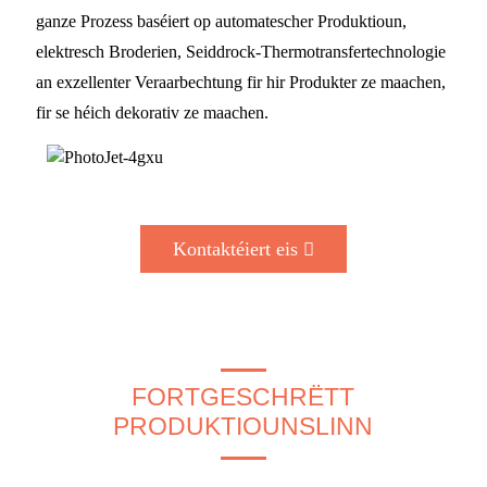
ganze Prozess baséiert op automatescher Produktioun,
elektresch Broderien, Seiddrock-Thermotransfertechnologie
an exzellenter Veraarbechtung fir hir Produkter ze maachen,
fir se héich dekorativ ze maachen.
Kontaktéiert eis
FORTGESCHRËTT
PRODUKTIOUNSLINN