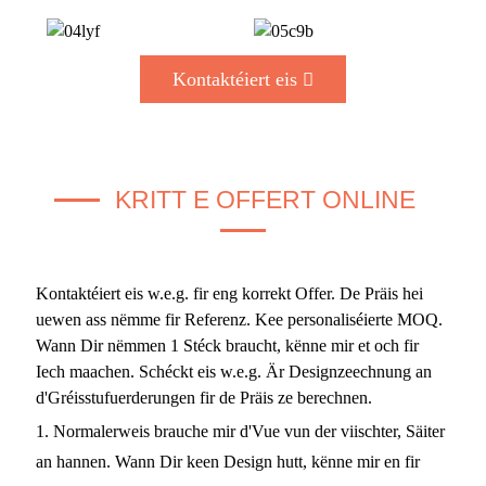
Kontaktéiert eis
KRITT E OFFERT ONLINE
Kontaktéiert eis w.e.g. fir eng korrekt Offer. De Präis hei
uewen ass nëmme fir Referenz. Kee personaliséierte MOQ.
Wann Dir nëmmen 1 Stéck braucht, kënne mir et och fir
Iech maachen. Schéckt eis w.e.g. Är Designzeechnung an
d'Gréisstufuerderungen fir de Präis ze berechnen.
1. Normalerweis brauche mir d'Vue vun der viischter, Säiter
an hannen. Wann Dir keen Design hutt, kënne mir en fir