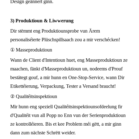
Design geännert ginn.
3) Produktioun & Liwwerung
Dir stëmmt eng Produktiounsprobe vun Ärem
personaliséierte Plüschspillsaach zou a mir verschécken!
① Masseproduktioun
Wann de Client d'Intentioun huet, eng Masseproduktioun ze
maachen, fänkt d'Masseproduktioun un, nodeems d'Prouf
bestätegt gouf, a mir hunn en One-Stop-Service, wann Dir
Etikettéierung, Verpackung, Tester a Versand braucht!
② Qualitéitsinspektioun
Mir hunn eng speziell Qualitéitsinspektiounsofdeelung fir
d'Qualitéit vun all Popp no ​​Enn vun der Serienproduktioun
ze kontrolléieren. Bis et kee Problem méi gëtt, a mir ginn
dann zum nächste Schrëtt weider.