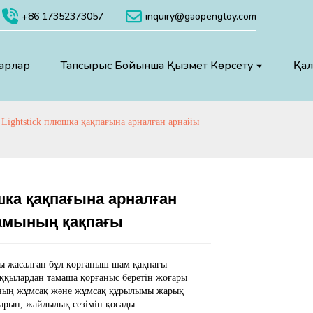
+86 17352373057
inquiry@gaopengtoy.com
арлар
Тапсырыс Бойынша Қызмет Көрсету
Қал
 Lightstick плюшка қақпағына арналған арнайы
шка қақпағына арналған
амының қақпағы
Load
Load
ы жасалған бұл қорғаныш шам қақпағы
ққылардан тамаша қорғаныс беретін жоғары
Оның жұмсақ және жұмсақ құрылымы жарық
ырып, жайлылық сезімін қосады.