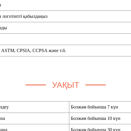
н
 логотипті қабылдаңыз
ады
 ASTM, CPSIA, CCPSA және т.б.
УАҚЫТ
лдеу
Болжам бойынша 7 күн
ана
Болжам бойынша 10 күн
дана
Болжам бойынша 30 күн