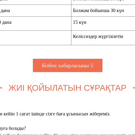
 дана
Болжам бойынша 30 күн
0 дана
15 күн
Келіссөздер жүргізілетін
Бізбен хабарласыңы
ЖИІ ҚОЙЫЛАТЫН СҰРАҚТАР
 кейін 1 сағат ішінде сізге баға ұсынысын жібереміз.
луға болады?