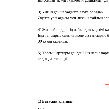
Біз сондай-ақ үлгі қызметін ұсынамыз, үлг
3) Үлгіні қанша уақытта алуға болады?
Әдетте үлгі ақысы мен дизайн файлын алғ
4) Жаппай өндірістің дайындық мерзімі 
Бұл тапсырыс санына және сіз тапсырыс бе
30 күнді құрайды.
5) Төлем шарттары қандай? Біз несие кар
алдында төленеді.
1) Бағасын алыңыз