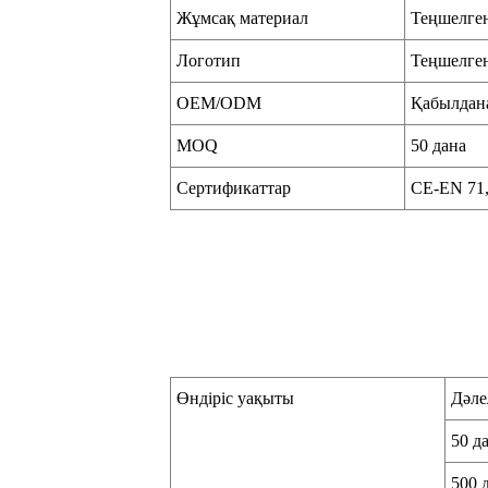
Жұмсақ материал
Теңшелге
Логотип
Теңшелген
OEM/ODM
Қабылдан
MOQ
50 дана
Сертификаттар
CE-EN 71,
Өндіріс уақыты
Дәле
50 д
500 