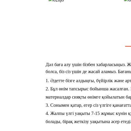
Дәл баға алу үшін бізбен хабарласыңыз. 
болса, біз сіз үшін де жасай аламыз. Бағ
1. Әдетте бізге алдыңғы, бүйірлік және арт
2. Бұл өнім тапсырыс бойынша жасалған. Б
материалдар сияқты өнімге қойылатын бар
3. Сонымен қатар, егер сіз үлгіге қанағат
4. Жалпы үлгі уақыты 7-15 жұмыс күнін қ
болады, бірақ жеткізу уақытына әсер етеді