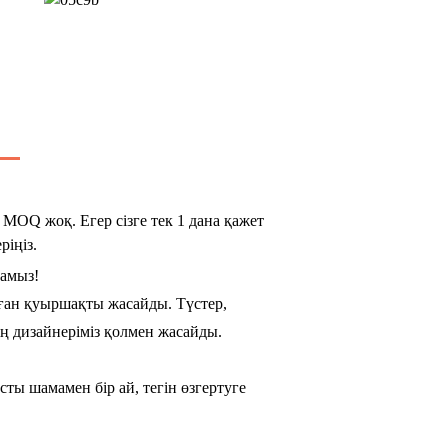
MOQ жоқ. Егер сізге тек 1 дана қажет
ріңіз.
ламыз!
лаған қуыршақты жасайды. Түстер,
ң дизайнеріміз қолмен жасайды.
ты шамамен бір ай, тегін өзгертуге