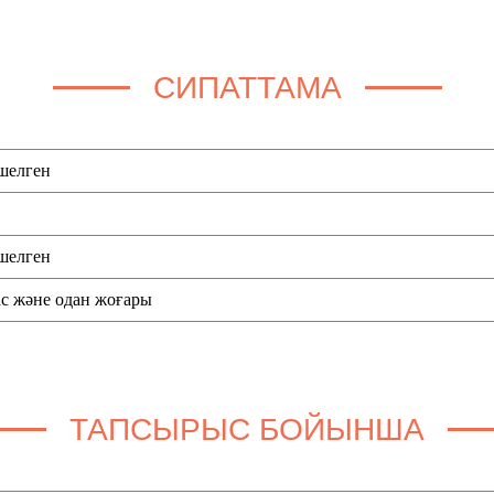
СИПАТТАМА
шелген
шелген
ас және одан жоғары
ТАПСЫРЫС БОЙЫНША