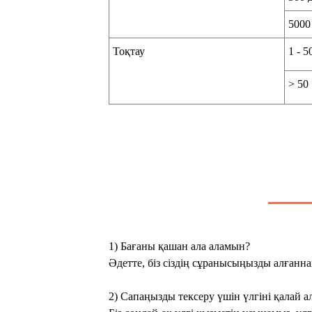
5000
Тоқтау
1 - 5
> 50
1) Бағаны қашан ала аламын?
Әдетте, біз сіздің сұранысыңызды алғаннан
2) Сапаңызды тексеру үшін үлгіні қалай а