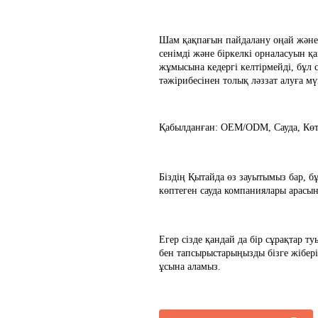
Шам қақпағын пайдалану оңай және
сенімді және біркелкі орналасуын қ
жұмысына кедергі келтірмейді, бұл 
тәжірибесінен толық ләззат алуға мү
Қабылданған: OEM/ODM, Сауда, Көте
Біздің Қытайда өз зауытымыз бар, бұ
көптеген сауда компаниялары арасынд
Егер сізде қандай да бір сұрақтар т
бен тапсырыстарыңызды бізге жіберің
ұсына аламыз.