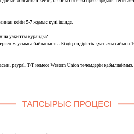
і дайын болғаннан кейін, біз оны сізге экспресс арқылы тегін же
аннан кейін 5-7 жұмыс күні ішінде.
қанша уақытты құрайды?
рген маусымға байланысты. Біздің өндірістік қуатымыз айына 10
тасын, paypal, T/T немесе Western Union төлемдерін қабылдаймыз
ТАПСЫРЫС ПРОЦЕСІ