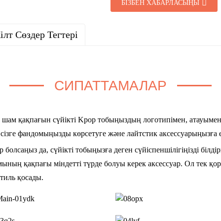
БІЗБЕН ХАБАРЛАСЫҢЫ
ілт Сөздер Тегтері
СИПАТТАМАЛАР
Сіз шам қақпағын сүйікті Kpop тобыңыздың логотипімен, атауымен
л сізге фандомыңызды көрсетуге және лайтстик аксессуарыңызға е
болсаңыз да, сүйікті тобыңызға деген сүйіспеншілігіңізді білдірг
ның қақпағы міндетті түрде болуы керек аксессуар. Ол тек қор
стиль қосады.