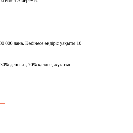
ткізумен жібереміз.
0 000 дана. Көбінесе өндіріс уақыты 10-
, 30% депозит, 70% қалдық жүктеме