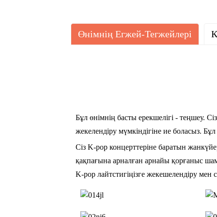
Өнімнің Егжей-Тегжейлері
К
Бұл өнімнің басты ерекшелігі - теңшеу. 
жекелендіру мүмкіндігіне ие боласыз. Бұ
Сіз K-pop концерттеріне баратын жанкүйер 
қақпағына арналған арнайы қорғаныс шамы
K-pop лайтстигіңізге жекешелендіру мен 