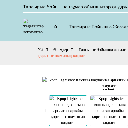
Тапсырыс бойынша жұмсақ ойыншықтар өндіру 
Үй
Тапсырыс Бойынша Жасалғ
Үй
Өнімдер
Тапсырыс бойынша жасалға
қорғаныс шамының қақпағы
Loading...
Loading...