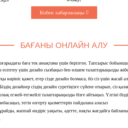
Бізбен хабарласыңы
БАҒАНЫ ОНЛАЙН АЛУ
Жоғарыдағы баға тек анықтама үшін берілген. Тапсырыс бойынша 
аны есептеу үшін дизайн сызбаңыз бен өлшем талаптарыңызды жібе
қы көрініс қажет, егер сізде дизайн болмаса, біз сіз үшін жасай а
іздің дизайнер сіздің дизайн суретіңізге сүйене отырып, сіз қа
лық егжей-тегжейлі талаптарыңызды бізге айтыңыз. Үлгіні бізді
танбасаңыз, тегін өзгерту қызметтерін пайдалана аласыз
ұрайды, жаппай өндіріс уақыты, әдетте, нақты жағдайға байланыс
.