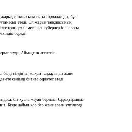
 жарық таяқшасына тығыз орналасады, бұл
амтамасыз етеді. Ол жарық таяқшасының
сізге концерт немесе жанкүйерлер іс-шарасы
мкіндік береді.
рме сауда, Аймақтық агенттік
л бізді сіздің ең жақсы таңдауыңыз және
а өте сенімді бизнес серіктес етеді.
уындаса, біз қуана жауап береміз. Сұрақтарыңыз
із. Бізде дайын қор бар және арзан үлгілерді