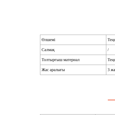
Өлшемі
Тең
Салмақ
/
Толтырғыш материал
Тең
Жас аралығы
3 ж