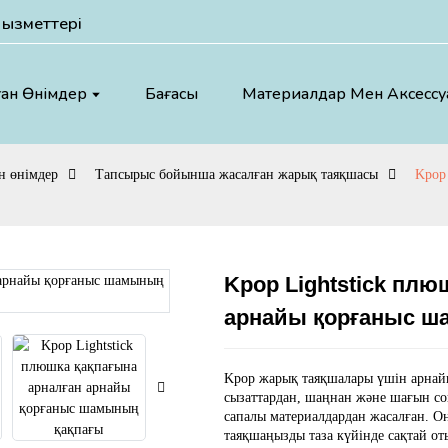
қызметтері
ан Өнімдер
Бағасы
Материалдар Мен Аксессу
н өнімдер
Тапсырыс бойынша жасалған жарық таяқшасы
Kpop
Kpop Lightstick плю
арнайы қорғаныс ш
Loading...
Loading...
Kpop жарық таяқшалары үшін арнай
сызаттардан, шаңнан және шағын со
сапалы материалдардан жасалған. 
таяқшаңызды таза күйінде сақтай от