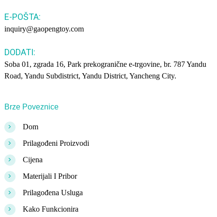
E-POŠTA:
inquiry@gaopengtoy.com
DODATI:
Soba 01, zgrada 16, Park prekogranične e-trgovine, br. 787 Yandu
Road, Yandu Subdistrict, Yandu District, Yancheng City.
Brze Poveznice
>
Dom
>
Prilagođeni Proizvodi
>
Cijena
>
Materijali I Pribor
>
Prilagođena Usluga
>
Kako Funkcionira