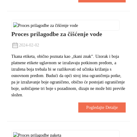
Proces prilagodbe za čišćenje vode
2024-02-02
Tkana etiketa, obično poznata kao „tkani znak“. Uzorak i boja
platnene etikete uglavnom se izražavaju potkinom pređom, a
izražena boja trebala bi se razlikovati od učinka križanja s
osnovnom pređom. Budući da opći stroj ima ograničenja potke,
pa je izražavanje boje ograničeno, obično će postojati ograničenje
boje, uobičajene tri boje s pozadinom, dizajn ne može biti previše
složen.
Pogledajte Detalje