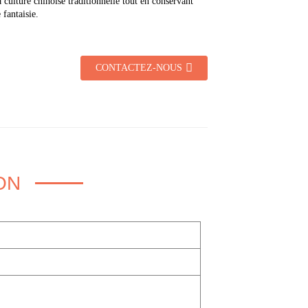
a culture chinoise traditionnelle tout en conservant
 fantaisie.
CONTACTEZ-NOUS
ON