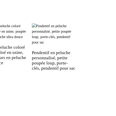
peluche coloré
isé en usine,
Pendentif en peluche
Pendentif personna
urs en peluche
personnalisé, petite
petit fantôme blan
ce
poupée loup, porte-
mignon, pendentif
clés, pendentif pour sac
sac à dos de dessin
animé