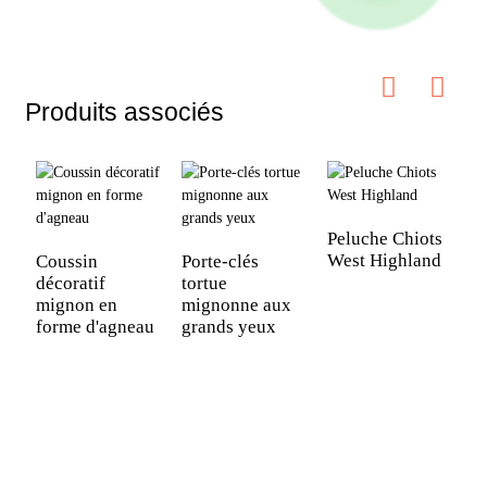
Produits associés
Peluche Chiots
West Highland
Coussin
Porte-clés
décoratif
tortue
mignon en
mignonne aux
forme d'agneau
grands yeux
P
o
p
a
c
d
p