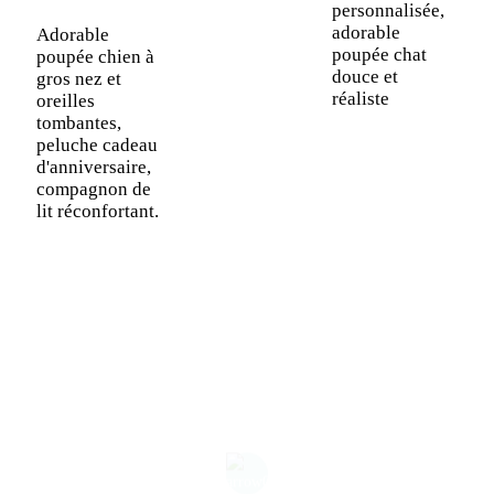
personnalisée,
adorable
Adorable
P
poupée chat
poupée chien à
a
douce et
gros nez et
p
réaliste
oreilles
l
tombantes,
p
peluche cadeau
m
d'anniversaire,
d
compagnon de
d
lit réconfortant.