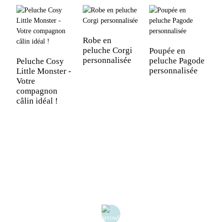
Robe en
peluche Corgi
Poupée en
P
personnalisée
peluche Pagode
e
Peluche Cosy
personnalisée
v
Little Monster -
p
Votre
compagnon
câlin idéal !