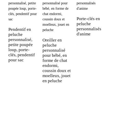
P
m
Porte-clés en
j
peluche
c
personnalisés
Pendentif en
d'anime
peluche
personnalisé,
Oreiller en
petite poupée
peluche
loup, porte-
personnalisé
clés, pendentif
pour bébé, en
pour sac
forme de chat
endormi,
coussin doux et
moelleux, jouet
en peluche