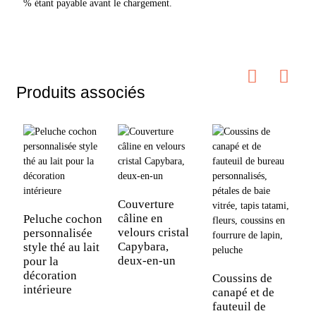
% étant payable avant le chargement.
Produits associés
Couverture
câline en
Peluche cochon
P
velours cristal
personnalisée
p
Capybara,
style thé au lait
p
deux-en-un
pour la
c
décoration
d
Coussins de
intérieure
p
canapé et de
fauteuil de