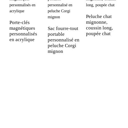
Peluche chat
mignonne,
Porte-clés
coussin long,
magnétiques
Sac fourre-tout
poupée chat
personnalisés
portable
en acrylique
personnalisé en
C
peluche Corgi
p
mignon
d
a
e
d
d
f