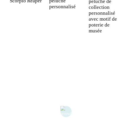
Scorpio Reaper
peluche
p
peluche de
personnalisé
collection
personnalisé
avec motif de
poterie de
musée