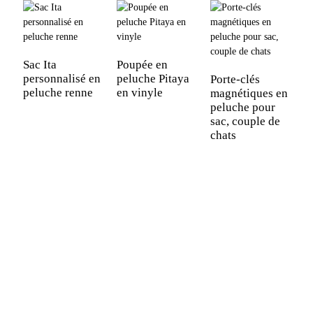
Sac Ita
Poupée en
personnalisé en
peluche Pitaya
Porte-clés
peluche renne
en vinyle
magnétiques en
P
peluche pour
p
sac, couple de
p
chats
p
c
P
p