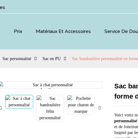
ées
Prix
Matériaux Et Accessoires
Service De Do
Sac personnalisé
Sac en PU
Sac bandoulière personnalisé en form
Sac ban
Loading...
Loading...
forme d
Voici votre n
personnalisé
et de fonctio
Inspiré par les