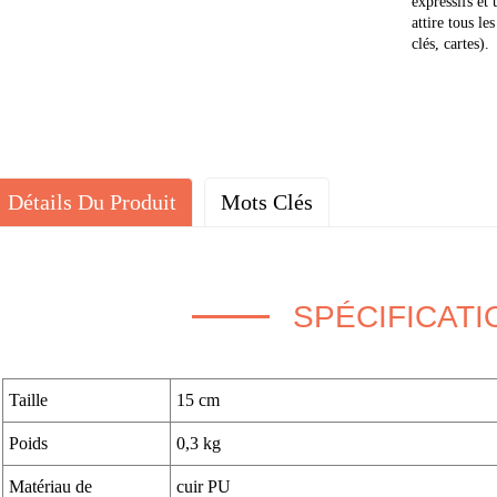
expressifs et
attire tous le
clés, cartes).
Détails Du Produit
Mots Clés
SPÉCIFICATI
Taille
15 cm
Poids
0,3 kg
Matériau de
cuir PU