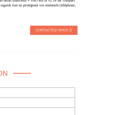
 un détail malicieux « YAO RICH »), ce sac compact
s regards tout en protégeant vos essentiels (téléphone,
CONTACTEZ-NOUS
ON