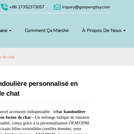
+86 17352373057
inquiry@gaopengtoy.com
uane
Comment Ça Marche
À Propos De Nous
e de chat
doulière personnalisé en
Loading...
Loading...
Loading...
Loading...
e chat
ouvel accessoire indispensable : le
Sac bandoulière
 en forme de chat
—Un mélange ludique de fantaisie
nnalité, conçu grâce à la personnalisation OEM/ODM.
 traits félins irrésistibles (oreilles dressées, yeux