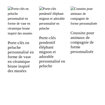
Coussins pour
P
animaux de
p
Porte-clés
compagnie de
p
pendentif
Porte-clés en
forme
d
éléphant
peluche
personnalisée
mignon et
personnalisé en
adorable
forme de vase
personnalisé en
en céramique
peluche
brune inspiré
des musées