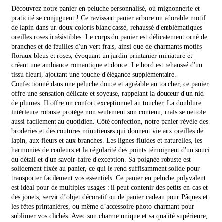
Découvrez notre panier en peluche personnalisé, où mignonnerie et
praticité se conjuguent ! Ce ravissant panier arbore un adorable motif
de lapin dans un doux coloris blanc cassé, rehaussé d'emblématiques
oreilles roses irrésistibles. Le corps du panier est délicatement orné de
branches et de feuilles d'un vert frais, ainsi que de charmants motifs
floraux bleus et roses, évoquant un jardin printanier miniature et
créant une ambiance romantique et douce. Le bord est rehaussé d'un
tissu fleuri, ajoutant une touche d'élégance supplémentaire.
Confectionné dans une peluche douce et agréable au toucher, ce panier
offre une sensation délicate et soyeuse, rappelant la douceur d'un nid
de plumes. Il offre un confort exceptionnel au toucher. La doublure
intérieure robuste protège non seulement son contenu, mais se nettoie
aussi facilement au quotidien. Côté confection, notre panier révèle des
broderies et des coutures minutieuses qui donnent vie aux oreilles de
lapin, aux fleurs et aux branches. Les lignes fluides et naturelles, les
harmonies de couleurs et la régularité des points témoignent d'un souci
du détail et d'un savoir-faire d'exception. Sa poignée robuste est
solidement fixée au panier, ce qui le rend suffisamment solide pour
transporter facilement vos essentiels. Ce panier en peluche polyvalent
est idéal pour de multiples usages : il peut contenir des petits en-cas et
des jouets, servir d’objet décoratif ou de panier cadeau pour Pâques et
les fêtes printanières, ou même d’accessoire photo charmant pour
sublimer vos clichés. Avec son charme unique et sa qualité supérieure,