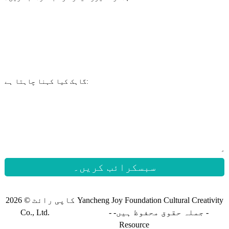
گاہک کیا کہنا چاہتا ہے:
سبسکرائب کریں۔
کاپی رائٹ © 2026 Yancheng Joy Foundation Cultural Creativity
-
Co., Ltd. جملہ حقوق محفوظ ہیں- -
سائٹ کا نقشہ
Sitemap_trans
Resource