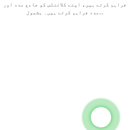
فراہم کرتے ہیں، اپنے کلائنٹس کو جامع مدد اور
مدد فراہم کرتے ہیں۔ بشمول...
1
2
پلانٹ کا مجموعی ڈیزائن اور
فیکٹری سائٹ کا انتخاب
معاون ڈیزائن