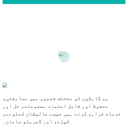
ہم گاہکوں کو مختلف شعبوں میں مسابقتی،
محفوظ اور قابل اعتماد مصنوعات، حل اور
خدمات فراہم کرتے ہیں جیسے عالیشان کھلونے،
کپڑے، اور گھریلو سامان۔