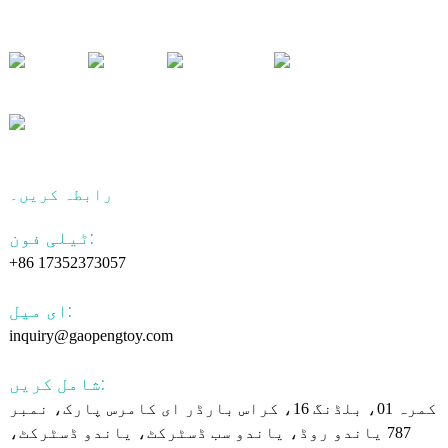
رابطہ کریں۔
ٹیلی فون:
+86 17352373057
ای میل:
inquiry@gaopengtoy.com
شامل کریں:
کمرہ 01، بلڈنگ 16، کراس بارڈر ای کامرس پارک، نمبر
787 یاندو روڈ، یاندو سب ڈسٹرکٹ، یاندو ڈسٹرکٹ،