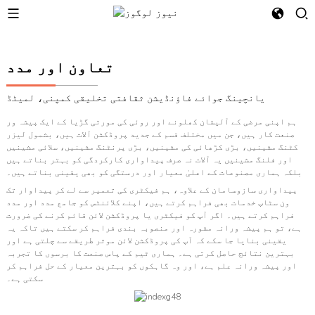
تعاون اور مدد
یانچینگ جوائے فاؤنڈیشن ثقافتی تخلیقی کمپنی، لمیٹڈ
ہم اپنی مرضی کے آلیشان کھلونے اور روئی کی مورتی گڑیا کے ایک پیشہ ور
صنعت کار ہیں، جن میں مختلف قسم کے جدید پروڈکشن آلات ہیں، بشمول لیزر
کٹنگ مشینیں، بڑی کڑھائی کی مشینیں، بڑی پرنٹنگ مشینیں، سلائی مشینیں
اور فلنگ مشینیں یہ آلات نہ صرف پیداواری کارکردگی کو بہتر بناتے ہیں
بلکہ ہماری مصنوعات کے اعلیٰ معیار اور درستگی کو بھی یقینی بناتے ہیں۔
پیداواری سازوسامان کے علاوہ، ہم فیکٹری کی تعمیر سے لے کر پیداوار تک
ون سٹاپ خدمات بھی فراہم کرتے ہیں، اپنے کلائنٹس کو جامع مدد اور مدد
فراہم کرتے ہیں۔ اگر آپ کو فیکٹری یا پروڈکشن لائن قائم کرنے کی ضرورت
ہے، تو ہم پیشہ ورانہ مشورہ اور منصوبہ بندی فراہم کر سکتے ہیں تاکہ یہ
یقینی بنایا جا سکے کہ آپ کی پروڈکشن لائن موثر طریقے سے چلتی ہے اور
بہترین نتائج حاصل کرتی ہے۔ ہماری ٹیم کے پاس صنعت کا برسوں کا تجربہ
اور پیشہ ورانہ علم ہے، اور وہ گاہکوں کو بہترین معیار کے حل فراہم کر
سکتی ہے۔