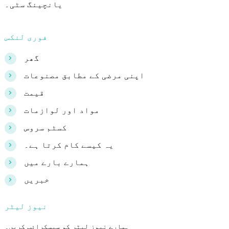
یانچینگ سٹی۔
فوری لنکس
>
گھر
>
اپنی مرضی کے مطابق مصنوعات
>
قیمت
>
مواد اور لوازمات
>
کسٹم سروس
>
یہ کیسے کام کرتا ہے۔
>
ہمارے بارے میں
>
خبریں
نیوز لیٹر
ہمارے نیوز لیٹر کو سبسکرائب کریں۔