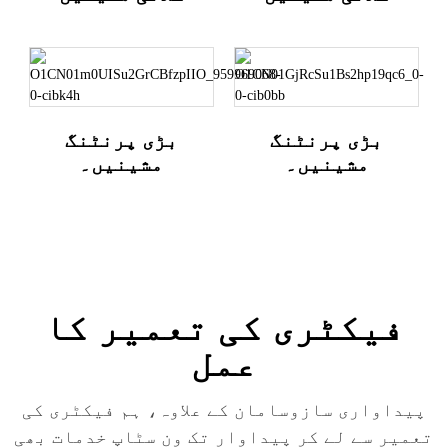
بڑی پرنٹنگ
بڑی پرنٹنگ
مشینیں۔
مشینیں۔
فیکٹری کی تعمیر کا
عمل
پیداواری سازوسامان کے علاوہ، ہم فیکٹری کی
تعمیر سے لے کر پیداوار تک ون سٹاپ خدمات بھی