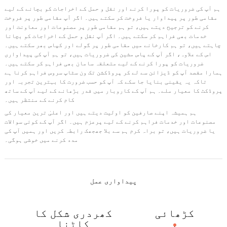
ہم آپ کی ضروریات کو پورا کرنے اور نقل و حمل کے اخراجات کو بچانے کے لیے
مقامی طور پر پیداوار یا فروخت کر سکتے ہیں۔ اگر آپ مقامی طور پر فروخت
کرنے کو ترجیح دیتے ہیں، تو ہم مقامی طور پر مصنوعات اور معاونت اور
خدمات بھی فراہم کر سکتے ہیں۔ اگر آپ نقل و حمل کے اخراجات کو بچانا
چاہتے ہیں، تو ہم کارخانے میں مقامی طور پر گولے اور کپاس بھر سکتے ہیں۔
اس کے علاوہ، اگر آپ کے پاس مشین کی ضروریات ہیں، تو ہم آپ کی پیداواری
ضروریات کو پورا کرنے کے لیے متعلقہ سامان بھی فراہم کر سکتے ہیں۔
ہمارا مقصد آپ کو ڈیزائن سے لے کر پروڈکشن تک ون سٹاپ سروس فراہم کرنا ہے
تاکہ یہ یقینی بنایا جا سکے کہ آپ کو حسب ضرورت کا بہترین تجربہ اور
پروڈکٹ کا معیار ملے۔ ہم آپ کے کاروبار میں قدر بڑھانے کے لیے آپ کے ساتھ
کام کرنے کے منتظر ہیں۔
ہم ہمیشہ اپنے صارفین کو اولیت دیتے ہیں اور اعلیٰ ترین معیار کی
مصنوعات اور خدمات فراہم کرنے کے لیے پرعزم ہیں۔ اگر آپ کے کوئی سوالات
یا ضروریات ہیں، تو براہ کرم ہم سے بلا جھجھک رابطہ کریں اور ہمیں آپ کی
مدد کرنے میں خوشی ہوگی۔
پیداواری عمل
کڑھائی
کھردری شکل کا
کاٹنا