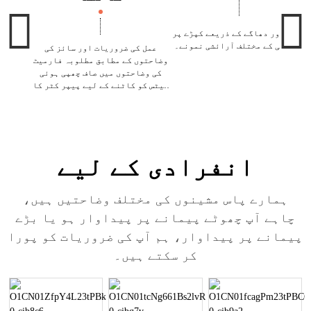
سوئی اور دھاگے کے ذریعے کپڑے پر
کڑھائی کے مختلف آرائشی نمونے۔
عمل کی ضروریات اور سائز کی
وضاحتوں کے مطابق مطلوبہ فارمیٹ
کی وضاحتوں میں صاف چھپی ہوئی
شیٹس کو کاٹنے کے لیے پیپر کٹر کا
استعمال کرنے کے عمل سے مراد ہے۔
انفرادی کے لیے
ہمارے پاس مشینوں کی مختلف وضاحتیں ہیں،
چاہے آپ چھوٹے پیمانے پر پیداوار ہو یا بڑے
پیمانے پر پیداوار، ہم آپ کی ضروریات کو پورا
کر سکتے ہیں۔