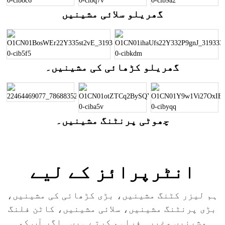
گھریلو سلائی مشینیں
گھریلو کڑھائی کی مشینیں۔
چھوٹی پرنٹنگ مشینیں۔
انٹرپرائز کے لیے
ہم لیزر کٹنگ مشینیں، بڑی کڑھائی کی مشینیں،
بڑی پرنٹنگ مشینیں، سلائی مشینیں، کاٹن فلنگ
مشینیں وغیرہ فراہم کرتے ہیں۔ اگر آپ کو