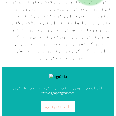
اگر آپ کو فیکٹری یا پروڈکشن لائن قائم کرنے
کی ضرورت ہے، تو ہم پیشہ ورانہ مشورہ اور
منصوبہ بندی فراہم کر سکتے ہیں تاکہ یہ
یقینی بنایا جا سکے کہ آپ کی پروڈکشن لائن
موثر طریقے سے چلتی ہے اور بہترین نتائج
حاصل کرتی ہے۔ ہماری ٹیم کے پاس صنعت کا
برسوں کا تجربہ اور پیشہ ورانہ علم ہے،
اور وہ گاہکوں کو بہترین معیار کے حل
فراہم کر سکتی ہے۔
اگر آپ کو دلچسپی ہے تو، براہ کرم ہم سے رابطہ کریں:
info@gaopengtoy.com
اب انکوائری