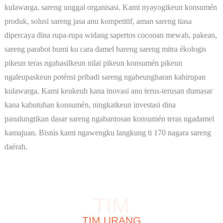
kulawarga, sareng unggal organisasi. Kami nyayogikeun konsumén
produk, solusi sareng jasa anu kompetitif, aman sareng tiasa
dipercaya dina rupa-rupa widang sapertos cocooan mewah, pakean,
sareng parabot bumi ku cara damel bareng sareng mitra ékologis
pikeun teras ngahasilkeun nilai pikeun konsumén pikeun
ngaleupaskeun poténsi pribadi sareng ngabeungharan kahirupan
kulawarga. Kami keukeuh kana inovasi anu terus-terusan dumasar
kana kabutuhan konsumén, ningkatkeun investasi dina
panalungtikan dasar sareng ngabantosan konsumén teras ngadamel
kamajuan. Bisnis kami ngawengku langkung ti 170 nagara sareng
daérah.
TIM
TIM URANG