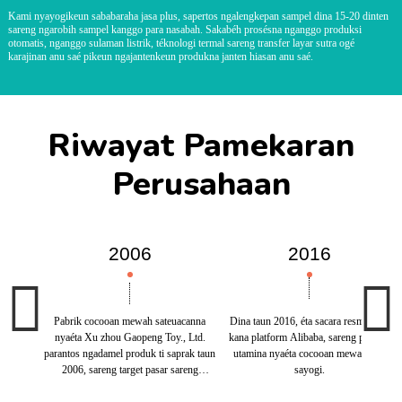
Kami nyayogikeun sababaraha jasa plus, sapertos ngalengkepan sampel dina 15-20 dinten
sareng ngarobih sampel kanggo para nasabah. Sakabéh prosésna nganggo produksi
otomatis, nganggo sulaman listrik, téknologi termal sareng transfer layar sutra ogé
karajinan anu saé pikeun ngajantenkeun produkna janten hiasan anu saé.
Riwayat Pamekaran
Perusahaan
2006
2016
Pabrik cocooan mewah sateuacanna
Dina taun 2016, éta sacara resmi lebet
nyaéta Xu zhou Gaopeng Toy., Ltd.
kana platform Alibaba, sareng produk
parantos ngadamel produk ti saprak taun
utamina nyaéta cocooan mewah anu
2006, sareng target pasar sareng
sayogi.
konsumén utama na utamina di Cina.