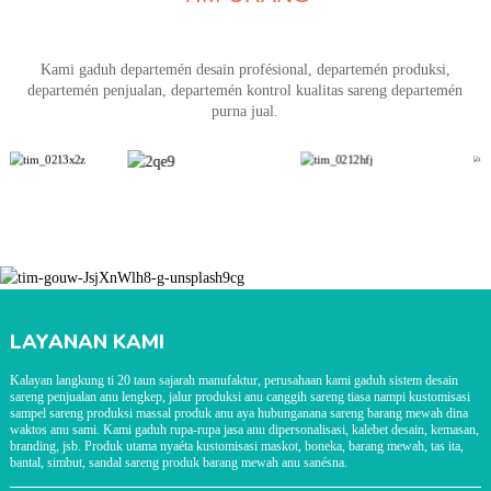
Kami gaduh departemén desain profésional, departemén produksi,
departemén penjualan, departemén kontrol kualitas sareng departemén
purna jual.
LAYANAN KAMI
Kalayan langkung ti 20 taun sajarah manufaktur, perusahaan kami gaduh sistem desain
sareng penjualan anu lengkep, jalur produksi anu canggih sareng tiasa nampi kustomisasi
sampel sareng produksi massal produk anu aya hubunganana sareng barang mewah dina
waktos anu sami. Kami gaduh rupa-rupa jasa anu dipersonalisasi, kalebet desain, kemasan,
branding, jsb. Produk utama nyaéta kustomisasi maskot, boneka, barang mewah, tas ita,
bantal, simbut, sandal sareng produk barang mewah anu sanésna.