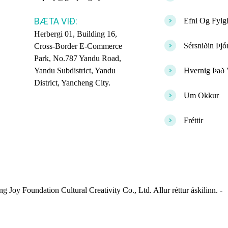
>
BÆTA VIÐ:
Efni Og Fylgi
Herbergi 01, Building 16,
>
Sérsniðin Þjó
Cross-Border E-Commerce
Park, No.787 Yandu Road,
>
Yandu Subdistrict, Yandu
Hvernig Það 
District, Yancheng City.
>
Um Okkur
>
Fréttir
 Joy Foundation Cultural Creativity Co., Ltd. Allur réttur áskilinn. -
V