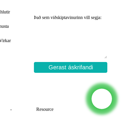
hlutir
Það sem viðskiptavinurinn vill segja:
nusta
Virkar
Gerast áskrifandi
eftré
-
Veftré_trans
Resource