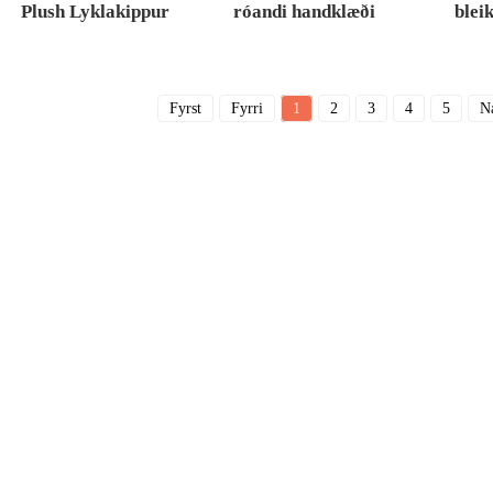
Plush Lyklakippur
róandi handklæði
blei
Fyrst
Fyrri
1
2
3
4
5
N