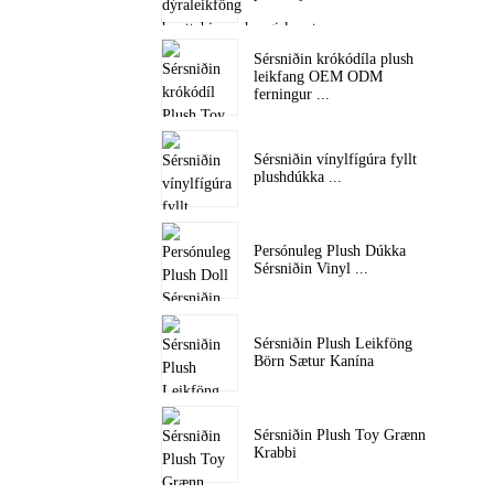
Sérsniðin krókódíla plush
leikfang OEM ODM
ferningur ...
Sérsniðin vínylfígúra fyllt
plushdúkka ...
Persónuleg Plush Dúkka
Sérsniðin Vinyl ...
Sérsniðin Plush Leikföng
Börn Sætur Kanína
Sérsniðin Plush Toy Grænn
Krabbi