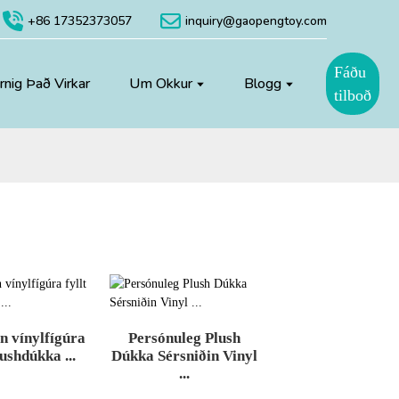
+86 17352373057
inquiry@gaopengtoy.com
Fáðu
nig Það Virkar
Um Okkur
Blogg
tilboð
n vínylfígúra
Persónuleg Plush
lushdúkka ...
Dúkka Sérsniðin Vinyl
...