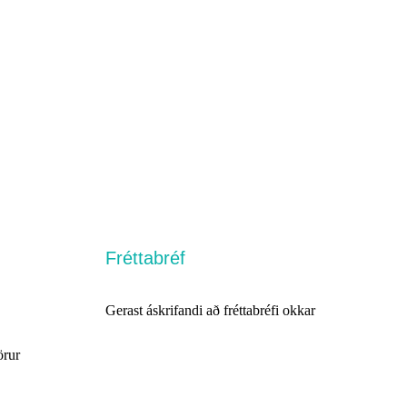
Fréttabréf
Gerast áskrifandi að fréttabréfi okkar
örur