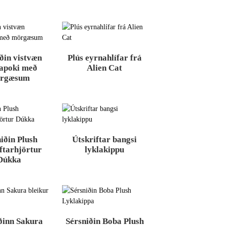
ðin vistvæn
Plús eyrnahlífar frá
japoki með
Alien Cat
rgæsum
iðin Plush
Útskriftar bangsi
ftarhjörtur
lyklakippu
Dúkka
ðinn Sakura
Sérsniðin Boba Plush