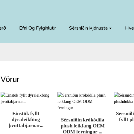
erð
Efni Og Fylgihlutir
Sérsniðin Þjónusta
Hver
Vörur
Einstök fyllt
Sérsniði
dýraleikföng
fyllt p
Sérsniðin krókódíla
þvottabjarnar...
plush leikfang OEM
ODM ferningur ...