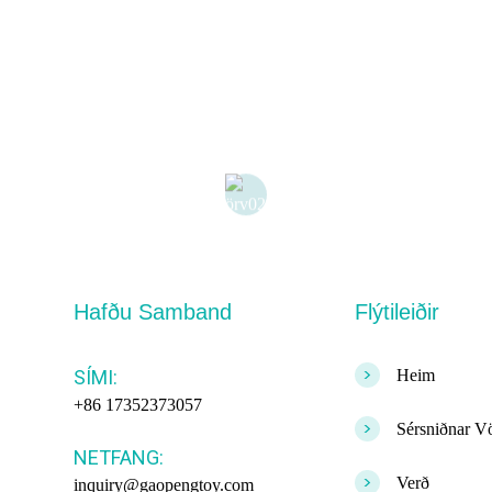
Hafðu Samband
Flýtileiðir
>
SÍMI:
Heim
+86 17352373057
>
Sérsniðnar V
NETFANG:
>
Verð
inquiry@gaopengtoy.com