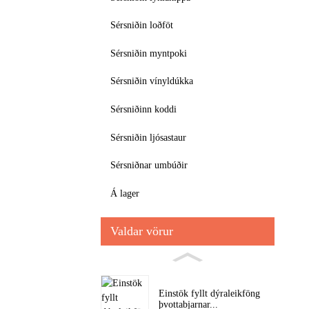
Sérsniðin loðföt
Sérsniðin myntpoki
Sérsniðin vínyldúkka
Sérsniðinn koddi
Sérsniðin ljósastaur
Sérsniðnar umbúðir
Á lager
Valdar vörur
Einstök fyllt dýraleikföng
þvottabjarnar...