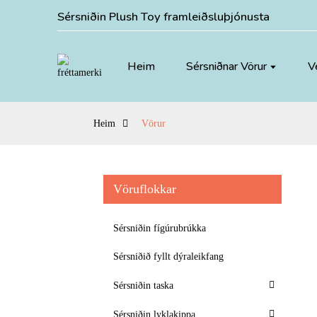
Sérsniðin Plush Toy framleiðsluþjónusta
Heim
Sérsniðnar Vörur
V
Heim
Vörur
Vöruflokkar
Sérsniðin fígúrubrúkka
Sérsniðið fyllt dýraleikfang
Sérsniðin taska
Sérsniðin lyklakippa