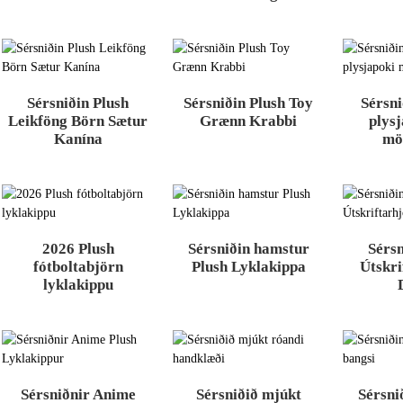
Sérsniðin Plush
Sérsniðin Plush Toy
Sérsni
Leikföng Börn Sætur
Grænn Krabbi
plys
Kanína
mö
2026 Plush
Sérsniðin hamstur
Sérsn
fótboltabjörn
Plush Lyklakippa
Útskri
lyklakippu
Sérsniðnir Anime
Sérsniðið mjúkt
Sérsni