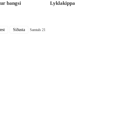
kur bangsi
Lyklakippa
æst
Síðasta
Samtals 21