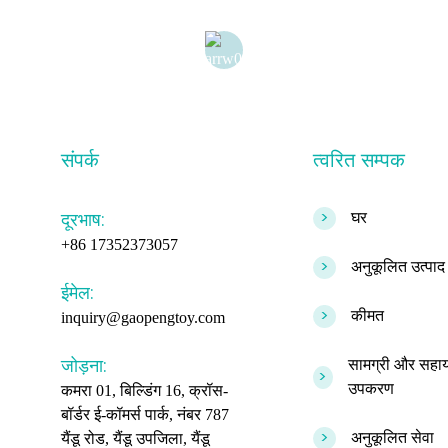
संपर्क
त्वरित सम्पक
>
दूरभाष:
घर
+86 17352373057
>
अनुकूलित उत्पाद
ईमेल:
>
कीमत
inquiry@gaopengtoy.com
जोड़ना:
सामग्री और सह
>
उपकरण
कमरा 01, बिल्डिंग 16, क्रॉस-
बॉर्डर ई-कॉमर्स पार्क, नंबर 787
>
अनुकूलित सेवा
यैंडू रोड, यैंडू उपजिला, यैंडू