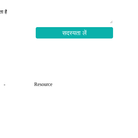
ा है
सदस्यता लें
ैप
-
साइटमैप_ट्रांस
Resource