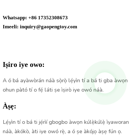
Whatsapp: +86 17352308673
Imeeli: inquiry@gaopengtoy.com
Iṣiro iye owo:
A ó bá ayàwòrán náà sọ̀rọ̀ lẹ́yìn tí a bá ti gba àwọn
ohun pàtó tí o fẹ́ láti ṣe ìṣirò iye owó náà.
Àṣẹ:
Lẹ́yìn tí o bá ti jẹ́rìí gbogbo àwọn kúlẹ̀kúlẹ̀ ìyaworan
náà, àkókò, àti iye owó rẹ̀, a ó ṣe àkójọ àṣẹ fún ọ.