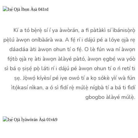
Kí a tó bẹ̀rẹ̀ sí í ya àwòrán, a fi pàtàkì sí ìbánisọ̀rọ̀
pẹ̀lú àwọn oníbàárà wa. A fẹ́ rí i dájú pé a lóye ọjà rẹ
dáadáa àti àwọn ohun tí o fẹ́. O lè fún wa ní àwọn
fọ́tò ọjà rẹ àti àwọn àlàyé pàtó, àwọn ẹgbẹ́ wa yóò
sì bá ọ ṣiṣẹ́ pọ̀ láti rí i dájú pé àwọn ohun tí o ń retí ti
ṣẹ. Jọ̀wọ́ kíyèsí pé iye owó tí a kọ sókè yìí wà fún
ìtọ́kasí nìkan, a ó sì fìdí rẹ̀ múlẹ̀ nígbà tí a bá ti fìdí
gbogbo àlàyé múlẹ̀.