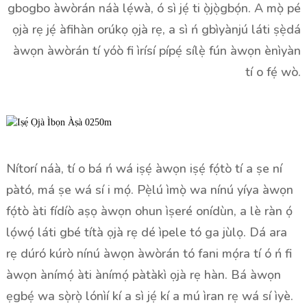
gbogbo àwòrán náà lẹ́wà, ó sì jẹ́ ti ọ̀jọ̀gbọ́n. A mọ̀ pé
ọjà rẹ jẹ́ àfihàn orúkọ ọjà rẹ, a sì ń gbìyànjú láti ṣẹ̀dá
àwọn àwòrán tí yóò fi ìrísí pípẹ́ sílẹ̀ fún àwọn ènìyàn
tí o fẹ́ wò.
Nítorí náà, tí o bá ń wá iṣẹ́ àwọn iṣẹ́ fọ́tò tí a ṣe ní
pàtó, má ṣe wá sí i mọ́. Pẹ̀lú ìmọ̀ wa nínú yíya àwọn
fọ́tò àti fídíò aṣọ àwọn ohun ìṣeré onídùn, a lè ràn ọ́
lọ́wọ́ láti gbé títà ọjà rẹ dé ìpele tó ga jùlọ. Dá ara
rẹ dúró kúrò nínú àwọn àwòrán tó fani mọ́ra tí ó ń fi
àwọn ànímọ́ àti ànímọ́ pàtàkì ọjà rẹ hàn. Bá àwọn
ẹgbẹ́ wa sọ̀rọ̀ lónìí kí a sì jẹ́ kí a mú ìran rẹ wá sí ìyè.