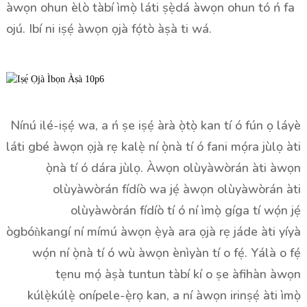
àwọn ohun èlò tàbí ìmọ̀ láti ṣẹ̀dá àwọn ohun tó ń fa
ojú. Ibí ni iṣẹ́ àwọn ọjà fọ́tò àṣà ti wá.
Nínú ilé-iṣẹ́ wa, a ń ṣe iṣẹ́ àrà ọ̀tọ̀ kan tí ó fún ọ láyè
láti gbé àwọn ọjà rẹ kalẹ̀ ní ọ̀nà tí ó fani mọ́ra jùlọ àti
ọ̀nà tí ó dára jùlọ. Àwọn olùyàwòrán àti àwọn
olùyàwòrán fídíò wa jẹ́ àwọn olùyàwòrán àti
olùyàwòrán fídíò tí ó ní ìmọ̀ gíga tí wọ́n jẹ́
ògbóǹkangí ní mímú àwọn ẹ̀yà ara ọjà rẹ jáde àti yíyà
wọ́n ní ọ̀nà tí ó wù àwọn ènìyàn tí o fẹ́. Yálà o fẹ́
tẹnu mọ́ àṣà tuntun tàbí kí o ṣe àfihàn àwọn
kúlẹ̀kúlẹ̀ onípele-ẹ̀rọ kan, a ní àwọn irinṣẹ́ àti ìmọ̀