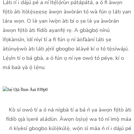
Láti rí i dájú pé a ní ìtẹ́lọ́rùn pátápátá, a ó fi àwọn
fọ́tò àti ìtòlẹ́sẹẹsẹ àwọn àwòrán tó wà fún ọ láti yan
lára ​​wọn. O lè yan ìwọ̀n àti bí o ṣe lè ya àwòrán
àwọn fọ́tò àti fídíò ayanfẹ́ rẹ. A gbàgbọ́ nínú
ìfọkànsìn, ìdí nìyí tí a fi fún ọ ní àǹfààní láti ṣe
àtúnyẹ̀wò àti láti jẹ́rìí gbogbo àlàyé kí o tó tẹ̀síwájú.
Lẹ́yìn tí o bá gbà, a ó fún ọ ní iye owó tó péye, kí o
má baà yà ọ́ lẹ́nu.
Kò sí owó tí a ó ná nígbà tí a bá ń ya àwọn fọ́tò àti
fídíò ọjà ìṣeré aládùn. Àwọn òṣìṣẹ́ wa tó ní ìmọ̀ máa
ń kíyèsí gbogbo kúlẹ̀kúlẹ̀, wọ́n sì máa ń rí i dájú pé