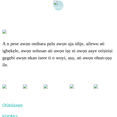
A n pese awọn onibara pẹlu awọn ọja idije, ailewu ati
igbẹkẹle, awọn solusan ati awọn iṣẹ ni awọn aaye oriṣiriṣi
gẹgẹbi awọn nkan isere ti o wuyi, aṣọ, ati awọn ohun-ọṣọ
ile.
Olùbáṣepọ̀
FOONU: