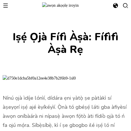
Iṣẹ́ Ọjà Fífì Àṣà: Fífìfì
Àṣà Rẹ
Nínú ọjà ìdíje lónìí, dídára ẹni yàtọ̀ ṣe pàtàkì sí
àṣeyọrí iṣẹ́ ajé èyíkéyìí. Ọ̀nà tó gbéṣẹ́ láti gba àfiyèsí
àwọn oníbàárà ni nípasẹ̀ àwọn fọ́tò àti fídíò ọjà tó ń
fa ojú mọ́ra. Síbẹ̀síbẹ̀, kì í ṣe gbogbo ilé iṣẹ́ ló ní