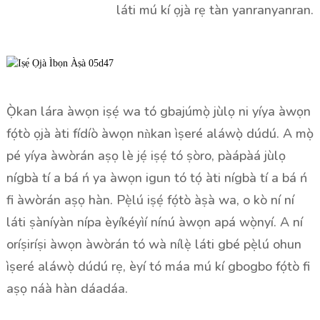
láti mú kí ọjà rẹ tàn yanranyanran.
Ọ̀kan lára ​​àwọn iṣẹ́ wa tó gbajúmọ̀ jùlọ ni yíya àwọn
fọ́tò ọjà àti fídíò àwọn nǹkan ìṣeré aláwọ̀ dúdú. A mọ̀
pé yíya àwòrán aṣọ lè jẹ́ iṣẹ́ tó ṣòro, pàápàá jùlọ
nígbà tí a bá ń ya àwọn igun tó tọ́ àti nígbà tí a bá ń
fi àwòrán aṣọ hàn. Pẹ̀lú iṣẹ́ fọ́tò àṣà wa, o kò ní ní
láti ṣàníyàn nípa èyíkéyìí nínú àwọn apá wọ̀nyí. A ní
oríṣiríṣi àwọn àwòrán tó wà nílẹ̀ láti gbé pẹ̀lú ohun
ìṣeré aláwọ̀ dúdú rẹ, èyí tó máa mú kí gbogbo fọ́tò fi
aṣọ náà hàn dáadáa.