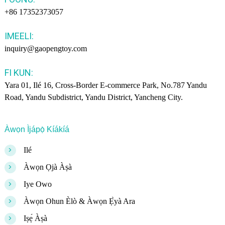
+86 17352373057
IMEELI:
inquiry@gaopengtoy.com
FI KUN:
Yara 01, Ilé 16, Cross-Border E-commerce Park, No.787 Yandu
Road, Yandu Subdistrict, Yandu District, Yancheng City.
Àwọn Ìjápọ̀ Kíákíá
>
Ilé
>
Àwọn Ọjà Àṣà
>
Iye Owo
>
Àwọn Ohun Èlò & Àwọn Ẹ̀yà Ara
>
Iṣẹ́ Àṣà