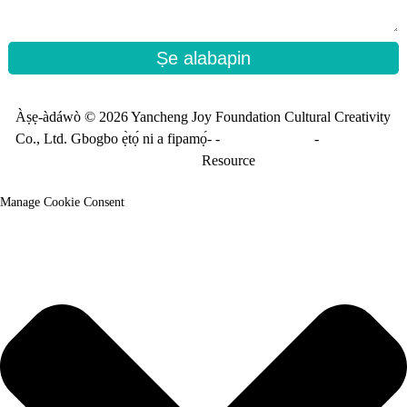
Ṣe alabapin
Àṣẹ-àdáwò © 2026 Yancheng Joy Foundation Cultural Creativity
Co., Ltd. Gbogbo ẹ̀tọ́ ni a fipamọ́- -
Máàpù ojú-ọ̀nà
-
Àwòrán ojú
òpó_àyíká
Resource
Manage Cookie Consent