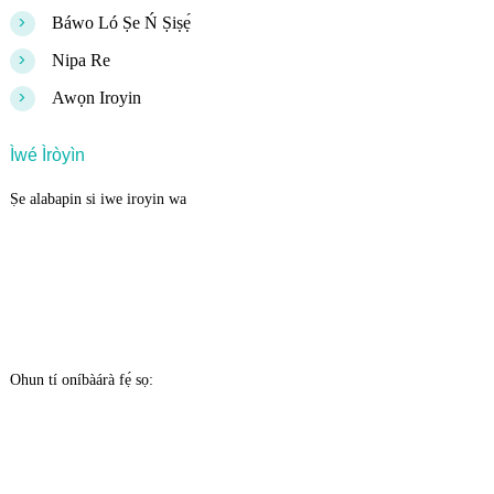
>
Báwo Ló Ṣe Ń Ṣiṣẹ́
>
Nipa Re
>
Awọn Iroyin
Ìwé Ìròyìn
Ṣe alabapin si iwe iroyin wa
Ohun tí oníbàárà fẹ́ sọ: