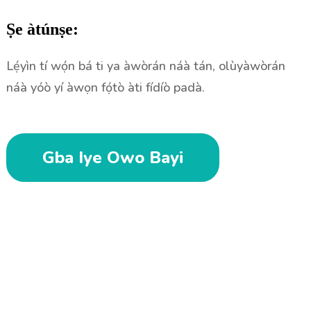
Ṣe àtúnṣe:
Lẹ́yìn tí wọ́n bá ti ya àwòrán náà tán, olùyàwòrán
náà yóò yí àwọn fọ́tò àti fídíò padà.
Gba Iye Owo Bayi