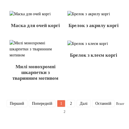
Маска для очей коргі
Брелок з акрилу коргі
Брелок з клеєм коргі
Милі монохромні
шкарпетки з
тваринним мотивом
Перший
Попередній
1
2
Далі
Останній
Всього
2