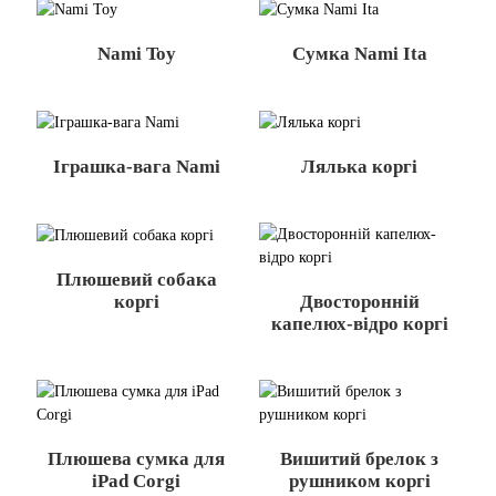
Nami Toy
Сумка Nami Ita
Іграшка-вага Nami
Лялька коргі
Плюшевий собака
Двосторонній
коргі
капелюх-відро коргі
Плюшева сумка для
Вишитий брелок з
iPad Corgi
рушником коргі