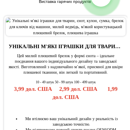
Виставка гарячих продуктів
УНІКАЛЬНІ М'ЯКІ ІГРАШКИ ДЛЯ ТВАРИН, ЄНОТ, КУЛОН, СУМКА, БРЕЛОК ДЛЯ КЛЮЧІВ ВІД МАШИНИ, МИЛИЙ ВЕДМІДЬ, М'ЯКИЙ КОРИСТУВАЦЬКИЙ ПЛЮШЕВИЙ БРЕЛОК, ПЛЮШЕВА ІГРАШКА
Цей милий плюшевий брелок у формі єнота – ідеальне
поєднання вашого індивідуального дизайну та заводської
якості. Виготовлений з надзвичайно м’якої, приємної для шкіри
плюшевої тканини, він легкий та портативний.
10 - 49 штук 50 - 99 штук 100 - 499 штук
3,99 дол. США
2,99 дол. США
1,99
дол. США
Ми втілюємо ваш унікальний дизайн у реальність із
заводською точністю.
Ми підтримуємо повний спектр послуг OEM/ODM,