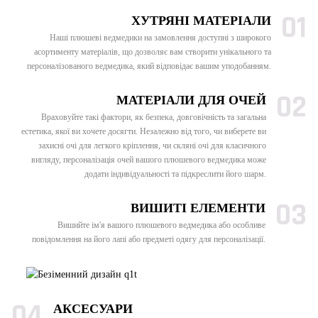
01
ХУТРЯНІ МАТЕРІАЛИ
Наші плюшеві ведмедики на замовлення доступні з широкого
асортименту матеріалів, що дозволяє вам створити унікального та
персоналізованого ведмедика, який відповідає вашим уподобанням.
02
МАТЕРІАЛИ ДЛЯ ОЧЕЙ
Враховуйте такі фактори, як безпека, довговічність та загальна
естетика, якої ви хочете досягти. Незалежно від того, чи виберете ви
захисні очі для легкого кріплення, чи скляні очі для класичного
вигляду, персоналізація очей вашого плюшевого ведмедика може
додати індивідуальності та підкреслити його шарм.
03
ВИШИТІ ЕЛЕМЕНТИ
Вишийте ім'я вашого плюшевого ведмедика або особливе
повідомлення на його лапі або предметі одягу для персоналізації.
04
АКСЕСУАРИ