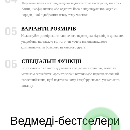
Персоналізуйте свого ведмедика за допомогою аксесуарів, таких як
банти, шарфи, шапки, або одягніть його в індивідуальний одяг чи
наряди, щоб відобразити певну тему чи стиль.
05
ВАРІАНТИ РОЗМІРІВ
Налаштуйте розмір свого плюшевого ведмедика відповідно до ваших
уподобань, незалежно від того, чи хочете ви кишенькового
компаньйона, чи більшого пухнастого друга.
06
СПЕЦІАЛЬНІ ФУНКЦІЇ
Розгляньте можливість додавання спеціальних функцій, таких як
механізм серцебиття, ароматизовані вставки або персоналізований
голосовий запис, щоб надати вашому інтер'єру справді унікального
вигляду.
Ведмеді-бестселери