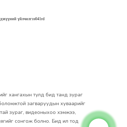
ийг хангахын тулд бид танд зураг
 боломжтой загваруудын хуваарийг
ртай зураг, видеоныхоо хэмжээ,
аягийг сонгож болно. Бид ил тод