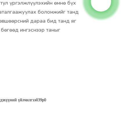
тул үргэлжлүүлэхийн өмнө бүх
баталгаажуулах боломжийг танд
зөвшөөрсний дараа бид танд яг
 бөгөөд ингэснээр таныг