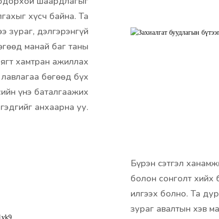
тодорхой шаардлагыг
гахыг хүсч байна. Та
э зураг, дэлгэрэнгүй
өгөөд манай баг таны
нягт хамтран ажиллах
 лавлагаа бөгөөд бүх
ийн үнэ баталгаажих
гэдгийг анхаарна уу.
Бүрэн сэтгэл ханамж
болон сонголт хийх
илгээх болно. Та ду
зураг авалтын хэв м