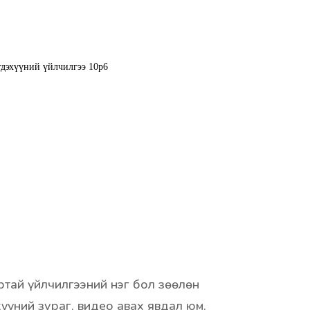
тай үйлчилгээний нэг бол зөөлөн
үүний зураг, видео авах явдал юм.