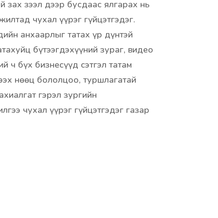
й зах зээл дээр бусдаас ялгарах нь
жилтад чухал үүрэг гүйцэтгэдэг.
ийн анхаарлыг татах үр дүнтэй
атахуйц бүтээгдэхүүний зураг, видео
ий ч бүх бизнесүүд сэтгэл татам
ээх нөөц бололцоо, туршлагатай
захиалгат гэрэл зургийн
лгээ чухал үүрэг гүйцэтгэдэг газар