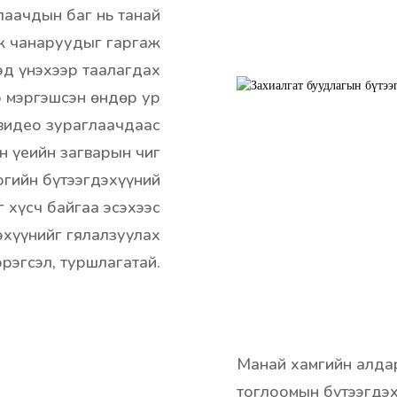
лаачдын баг нь танай
ж чанаруудыг гаргаж
эд үнэхээр таалагдах
р мэргэшсэн өндөр ур
 видео зураглаачдаас
н үеийн загварын чиг
огийн бүтээгдэхүүний
 хүсч байгаа эсэхээс
эхүүнийг гялалзуулах
эрэгсэл, туршлагатай.
Манай хамгийн алдар
тоглоомын бүтээгдэх