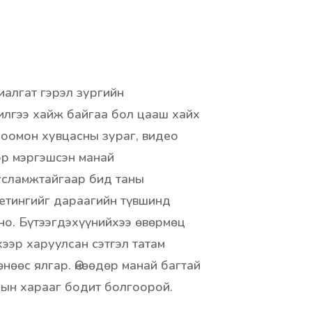
иалгат гэрэл зургийн
илгээ хайж байгаа бол цааш хайх
глоомон хувцасны зураг, видео
эр мэргэшсэн манай
усламжтайгаар бид таны
етингийг дараагийн түвшинд
но. Бүтээгдэхүүнийхээ өвөрмөц
хээр харуулсан сэтгэл татам
нөөс ялгар. Өнөөдөр манай багтай
сын харааг бодит болгоорой.