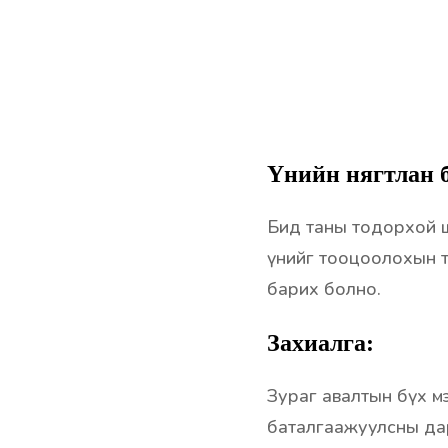
Үнийн нягтлан б
Бид таны тодорхой 
үнийг тооцоолохын т
барих болно.
Захиалга:
Зураг авалтын бүх мэ
баталгаажуулсны да