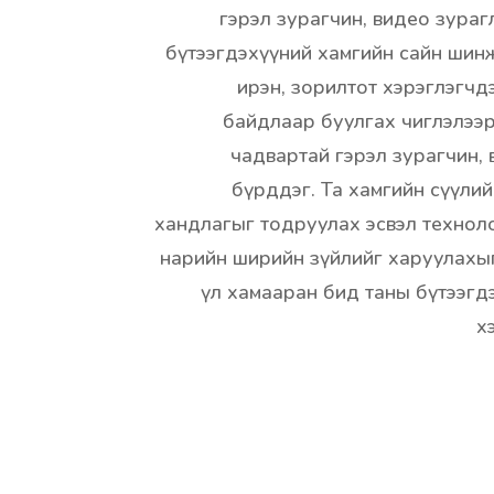
гэрэл зурагчин, видео зураг
бүтээгдэхүүний хамгийн сайн шин
ирэн, зорилтот хэрэглэгчд
байдлаар буулгах чиглэлээ
чадвартай гэрэл зурагчин,
бүрддэг. Та хамгийн сүүлий
хандлагыг тодруулах эсвэл технол
нарийн ширийн зүйлийг харуулахыг
үл хамааран бид таны бүтээгд
х