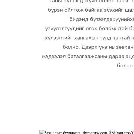
таны бүтээгдэхүүн болон таны 
бүрэн ойлгож байгаа эсэхийг шал
бидэнд бүтээгдэхүүнийхэ
үзүүлэлтүүдийг өгөх боломжтой б
хүлээлтийг хангахын тулд тантай 
болно. Дээрх үнэ нь зөвхөн
мэдээлэл баталгаажсаны дараа эцс
болно 