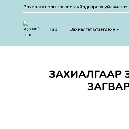
Захиалгат зөөлөн тоглоом үйлдвэрлэх үйлчилгээ
Гэр
Захиалгат Бүтээгдэхүүн
ЗАХИАЛГААР ЗУ
ЗАГВАР