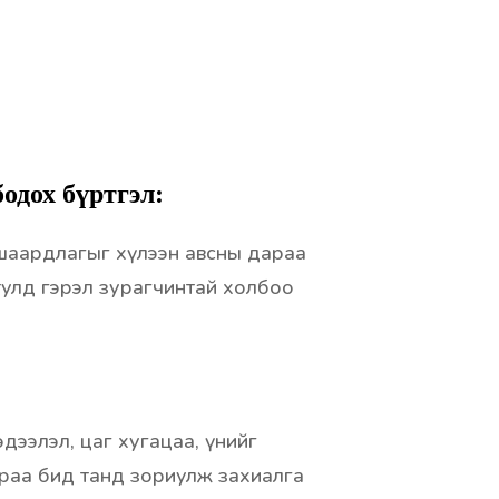
одох бүртгэл:
шаардлагыг хүлээн авсны дараа
улд гэрэл зурагчинтай холбоо
дээлэл, цаг хугацаа, үнийг
раа бид танд зориулж захиалга