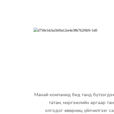
Манай компанид бид танд бүтээгдэх
татам, мэргэжлийн аргаар т
олгодог өвөрмөц үйлчилгээг с