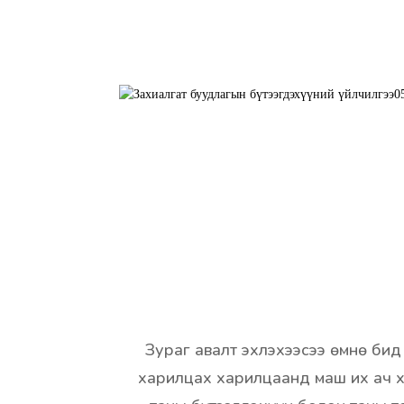
Зураг авалт эхлэхээсээ өмнө бид
харилцах харилцаанд маш их ач х