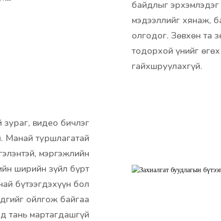
байдлыг эрхэмлэдэг 
мэдээллийг хянаж, 
олгодог. Зөвхөн та 
тодорхой үнийг өгөх
гайхшруулахгүй.
 зураг, видео бичлэг
й. Манай туршлагатай
сгэлэнтэй, мэргэжлийн
ийн ширийн зүйл бүрт
най бүтээгдэхүүн бол
эдгийг ойлгож байгаа
эд тань мартагдашгүй