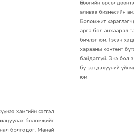
Өнөөгийн өрсөлдөөнтэ
аливаа бизнесийн ам
Боломжит хэрэглэгчд
арга бол анхаарал т
бичлэг юм. Гэсэн хэд
харааны контент бүт
байдаггүй. Энэ бол 
бүтээгдэхүүний үйлчи
юм.
үүнээ хамгийн сэтгэл
анилцуулах боломжийг
анал болгодог. Манай