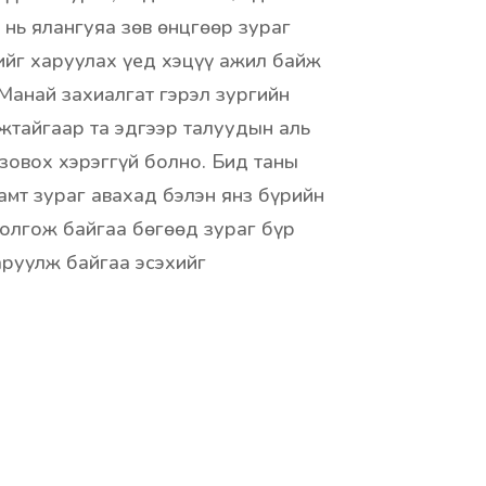
 нь ялангуяа зөв өнцгөөр зураг
ийг харуулах үед хэцүү ажил байж
Манай захиалгат гэрэл зургийн
жтайгаар та эдгээр талуудын аль
 зовох хэрэггүй болно. Бид таны
амт зураг авахад бэлэн янз бүрийн
олгож байгаа бөгөөд зураг бүр
аруулж байгаа эсэхийг