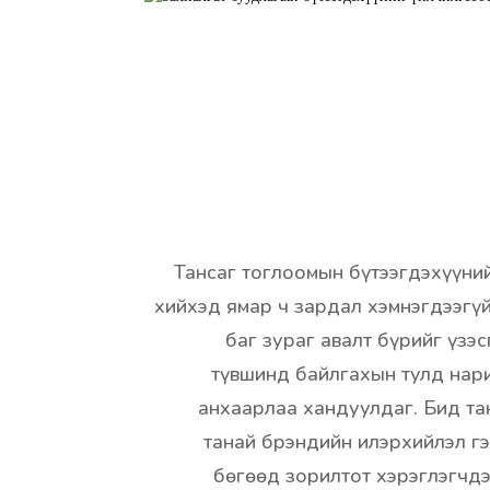
Тансаг тоглоомын бүтээгдэхүүний
хийхэд ямар ч зардал хэмнэгдээгү
баг зураг авалт бүрийг үзэ
түвшинд байлгахын тулд нар
анхаарлаа хандуулдаг. Бид та
танай брэндийн илэрхийлэл г
бөгөөд зорилтот хэрэглэгчд