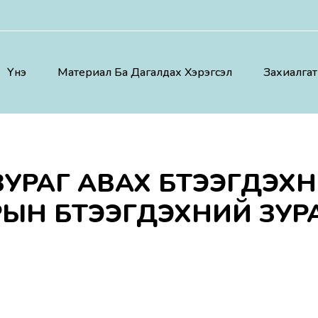
Үнэ
Материал Ба Дагалдах Хэрэгсэл
Захиалгат
РАГ АВАХ БҮТЭЭГДЭХҮҮ
ЫН БҮТЭЭГДЭХҮҮНИЙ ЗУР