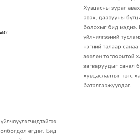
Хувцасны зураг авах
авах, даавууны бүтц
болохыг бид мэднэ. 
үйлчилгээний туслам
нэгний талаар санаа
зөөлөн тоглоомтой х
загваруудыг санал б
хувцаслалтыг төгс х
баталгаажуулдаг.
 үйлчлүүлэгчидтэйгээ
олбогдол өгдөг. Бид