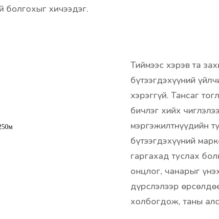
й болгохыг хичээдэг.
Тиймээс хэрэв та зах
бүтээгдэхүүний үйлч
хэрэггүй. Тансаг то
бичлэг хийх чиглэлэ
мэргэжилтнүүдийн т
бүтээгдэхүүний марк
гаргахад туслах бол
онцлог, чанарыг үнэ
дүрслэлээр өрсөлдөө
холбогдож, таны ал