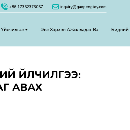
+86 17352373057
inquiry@gaopengtoy.com
 Үйлчилгээ
Энэ Хэрхэн Ажилладаг Вэ
Бидний 
НИЙ ҮЙЛЧИЛГЭЭ:
АГ АВАХ