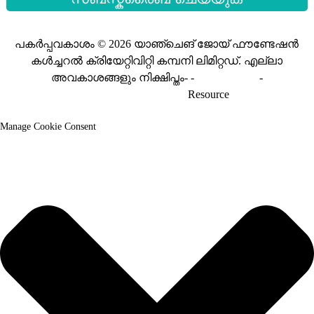
പകർപ്പവകാശം © 2026 യാഞ്ചെങ് ജോയ് ഫൗണ്ടേഷൻ
കൾച്ചറൽ ക്രിയേറ്റിവിറ്റി കമ്പനി ലിമിറ്റഡ്. എല്ലാ
അവകാശങ്ങളും നിക്ഷിപ്തം- -
സൈറ്റ്മാപ്പ്
-
സൈറ്റ്മാപ്പ്_ട്രാൻസ്
Resource
Manage Cookie Consent