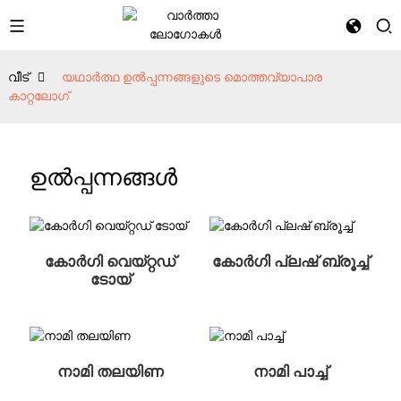
വീട്
യഥാർത്ഥ ഉൽപ്പന്നങ്ങളുടെ മൊത്തവ്യാപാര
കാറ്റലോഗ്
ഉൽപ്പന്നങ്ങൾ
കോർഗി വെയ്റ്റഡ്
കോർഗി പ്ലഷ് ബ്രൂച്ച്
ടോയ്
നാമി തലയിണ
നാമി പാച്ച്