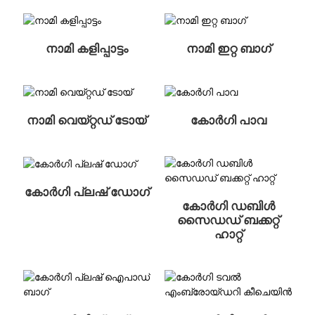
നാമി കളിപ്പാട്ടം
നാമി ഇറ്റ ബാഗ്
നാമി വെയ്റ്റഡ് ടോയ്
കോർഗി പാവ
കോർഗി പ്ലഷ് ഡോഗ്
കോർഗി ഡബിൾ
സൈഡഡ് ബക്കറ്റ്
ഹാറ്റ്