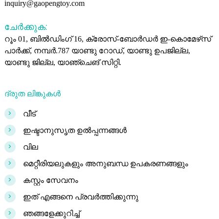
inquiry@gaopengtoy.com
ചേർക്കുക:
റൂം 01, ബിൽഡിംഗ് 16, ക്രോസ്-ബോർഡർ ഇ-കൊമേഴ്‌സ്
പാർക്ക്, നമ്പർ.787 യാണ്ടു റോഡ്, യാണ്ടു ഉപജില്ല,
യാണ്ടു ജില്ല, യാഞ്ചെങ് സിറ്റി.
ദ്രുത ലിങ്കുകൾ
>
വീട്
>
ഇഷ്ടാനുസൃത ഉൽപ്പന്നങ്ങൾ
>
വില
>
മെറ്റീരിയലുകളും അനുബന്ധ ഉപകരണങ്ങളും
>
കസ്റ്റം സേവനം
>
ഇത് എങ്ങനെ പ്രവർത്തിക്കുന്നു
>
ഞങ്ങളേക്കുറിച്ച്