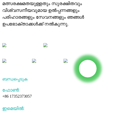
മത്സരക്ഷമതയുള്ളതും സുരക്ഷിതവും
വിശ്വസനീയവുമായ ഉൽപ്പന്നങ്ങളും
പരിഹാരങ്ങളും സേവനങ്ങളും ഞങ്ങൾ
ഉപഭോക്താക്കൾക്ക് നൽകുന്നു.
ബന്ധപ്പെടുക
ഫോൺ:
+86 17352373057
ഇമെയിൽ: