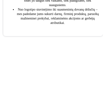
todėl jis saugus tiek vaikams, tiek paaugliams, tiek
suaugusiems.
Nuo logotipo siuvinėjimo iki suasmenintų dovanų dėžučių –
mes padedame jums sukurti darnų, firminį produktą, paruoštą
mažmeninei prekybai, reklaminėms akcijoms ar gerbėjų
atributikai.