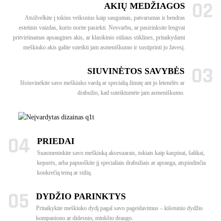
02
AKIŲ MEDŽIAGOS
Atsižvelkite į tokius veiksnius kaip saugumas, patvarumas ir bendras
estetinis vaizdas, kurio norite pasiekti. Nesvarbu, ar pasirinksite lengvai
pritvirtinamas apsaugines akis, ar klasikinio stiliaus stiklines, pritaikydami
meškiuko akis galite suteikti jam asmeniškumo ir sustiprinti jo žavesį.
03
SIUVINĖTOS SAVYBĖS
Išsiuvinėkite savo meškiuko vardą ar specialią žinutę ant jo letenėlės ar
drabužio, kad suteiktumėte jam asmeniškumo.
04
PRIEDAI
Suasmeninkite savo meškiuką aksesuarais, tokiais kaip kaspinai, šalikai,
kepurės, arba papuoškite jį specialiais drabužiais ar apranga, atspindinčia
konkrečią temą ar stilių.
05
DYDŽIO PARINKTYS
Pritaikykite meškiuko dydį pagal savo pageidavimus – kišeninio dydžio
kompaniono ar didesnio, minkšto draugo.