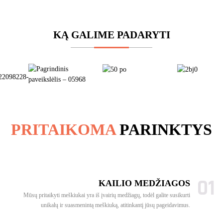
KĄ GALIME PADARYTI
PRITAIKOMA
PARINKTYS
01
KAILIO MEDŽIAGOS
Mūsų pritaikyti meškiukai yra iš įvairių medžiagų, todėl galite susikurti
unikalų ir suasmenintą meškiuką, atitinkantį jūsų pageidavimus.