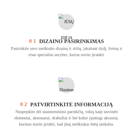
0 1
DIZAINO PASIRINKIMAS
Pasirinkite savo meškiuko dizainą ir stilių, įskaitant dydį, formą ir
visas specialias savybes, kurias norite įtraukti.
0 2
PATVIRTINKITE INFORMACIJĄ
Nuspręskite dėl suasmeninimo parinkčių, tokių kaip siuvinėti
elementai, aksesuarai, drabužiai ir bet kokie ypatingi akcentai,
kuriuos norite pridėti, kad jūsų meškiukas būtų unikalus.