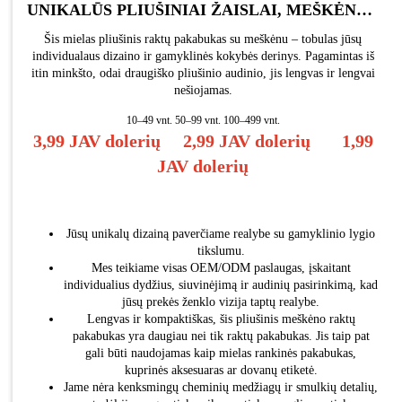
UNIKALŪS PLIUŠINIAI ŽAISLAI, MEŠKĖNO PAKABUKO KREPŠYS, AUTOMOBILIO RAKTŲ PAKABUKAS, MIELAS MEŠKIUKAS, MINKŠTAS, INDIVIDUALUS PLIUŠINIS RAKTŲ PAKABUKAS, PLIUŠINIS ŽAISLAS
Šis mielas pliušinis raktų pakabukas su meškėnu – tobulas jūsų
individualaus dizaino ir gamyklinės kokybės derinys. Pagamintas iš
itin minkšto, odai draugiško pliušinio audinio, jis lengvas ir lengvai
nešiojamas.
10–49 vnt. 50–99 vnt. 100–499 vnt.
3,99 JAV dolerių
2,99 JAV dolerių
1,99
JAV dolerių
Jūsų unikalų dizainą paverčiame realybe su gamyklinio lygio
tikslumu.
Mes teikiame visas OEM/ODM paslaugas, įskaitant
individualius dydžius, siuvinėjimą ir audinių pasirinkimą, kad
jūsų prekės ženklo vizija taptų realybe.
Lengvas ir kompaktiškas, šis pliušinis meškėno raktų
pakabukas yra daugiau nei tik raktų pakabukas. Jis taip pat
gali būti naudojamas kaip mielas rankinės pakabukas,
kuprinės aksesuaras ar dovanų etiketė.
Jame nėra kenksmingų cheminių medžiagų ir smulkių detalių,