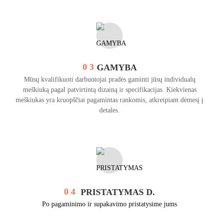
0 3
GAMYBA
Mūsų kvalifikuoti darbuotojai pradės gaminti jūsų individualų
meškiuką pagal patvirtintą dizainą ir specifikacijas. Kiekvienas
meškiukas yra kruopščiai pagamintas rankomis, atkreipiant dėmesį į
detales.
0 4
PRISTATYMAS D.
Po pagaminimo ir supakavimo pristatysime jums