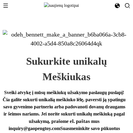
Sukurkite unikalų
Meškiukas
Sveiki atvykę į mūsų meškiukų užsakymo paslaugų puslapį!
Čia galite sukurti unikalią meškiuko lėlę, paversti ją ypatingu
savo gyvenimo partneriu arba padovanoti dovanų draugams
ir šeimos nariams. Jei norite sukurti unikalų meškiuką pagal
el. paštas
užsakymą, prašome
mus
inquiry@gaopengtoy.com
Suasmeninkite savo pūkuotus