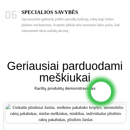
06
SPECIALIOS SAVYBĖS
Apsvarstykite galimybę pridėti specialių funkcijų, tokių kaip širdies
plakimo mechanizmas, kvapnūs įdėklai arba asmeninis balso įrašas, kad
sukurtumėte tikrai unikalų akcentą.
Geriausiai parduodami
meškiukai
Karštų produktų demonstravimas