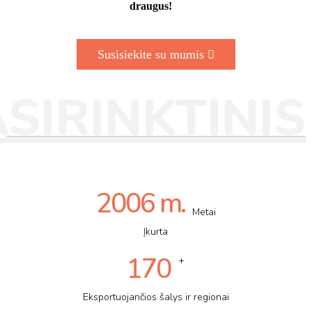
draugus!
Susisiekite su mumis
SIRINKTINIS
2006 m.
Metai
Įkurta
170
+
Eksportuojančios šalys ir regionai