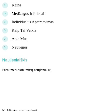
>
Kaina
>
Medžiagos Ir Priedai
>
Individualus Aptarnavimas
>
Kaip Tai Veikia
>
Apie Mus
>
Naujienos
Naujienlaiškis
Prenumeruokite mūsų naujienlaiškį
Ką klientas nori pasakyti: